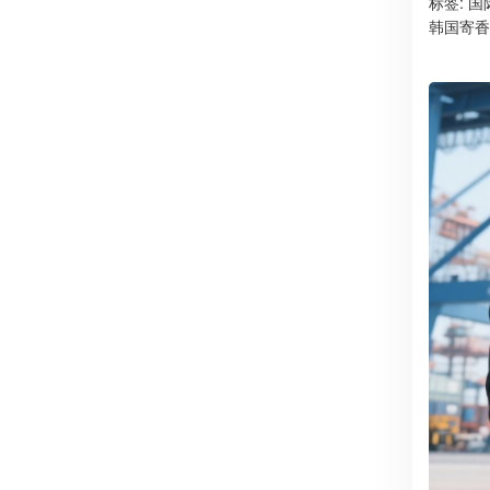
标签:
国
韩国寄香