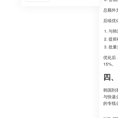
总额外支
后续优
与韩
提前
批量
优化后
15%。
四、
韩国到
与快递
的专线