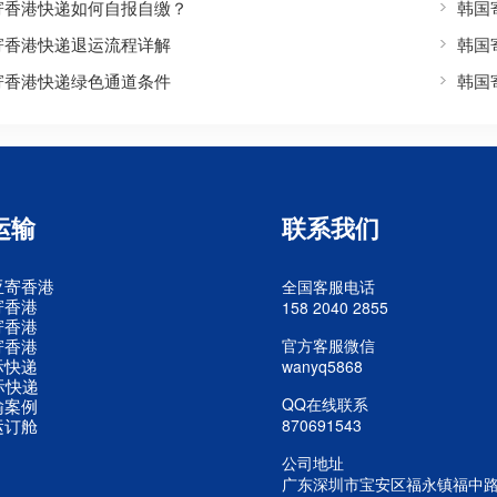
寄香港快递如何自报自缴？
韩国
寄香港快递退运流程详解
韩国
寄香港快递绿色通道条件
韩国
运输
联系我们
亚寄香港
全国客服电话
寄香港
158 2040 2855
寄香港
寄香港
官方客服微信
际快递
wanyq5868
际快递
QQ在线联系
输案例
运订舱
870691543
公司地址
广东深圳市宝安区福永镇福中