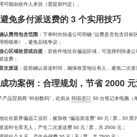
用可能由收件人承担（需提前约定）。
避免多付派送费的 3 个实用技巧
确认费用包含范围
：下单时向快递公司明确 “运费是否包含目标区域
用明细单》，避免后续争议；
核心区域收货或自提
：若收件地址在偏远区域，可选择到快递公
派送费；
首次派送
：提前确认派送时间，确保收货地址有人，避免二次派
成功案例：合理规划，节省 2000 
子产品贸易商 “科创数码”，此前从
韩国进口
50 台笔记本电脑（
地址在新界偏远工业区，被加收 “偏远派送费” 80 元 / 票，50 票共 
派送时仓库无人，产生二次派送费 50 元 / 票，共 2500 元；
留站点 5 天，产生仓储费 30 元 / 天 / 票，共 7500 元；