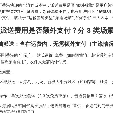
至香港快递的全流程成本中，派送费用是否 “额外收取” 是用户关
货时被要求补付派送费，导致体验不佳；也有用户因不了解规则
外支付，取决于 “运输套餐类型”“派送场景”“货物特性” 三大因
派送费用是否额外支付？分 3 类场
 基础派送：含在运费内，无需额外支付（主流情
国到香港的 “门到门一站式运输” 套餐（如韩润物流、韩港通的专线
 “基础派送费用”，收件人无需额外付费。
送涵盖：
区域派送：香港岛、九龙、新界大部分城区（如铜锣湾、旺角、
；
操作：单次派送尝试（2-3 次免费重派）、普通货物当面签收
香港居民从韩国代购护肤品，选择韩港通 “首尔 – 香港门到门专线
货物直接送到家门口。