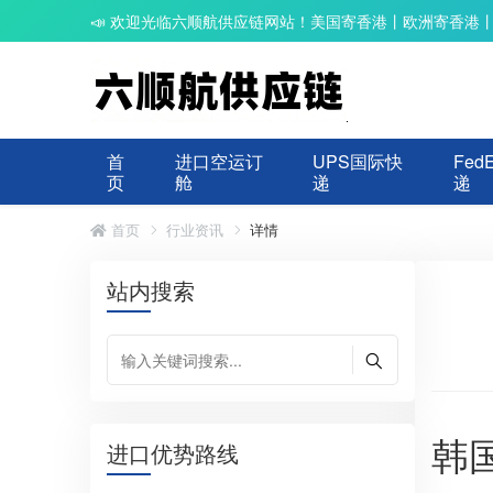
📣 欢迎光临六顺航供应链网站！美国寄香港丨欧洲寄香港
首
进口空运订
UPS国际快
Fed
页
舱
递
递
首页
行业资讯
详情
站内搜索
韩
进口优势路线