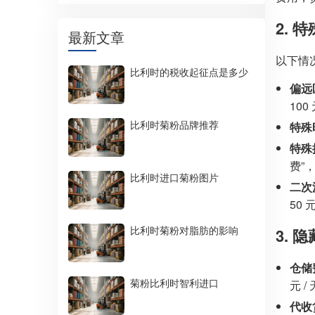
2.
最新文章
以下情
比利时的税收起征点是多少
偏远
10
比利时菊粉品牌推荐
特殊
特殊
费”，
比利时进口菊粉图片
二次
50 
比利时菊粉对脂肪的影响
3.
仓储
菊粉比利时智利进口
元 
代收