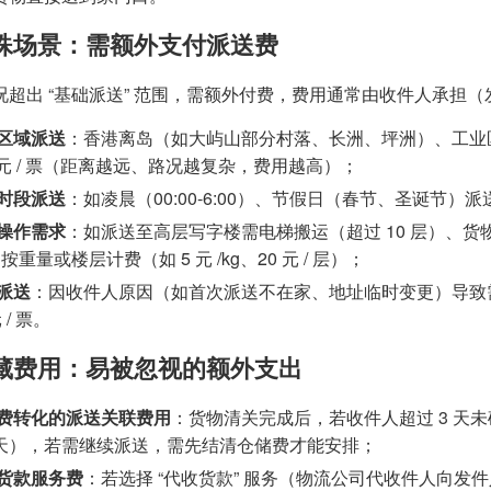
 特殊场景：需额外支付派送费
况超出 “基础派送” 范围，需额外付费，费用通常由收件人承担
区域派送
：香港离岛（如大屿山部分村落、长洲、坪洲）、工业区偏
0 元 / 票（距离越远、路况越复杂，费用越高）；
时段派送
：如凌晨（00:00-6:00）、节假日（春节、圣诞节）派送，需
操作需求
：如派送至高层写字楼需电梯搬运（超过 10 层）、货物
按重量或楼层计费（如 5 元 /kg、20 元 / 层）；
派送
：因收件人原因（如首次派送不在家、地址临时变更）导致需二
元 / 票。
 隐藏费用：易被忽视的额外支出
费转化的派送关联费用
：货物清关完成后，若收件人超过 3 天未确
/ 天），若需继续派送，需先结清仓储费才能安排；
货款服务费
：若选择 “代收货款” 服务（物流公司代收件人向发件