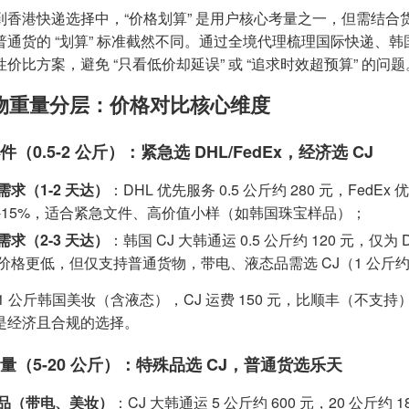
到香港快递选择中，“价格划算” 是用户核心考量之一，但需结合
普通货的 “划算” 标准截然不同。通过全境代理梳理国际快递、
价比方案，避免 “只看低价却延误” 或 “追求时效超预算” 的问题
物重量分层：价格对比核心维度
小件（0.5-2 公斤）：紧急选 DHL/FedEx，经济选 CJ
需求（1-2 天达）
：DHL 优先服务 0.5 公斤约 280 元，FedE
%-15%，适合紧急文件、高价值小样（如韩国珠宝样品）；
需求（2-3 天达）
：韩国 CJ 大韩通运 0.5 公斤约 120 元，仅为 D
价格更低，但仅支持普通货物，带电、液态品需选 CJ（1 公斤约 
1 公斤韩国美妆（含液态），CJ 运费 150 元，比顺丰（不支持）便
，是经济且合规的选择。
中批量（5-20 公斤）：特殊品选 CJ，普通货选乐天
品（带电、美妆）
：CJ 大韩通运 5 公斤约 600 元，20 公斤约 