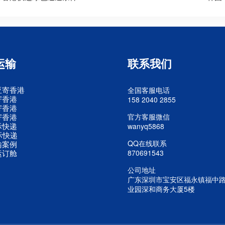
运输
联系我们
亚寄香港
全国客服电话
寄香港
158 2040 2855
寄香港
寄香港
官方客服微信
际快递
wanyq5868
际快递
QQ在线联系
输案例
运订舱
870691543
公司地址
广东深圳市宝安区福永镇福中
业园深和商务大厦5楼