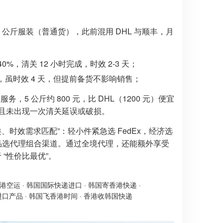
 公斤服装（普通货），此前混用 DHL 与顺丰，月
40%，清关 12 小时完成，时效 2-3 天；
6%，虽时效 4 天，但提前备货不影响销售；
务，5 公斤约 800 元，比 DHL（1200 元）便宜
0 元，且未出现一次清关延误或破损。
、时效需求匹配”：轻小件紧急选 FedEx，经济选
殊品选代理组合渠道。通过全境代理，还能额外享受
 “性价比最优”。
港空运
·
韩国国际快递进口
·
韩国寄香港快递
·
进口产品
·
韩国飞香港时间
·
香港收韩国快递