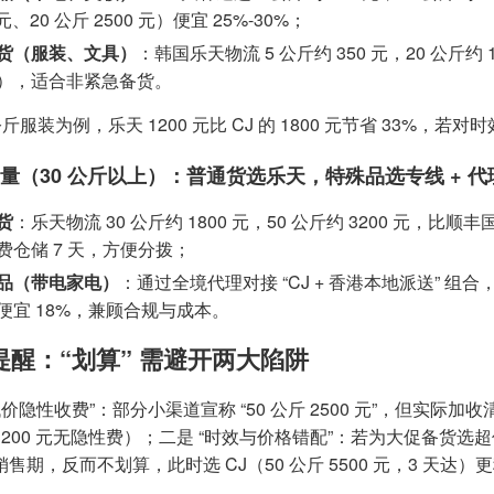
 元、20 公斤 2500 元）便宜 25%-30%；
货（服装、文具）
：韩国乐天物流 5 公斤约 350 元，20 公斤约 12
），适合非紧急备货。
 公斤服装为例，乐天 1200 元比 CJ 的 1800 元节省 33%
大批量（30 公斤以上）：普通货选乐天，特殊品选专线 + 代
货
：乐天物流 30 公斤约 1800 元，50 公斤约 3200 元，比顺
费仓储 7 天，方便分拨；
品（带电家电）
：通过全境代理对接 “CJ + 香港本地派送” 组合，50
便宜 18%，兼顾合规与成本。
提醒：“划算” 需避开两大陷阱
低价隐性收费”：部分小渠道宣称 “50 公斤 2500 元”，但实际
200 元无隐性费）；二是 “时效与价格错配”：若为大促备货选超低价
售期，反而不划算，此时选 CJ（50 公斤 5500 元，3 天达）