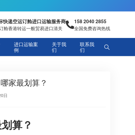
国际快递空运订舱进口运输服务商
158 2040 2855
空运订舱香港转运一般贸易进口清关
全国免费咨询热线
专
进口运输案
关于我
联系我
例
们
们
，哪家最划算？
20日
最划算？