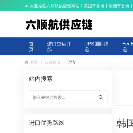
📣 欢迎光临六顺航供应链网站！美国寄香港丨欧洲寄香港
首
进口空运订
UPS国际快
Fed
页
舱
递
递
首页
行业资讯
详情
站内搜索
韩
进口优势路线