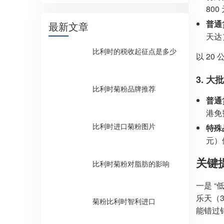
800
普通
最新文章
天达
比利时的税收起征点是多少
以 20
3. 
比利时菊粉品牌推荐
普通
港免
比利时进口菊粉图片
特殊
元）
关键
比利时菊粉对脂肪的影响
一是 “
乐天（3
菊粉比利时智利进口
能错过销