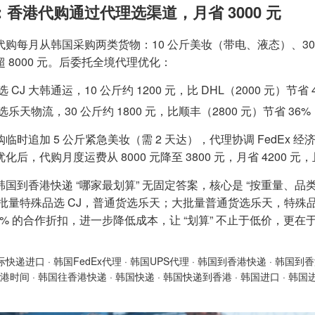
：香港代购通过代理选渠道，月省 3000 元
代购每月从韩国采购两类货物：10 公斤美妆（带电、液态）、30
 8000 元。后委托全境代理优化：
 CJ 大韩通运，10 公斤约 1200 元，比 DHL（2000 元）节省 
选乐天物流，30 公斤约 1800 元，比顺丰（2800 元）节省 3
临时追加 5 公斤紧急美妆（需 2 天达），代理协调 FedEx 经济服
优化后，代购月度运费从 8000 元降至 3800 元，月省 420
国到香港快递 “哪家最划算” 无固定答案，核心是 “按重量、品类
中批量特殊品选 CJ，普通货选乐天；大批量普通货选乐天，特
15% 的合作折扣，进一步降低成本，让 “划算” 不止于低价，更在于
际快递进口
·
韩国FedEx代理
·
韩国UPS代理
·
韩国到香港快递
·
韩国到香
港时间
·
韩国往香港快递
·
韩国快递
·
韩国快递到香港
·
韩国进口
·
韩国