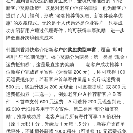
在韩国到香港快递的服务生态中，全境代理推出的 “介绍
新客户奖励政策”，既是对老客户信任的回馈，也为新客户
提供了入门福利，形成 “老客推荐得实惠、新客体验享优
惠” 的双赢模式。无论是个人代购还是企业客户，只要成
功介绍新用户通过代理寄件，均可获得丰厚奖励，进一步
降低自身跨境物流成本。
韩国到香港快递介绍新客户的
奖励类型丰富
，覆盖 “即时
福利” 与 “长期优惠”。核心奖励分为两类：第一类是 “现金 /
运费抵扣券”，这是最直接的奖励 —— 老客户成功推荐 1
位新客户完成首单寄件（运费满 200 元），即可获得 100
元运费抵扣券；若新客户首单寄件量超 5 公斤或运费满
500 元，奖励升级为 200 元现金（可直接提现）或 300 元
运费抵扣券（二选一）。例如老客户 A 推荐新客户 B 寄
件，B 首单支付 600 元运费，A 可选择 200 元现金到账，
或 300 元抵扣券用于下次寄件。第二类是 “积分加倍奖
励”，推荐成功后，老客户当月所有寄件可享 1.5 倍积分
（原 1 元积 1 分，升级后 1 元积 1.5 分），新客户除首单
优惠外，还能额外获赠 1000 积分（可兑换 10 元运费或免