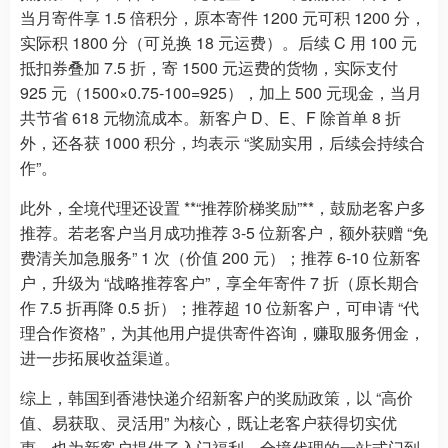
当月寄件享 1.5 倍积分，原本寄件 1200 元可积 1200 分，
实际积 1800 分（可兑换 18 元运费）。后续 C 用 100 元
抵扣券叠加 7.5 折，寄 1500 元运费的货物，实际支付
925 元（1500×0.75-100=925），加上 500 元现金，当月
共节省 618 元物流成本。新客户 D、E、F 除首单 8 折
外，还各获 1000 积分，均表示 “奖励实用，后续会持续合
作”。
此外，全境代理还设置 **“推荐阶梯奖励”**，鼓励老客户多
推荐。若老客户当月成功推荐 3-5 位新客户，额外获赠 “免
费清关加急服务” 1 次（价值 200 元）；推荐 6-10 位新客
户，升级为 “战略推荐客户”，享全年寄件 7 折（原长期合
作 7.5 折再降 0.5 折）；推荐超 10 位新客户，可申请 “代
理合作资格”，为其他用户提供寄件咨询，赚取服务佣金，
进一步拓展收益渠道。
综上，韩国到香港快递介绍新客户的奖励政策，以 “高价
值、易获取、灵活用” 为核心，既让老客户获得切实优
惠，也为新客户提供了入门福利。全境代理的一站式门到