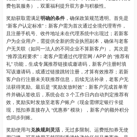
费包装服务），双重福利提升双方参与积极性。
奖励获取需满足
明确的条件
，确保政策规范透明。首先是
“新客户认定标准”：新客户需为首次通过全境代理寄件，
且注册手机号、收件地址未在代理系统中出现过；若新客
户为企业用户，需提供全新的营业执照副本，确保与老客
户无关联（如同一法人的不同企业不算新客户）。其次是
“推荐流程要求”：老客户需通过代理官网 / APP 的 “推荐有
礼” 功能，生成专属推荐链接或邀请码，新客户注册时填
写该邀请码，或通过链接跳转注册，才算有效推荐；若新
客户自行注册未关联推荐信息，后续无法补录，老客户无
法获得奖励。最后是 “奖励发放时效”：新客户完成首单寄
件并确认签收后，系统会在 3 个工作日内自动判定推荐有
效，奖励实时发放至老客户账户（现金需绑定银行卡提
现，抵扣券直接存入 “优惠券” 模块），新客户的额外积分
也同步到账。
奖励使用与
兑换规则灵活
，无过多限制。运费抵扣券无使