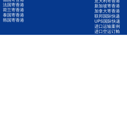
意大利寄香港
法国寄香港
新加坡寄香港
荷兰寄香港
加拿大寄香港
泰国寄香港
联邦国际快递
韩国寄香港
UPS国际快递
进口运输案例
进口空运订舱
联系我们
全国客服电话
158 2040 2855
官方客服微信
wanyq5868
QQ在线联系
870691543
公司地址
广东深圳市宝安区福永镇福中路福中工业园深和商务大厦5楼