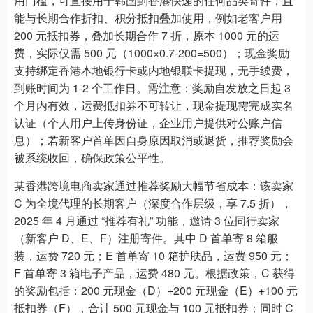
用门槛，可直接用于韩国到香港快递的任何品类寄件，且
能与长期合作折扣、积分抵扣叠加使用，例如老客户用
200 元抵扣券，叠加长期合作 7 折，原本 1000 元的运
费，实际仅需 500 元（1000×0.7-200=500）；现金奖励
支持绑定香港本地银行卡或内地银联卡提现，无手续费，
到账时间为 1-2 个工作日。需注意：奖励自发放之日起 3
个月内有效，运费抵扣券不可转让，现金提现需完成实名
认证（个人用户上传身份证，企业用户提供对公账户信
息）；若新客户首单因自身原因取消或退货，推荐奖励会
被系统收回，确保政策公平性。
某香港跨境电商卖家通过推荐奖励大幅节省成本：该卖家
C 为全境代理的长期客户（深度合作层级，享 7.5 折），
2025 年 4 月通过 “推荐有礼” 功能，邀请 3 位同行卖家
（新客户 D、E、F）注册寄件。其中 D 首单寄 8 箱服
装，运费 720 元；E 首单寄 10 箱护肤品，运费 950 元；
F 首单寄 3 箱电子产品，运费 480 元。根据政策，C 获得
的奖励包括：200 元现金（D）+200 元现金（E）+100 元
抵扣券（F），合计 500 元现金与 100 元抵扣券；同时 C