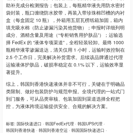
助补充成分检测报告；包装上，每瓶精华液先用防水密封
袋封装，瓶口缠绕防水胶带，再装入带珍珠棉凹槽的内衬
盒（每盒固定 10 瓶），外箱用五层瓦楞纸箱加固，箱内
填充吸水棉（防止渗漏污染其他货物）；申报时详细列明
成分、酒精含量及用途（“专柜销售用护肤品”）；运输选
择 FedEx 的 “液体专项渠道”，全程轻装轻卸。最终 1000
瓶精华液零渗漏送达，清关仅用 1 小时，运输时效控制在
2.5 个工作日，完美解决补货需求。后续该品牌通过代理
运输液体护肤品，破损率稳定在 0.1% 以下，运输效率显
著提升。
综上，韩国到香港快递液体并非不可行，关键在于明确品
类限制、做好包装防护与规范申报。全境代理的一站式门
到门服务，可从品类审核、包装加固到渠道选择全程把
控，为液体跨境运输提供安全、合规的解决方案。
标签:
国际快递进口
·
韩国FedEx代理
·
韩国UPS代理
·
韩国到香港快递
·
韩国到香港空运
·
韩国国际快递进口
·