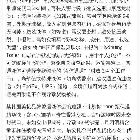
防震” 双重防护：瓶装液体需检查瓶盖密封性，用防水胶
带缠绕瓶口 2-3 圈，再装入密封袋（建议选用加厚尼龙材
质）；玻璃瓶装液体（如韩式辣酱）需用气泡膜缠绕 5-8
层，外裹珍珠棉，放入定制泡沫内衬箱，确保瓶身与箱壁
无间隙；袋装液体（如蜂蜜）需双层密封，避免挤压破
裂。申报时，需如实填写 “液体名称、成分、用途、包装
类型”，例如将 “韩国产保湿爽肤水” 申报为 “Hydrating
Toner（成分含透明质酸，无酒精），用于个人护肤”，不
可笼统标注 “液体”，避免海关核查延误。运输渠道上，普
通液体可选择专线物流的 “液体通道”（时效 3-4 个工作
日），高价值或特殊液体（如高端香水）建议通过商业快
递（如 FedEx、UPS）运输，全境代理可对接合规渠道，
避免因渠道不合规导致货物被扣。
某韩国美妆品牌曾遇液体运输难题：计划将 1000 瓶保湿
精华液（含 5% 酒精）寄往香港专柜，自行运输时因未密
封瓶口、未如实申报成分，导致 30 瓶渗漏，且因酒精含
量未标注被海关滞留 2 天。后委托全境代理优化方案：代
理先审核精华液成分（确认酒精浓度符合运输标准），协