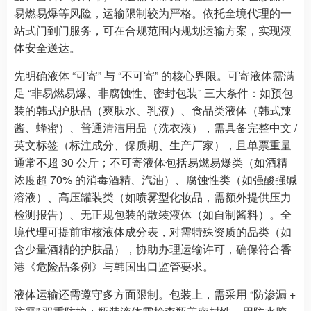
易燃易爆等风险，运输限制较为严格。依托全境代理的一
站式门到门服务，可在合规范围内规划运输方案，实现液
体安全送达。
先明确液体 “可寄” 与 “不可寄” 的核心界限。可寄液体需满
足 “非易燃易爆、非腐蚀性、密封包装” 三大条件：如预包
装的韩式护肤品（爽肤水、乳液）、食品类液体（韩式辣
酱、蜂蜜）、普通清洁用品（洗衣液），需具备完整中文 /
英文标签（标注成分、保质期、生产厂家），且单票重量
通常不超 30 公斤；不可寄液体包括易燃易爆类（如酒精
浓度超 70% 的消毒酒精、汽油）、腐蚀性类（如强酸强碱
溶液）、高压罐装类（如喷雾型化妆品，需额外提供压力
检测报告）、无正规包装的散装液体（如自制酱料）。全
境代理可提前审核液体成分表，对需特殊资质的品类（如
含少量酒精的护肤品），协助办理运输许可，确保符合香
港《危险品条例》与韩国出口监管要求。
液体运输还需遵守多方面限制。包装上，需采用 “防渗漏 +