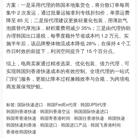
方案：一是采用代理的韩国本地集货仓，将分散订单每周
集中 2 次发运，通过批量运输拿到专线折扣价，单票运费
降至 85 元；二是按代理建议更换轻量化包装，用薄款气
泡膜替代厚泡沫，材积重费用减少 35%；三是由代理协助
办理韩国出口退税，每季度额外节省成本约 1.2 万元。实
施半年后，该品牌整体物流成本降低 28%，在保持 4 个工
作日时效的前提下，利润空间提升了 15 个百分点。
综上，电商卖家通过精准选渠、优化包装、借力代理，可
实现韩国到香港快递成本的有效控制。全境代理的一站式
门到门服务，更能让降本过程兼顾效率与合规，为跨境电
商发展保驾护航。
标签:
国际快递进口
·
韩国FedEx代理
·
韩国UPS代理
·
韩国到香港快递
·
韩国到香港空运
·
韩国国际快递进口
·
韩国寄香港快递
·
韩国寄香港时间
·
韩国往香港快递
·
韩国快递
·
韩国快递到香港
·
韩国进口
·
韩国进口产品
·
韩国飞香港时间
·
香港收韩国快递