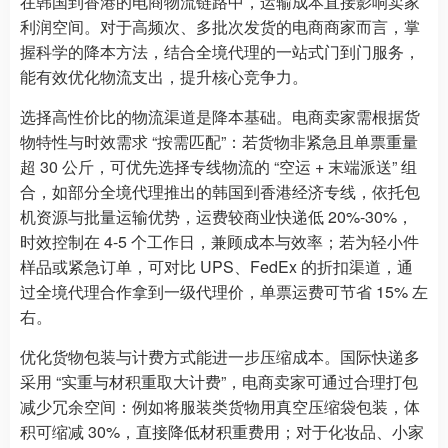
在韩国到香港的电商物流链路中，运输成本直接影响卖家
利润空间。对于高频次、多批次发货的电商商家而言，掌
握科学的降本方法，结合全境代理的一站式门到门服务，
能有效优化物流支出，提升核心竞争力。
选择高性价比的物流渠道是降本基础。电商卖家需根据货
物特性与时效需求 “按需匹配”：若货物非紧急且单票重量
超 30 公斤，可优先选择专线物流的 “空运 + 末端派送” 组
合，如部分全境代理推出的韩国到香港经济专线，依托包
机资源与批量运输优势，运费较商业快递低 20%-30%，
时效控制在 4-5 个工作日，兼顾成本与效率；若为轻小件
样品或紧急订单，可对比 UPS、FedEx 的折扣渠道，通
过全境代理合作拿到一级代理价，单票运费可节省 15% 左
右。
优化货物包装与计费方式能进一步压缩成本。国际快递多
采用 “实重与材积重取大计费”，电商卖家可通过合理打包
减少冗余空间：例如将服装类货物用真空压缩袋包装，体
积可缩减 30%，直接降低材积重费用；对于化妆品、小家