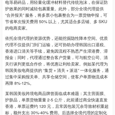
电等易碎品，用轻量化缓冲材料替代传统泡沫，在保证防
护效果的同时减轻包裹重量。此外，部分全境代理提供
“合并报关” 服务，将多票小包裹整合为一票货物申报，可
节省单次报关费用 50% 以上，尤其适合多店铺、多 SKU
的电商卖家。
依托全境代理的资源优势，还能挖掘隐性降本空间。优质
代理不仅提供门到门运输，还可协助办理韩国出口退税、
香港进口清关等手续，避免因流程不熟悉产生滞港费、滞
报金；同时，代理通过整合客户货量，可与航空公司、清
关行谈判更低合作价，将优惠让利给卖家。例如某代理为
韩国美妆电商提供的 “集货 + 清关 + 派送” 一体化服务，通
过集中采购报关单、共享仓储空间，使客户单票物流成本
再降 8%-12%。
某韩国美妆跨境电商品牌曾面临成本难题：其主营面膜、
护肤品，单票货物重量 2-5 公斤，此前通过商业快递直发
香港，单票运费约 120 元，且常因包装冗余导致材积重超
标，额外支出 30%-40% 费用。后选择全境代理的定制化