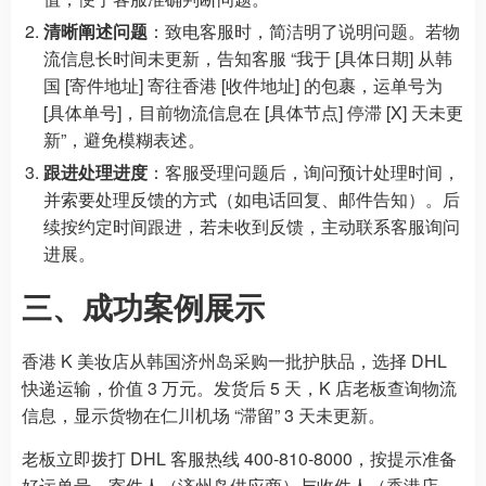
清晰阐述问题
：致电客服时，简洁明了说明问题。若物
流信息长时间未更新，告知客服 “我于 [具体日期] 从韩
国 [寄件地址] 寄往香港 [收件地址] 的包裹，运单号为
[具体单号]，目前物流信息在 [具体节点] 停滞 [X] 天未更
新”，避免模糊表述。
跟进处理进度
：客服受理问题后，询问预计处理时间，
并索要处理反馈的方式（如电话回复、邮件告知）。后
续按约定时间跟进，若未收到反馈，主动联系客服询问
进展。
三、成功案例展示
香港 K 美妆店从韩国济州岛采购一批护肤品，选择 DHL
快递运输，价值 3 万元。发货后 5 天，K 店老板查询物流
信息，显示货物在仁川机场 “滞留” 3 天未更新。
老板立即拨打 DHL 客服热线 400-810-8000，按提示准备
好运单号、寄件人（济州岛供应商）与收件人（香港店