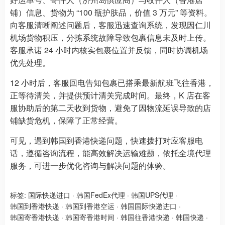
铺）信息、货物为 “100 瓶护肤品，价值 3 万元” 等资料。
向客服清晰阐述问题后，客服迅速查询系统，发现因仁川
机场货物积压，分拣系统故障导致包裹信息未及时上传。
客服承诺 24 小时内核实包裹位置并反馈，同时协调机场
优先处理。
12 小时后，客服回电告知包裹已搭乘最新航班飞往香港，
正等待清关，并提供预计清关完成时间。最终，K 店在客
服协助后的第二天收到货物，避免了因物流延误导致的店
铺缺货危机，保障了正常经营。
可见，遇到韩国到香港快递问题，快速拨打对应客服电
话，遵循咨询流程，能高效解决运输难题，依托全境代理
服务，可进一步优化咨询与解决问题的体验。
标签:
国际快递进口
·
韩国FedEx代理
·
韩国UPS代理
·
韩国到香港快递
·
韩国到香港空运
·
韩国国际快递进口
·
韩国寄香港快递
·
韩国寄香港时间
·
韩国往香港快递
·
韩国快递
·