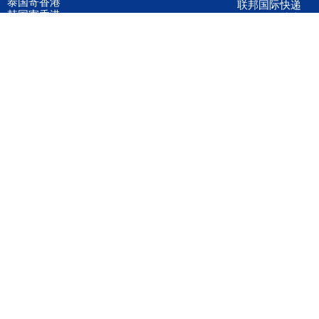
泰国寄香港
联邦国际快递
韩国寄香港
UPS国际快递
进口运输案例
进口空运订舱
联系我们
全国客服电话
158 2040 2855
官方客服微信
wanyq5868
QQ在线联系
870691543
公司地址
广东深圳市宝安区福永镇福中路福中工业园深和商务大厦5楼