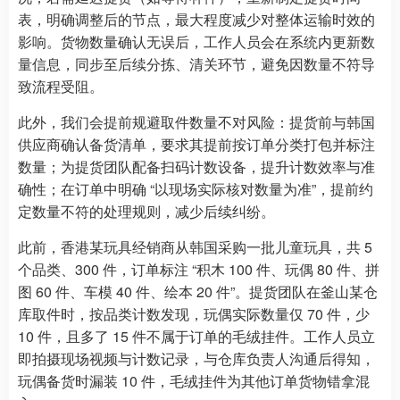
表，明确调整后的节点，最大程度减少对整体运输时效的
影响。货物数量确认无误后，工作人员会在系统内更新数
量信息，同步至后续分拣、清关环节，避免因数量不符导
致流程受阻。
此外，我们会提前规避取件数量不对风险：提货前与韩国
供应商确认备货清单，要求其提前按订单分类打包并标注
数量；为提货团队配备扫码计数设备，提升计数效率与准
确性；在订单中明确 “以现场实际核对数量为准”，提前约
定数量不符的处理规则，减少后续纠纷。
此前，香港某玩具经销商从韩国采购一批儿童玩具，共 5
个品类、300 件，订单标注 “积木 100 件、玩偶 80 件、拼
图 60 件、车模 40 件、绘本 20 件”。提货团队在釜山某仓
库取件时，按品类计数发现，玩偶实际数量仅 70 件，少
10 件，且多了 15 件不属于订单的毛绒挂件。工作人员立
即拍摄现场视频与计数记录，与仓库负责人沟通后得知，
玩偶备货时漏装 10 件，毛绒挂件为其他订单货物错拿混