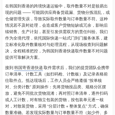
在韩国到香港的跨境快递运输中，取件数量不对是较易出
现的问题 —— 可能因供应商备货疏漏、货物分拣混乱，或
仓储管理失误，导致实际取件数量与订单数量不符。这种
情况若不及时处理，会造成客户货物短缺或冗余，影响后
续销售、生产计划，甚至引发供需双方的责任纠纷。我们
作为全境代理，依托国际快递一站式门到门服务体系，建
立标准化取件数量核对与处理流程，从现场核查到问题解
决，全程精准把控，为韩国到香港快递取件数量不对问题
提供可靠解决方案。
接到
韩国寄香港快递
取件需求后，我们的提货团队会携带
订单清单、计数工具（如扫码枪、计数板）及记录表格前
往取件点。抵达现场后，工作人员会严格遵循 “按单核
对、分类计数” 原则操作：先将货物按品类、规格分区摆
放，避免不同批次货物混淆；再对照订单清单，逐件扫码
或人工计数，对有独立包装的货物，按包装单元逐一核
对，对散装货物，采用 “分层计数 + 整体复点” 方式，确保
数量准确。若发现实际数量与订单数量不符（如少件、多