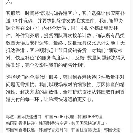
入。
客服第一时间将情况告知香港客户，客户选择让供应商补
送 10 件玩偶，并要求剔除错发的毛绒挂件。我们随即协
调仓库在 24 小时内补全玩偶，同时协助分拣出错发挂
件。补件到齐后，提货团队再次按单计数，确认所有品类
数量无误后安排运输。最终，这批玩具仅比原计划晚 1 天
抵达香港，客户顺利赶上节日促销备货，对我们 “细致核
对、快速补位” 的服务高度认可，反馈 “数量问题解决得又
快又好，完全没影响我们的销售计划”。
选择我们的全境代理服务，韩国到香港快递取件数量不对
问题无需担忧。我们以现场核对的细致性、原因排查的精
准性、解决方案的高效性，全程护航货物从韩国取件到香
港交付的每一环，让跨境快递运输更安心。
标签:
国际快递进口
·
韩国FedEx代理
·
韩国UPS代理
·
韩国到香港快递
·
韩国到香港空运
·
韩国国际快递进口
·
韩国寄香港快递
·
韩国寄香港时间
·
韩国往香港快递
·
韩国快递
·