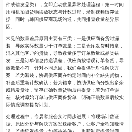
件或错发品类），立即启动数量异常处理流程：第一时间
用相机拍摄货物摆放状态与计数过程，录制视频留存证
据，同时与韩国供应商现场沟通，共同排查数量差异原
因。
常见的数量差异原因主要有三类：一是供应商备货时漏
装，导致实际数量少于订单数量；二是仓库发货时错拿，
混入其他客户的货物，导致数量多于订单数量或品类错
发；三是订单信息传递误差，供应商按错误订单备货，导
致数量不符。针对不同原因，我们会提供针对性解决方
案：若为漏装，协调供应商在约定时间内补全缺失货物，
补全后重新计数确认；若为错拿，协助供应商分拣出多余
或错发货物，留存正确数量货物后再提货；若为订单误
差，核对原始订单与供应商备货单，明确正确数量后按实
际情况调整提货计划。
处理过程中，专属客服会实时同步进展：将现场计数证
据、原因分析与解决方案发送给客户，让客户全程知晓情
况；若需延迟提货（如等待补件），重新制定提货时间