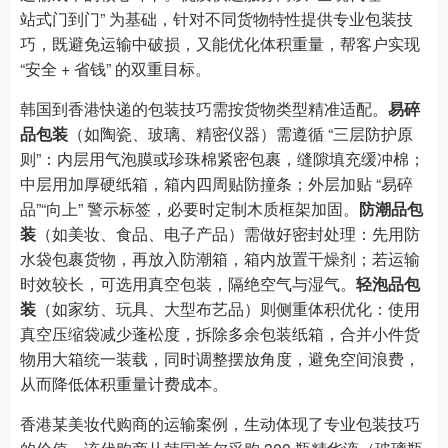
站式门到门” 为基础，针对不同货物特性提供专业包装技
巧，既避免运输中破损，又能优化体积重量，帮客户实现
“安全 + 省钱” 的双重目标。
韩国到香港快递的包装技巧需按货物类型精准适配。
易碎
品包装
（如陶瓷、玻璃、精密仪器）需遵循 “三层防护原
则”：内层用气泡膜或珍珠棉紧密包裹，缝隙填充缓冲棉；
中层用加厚硬纸箱，箱内四周贴防撞条；外层加贴 “易碎
品”“向上” 警示标签，必要时定制木质框架加固。
防潮品包
装
（如美妆、食品、电子产品）需做好密封处理：先用防
水袋包裹货物，再放入防潮箱，箱内放置干燥剂；若运输
时效较长，可选用真空包装，隔绝空气与湿气。
轻泡品包
装
（如家纺、玩具、大型布艺品）则侧重体积优化：使用
真空压缩袋减少蓬松度，拆除多余包装纸箱，合并小件货
物用大箱统一装载，同时调整摆放角度，避免空间浪费，
从而降低体积重量计费成本。
香港某美妆代购商的运输案例，生动体现了专业包装技巧