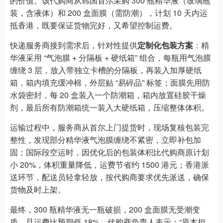
的价值。该代购商从韩国首尔采购 300 瓶精华液（玻璃瓶
装，含液体）和 200 盒面膜（需防潮），计划 10 天内运
抵香港，既要保证货物完好，又希望控制运费。
快递服务商接到需求后，针对性提供
定制化包装方案
：精
华液采用 “气泡膜 + 分隔板 + 硬纸箱” 组合，每瓶用气泡膜
缠绕 3 层，放入带独立卡槽的分隔板，再装入加厚硬纸
箱，箱内填充缓冲棉，外层贴 “易碎品” 标签；面膜先用防
水袋密封，每 20 盒装入一个防潮箱，箱内放置硅胶干燥
剂，最后所有防潮箱统一装入大硬纸箱，压缩整体体积。
运输过程中，服务商从首尔上门提货时，现场复核包装完
整性，发现部分精华液气泡膜缠绕不紧密，立即补包加
固；国际段空运时，因优化后的包装体积比代购商原计划
小 20%，体积重量降低，运费节省约 1500 港元；香港派
送环节，配送员轻拿轻放，按代购商要求优先派送，确保
货物及时上架。
最终，300 瓶精华液无一瓶破损，200 盒面膜无受潮变
质，且运费比预期低 18%。代购商负责人表示：“原本担