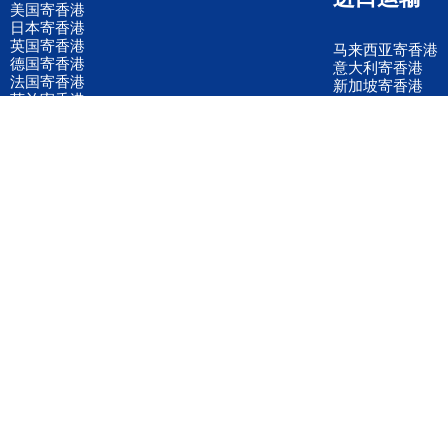
美国寄香港
日本寄香港
英国寄香港
马来西亚寄香港
德国寄香港
意大利寄香港
法国寄香港
新加坡寄香港
荷兰寄香港
加拿大寄香港
泰国寄香港
联邦国际快递
韩国寄香港
UPS国际快递
进口运输案例
进口空运订舱
联系我们
全国客服电话
158 2040 2855
官方客服微信
wanyq5868
QQ在线联系
870691543