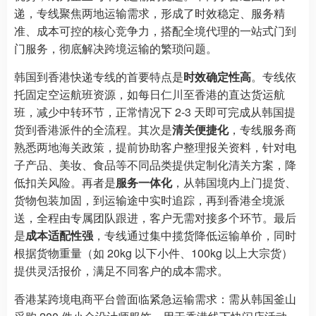
递，专线聚焦两地运输需求，形成了时效稳定、服务精
准、成本可控的核心竞争力，搭配全境代理的一站式门到
门服务，彻底解决跨境运输的繁琐问题。
韩国到香港快递专线的首要特点是
时效确定性高
。专线依
托固定空运航班资源，如每日仁川至香港的直达货运航
班，减少中转环节，正常情况下 2-3 天即可完成从韩国提
货到香港派件的全流程。其次是
清关便捷化
，专线服务商
熟悉两地海关政策，提前协助客户整理报关资料，针对电
子产品、美妆、食品等不同品类提供定制化清关方案，降
低扣关风险。再者是
服务一体化
，从韩国境内上门提货、
货物包装加固，到运输途中实时追踪，再到香港全境派
送，全程由专属团队跟进，客户无需对接多个环节。最后
是
成本适配性强
，专线通过集中揽货降低运输单价，同时
根据货物重量（如 20kg 以下小件、100kg 以上大宗货）
提供灵活报价，满足不同客户的成本需求。
香港某跨境电商平台曾面临紧急运输需求：需从韩国釜山