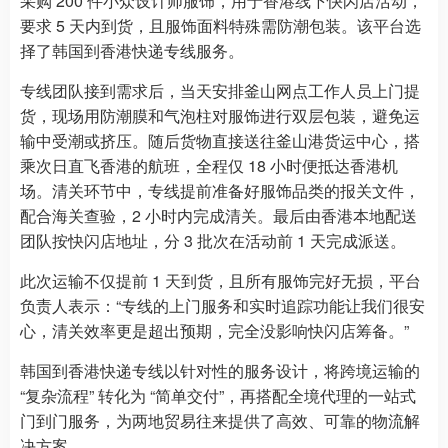
采购 200 件小众设计师服饰，用于香港线下快闪店活动，
要求 5 天内到货，且服饰面料特殊需防潮包装。该平台选
择了韩国到香港快递专线服务。
专线团队接到需求后，当天安排釜山网点工作人员上门提
货，现场用防潮膜和气泡柱对服饰进行双层包装，避免运
输中受潮或挤压。随后货物直接送往釜山港货运中心，搭
乘次日直飞香港的航班，全程仅 18 小时便抵达香港机
场。清关环节中，专线提前准备好服饰品类的报关文件，
配合海关查验，2 小时内完成清关。最后由香港本地配送
团队按快闪店地址，分 3 批次在活动前 1 天完成派送。
此次运输不仅提前 1 天到货，且所有服饰完好无损，平台
负责人表示：“专线的上门服务和实时追踪功能让我们很安
心，清关效率更是超出预期，完全没影响快闪店筹备。”
韩国到香港快递专线以针对性的服务设计，将跨境运输的
“复杂流程” 转化为 “简单交付”，再搭配全境代理的一站式
门到门服务，为两地贸易往来提供了高效、可靠的物流解
决方案。