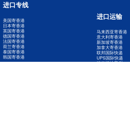
进口专线
进口运输
美国寄香港
日本寄香港
英国寄香港
马来西亚寄香港
德国寄香港
意大利寄香港
法国寄香港
新加坡寄香港
荷兰寄香港
加拿大寄香港
泰国寄香港
联邦国际快递
韩国寄香港
UPS国际快递
进口运输案例
进口空运订舱
联系我们
全国客服电话
158 2040 2855
官方客服微信
wanyq5868