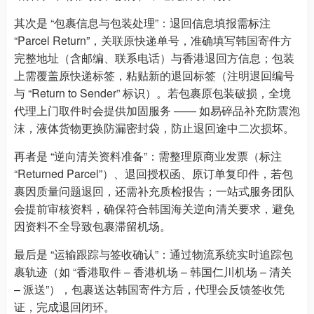
其次是 “包裹信息与包装处理”：退回信息填报需标注
“Parcel Return”，关联原快递单号，准确填写韩国寄件方
完整地址（含邮编、联系电话）与香港退回方信息；包装
上需覆盖原快递标签，粘贴新的退回标签（注明退回编号
与 “Return to Sender” 标识）。若包裹原包装破损，全境
代理上门取件时会提供加固服务 —— 如易碎品补充防震泡
沫，液体货物更换防漏密封袋，防止退回途中二次损坏。
再者是 “逆向清关资料准备”：需整理原商业发票（标注
“Returned Parcel”）、退回授权函、原订单复印件，若包
裹因质量问题退回，还需补充质检报告；一站式服务团队
会提前审核资料，确保符合韩国海关逆向清关要求，避免
因资料不全导致包裹滞留机场。
最后是 “运输跟踪与签收确认”：通过物流系统实时追踪包
裹轨迹（如 “香港取件 – 香港机场 – 韩国仁川机场 – 清关
– 派送”），包裹送达韩国寄件方后，代理会反馈签收凭
证，完成退回闭环。