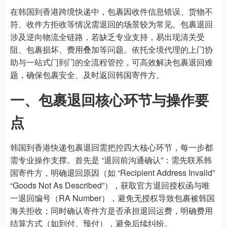
在韩国到香港跨境快递中，包裹因收件信息错误、货物不
符、收件方拒收等情况需退回的场景较为常见。包裹退回
涉及逆向物流全链路，若缺乏专业支持，易出现清关受
阻、包裹损坏、费用叠加等问题。依托全境代理的上门协
助与一站式门到门的全流程管控，可高效解决包裹退回难
题，确保包裹安全、及时返回韩国寄件方。
一、包裹退回核心环节与操作要
点
韩国到香港快递包裹退回需把控四大核心环节，每一步都
需专业操作支撑。首先是 “退回前沟通确认”：需先联系韩
国寄件方，明确退回原因（如 “Recipient Address Invalid”
“Goods Not As Described”），获取官方退回授权函与唯
一退回编号（RA Number），避免无授权导致包裹被韩国
海关拒收；同时确认寄件方是否承担退回运费，明确费用
结算方式（如到付、预付），避免后续纠纷。