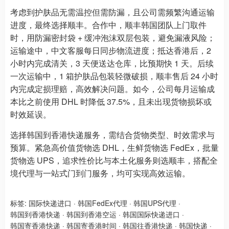
考虑到护肤品无需温控但需防漏，且公司需频繁沟通运输
进度，最终选择顺丰。合作中，顺丰韩国团队上门取件
时，用防漏密封袋 + 缓冲泡沫双层包装，避免漏液风险；
运输途中，中文客服每日同步物流进度；抵达香港后，2
小时内完成清关，3 天便送达仓库，比预期快 1 天。后续
一次运输中，1 箱护肤品包装轻微破损，顺丰售后 24 小时
内完成定损理赔，高效解决问题。如今，公司每月运输成
本比之前使用 DHL 时降低 37.5%，且未出现货物损坏或
时效延误。
选择韩国到香港快递服务，需结合货物类型、时效需求与
预算。紧急高价值货物选 DHL，生鲜货物选 FedEx，批量
货物选 UPS，追求性价比与本土化服务则选顺丰，搭配全
境代理与一站式门到门服务，均可实现高效运输。
标签:
国际快递进口
·
韩国FedEx代理
·
韩国UPS代理
·
韩国到香港快递
·
韩国到香港空运
·
韩国国际快递进口
·
韩国寄香港快递
·
韩国寄香港时间
·
韩国往香港快递
·
韩国快递
·