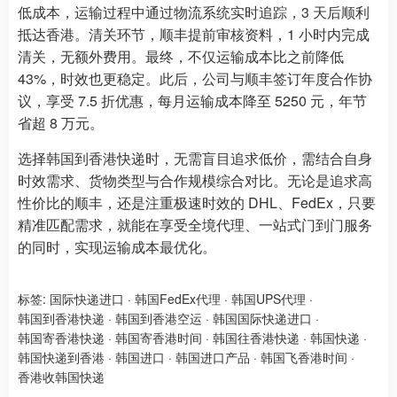
低成本，运输过程中通过物流系统实时追踪，3 天后顺利
抵达香港。清关环节，顺丰提前审核资料，1 小时内完成
清关，无额外费用。最终，不仅运输成本比之前降低
43%，时效也更稳定。此后，公司与顺丰签订年度合作协
议，享受 7.5 折优惠，每月运输成本降至 5250 元，年节
省超 8 万元。
选择韩国到香港快递时，无需盲目追求低价，需结合自身
时效需求、货物类型与合作规模综合对比。无论是追求高
性价比的顺丰，还是注重极速时效的 DHL、FedEx，只要
精准匹配需求，就能在享受全境代理、一站式门到门服务
的同时，实现运输成本最优化。
标签:
国际快递进口
·
韩国FedEx代理
·
韩国UPS代理
·
韩国到香港快递
·
韩国到香港空运
·
韩国国际快递进口
·
韩国寄香港快递
·
韩国寄香港时间
·
韩国往香港快递
·
韩国快递
·
韩国快递到香港
·
韩国进口
·
韩国进口产品
·
韩国飞香港时间
·
香港收韩国快递