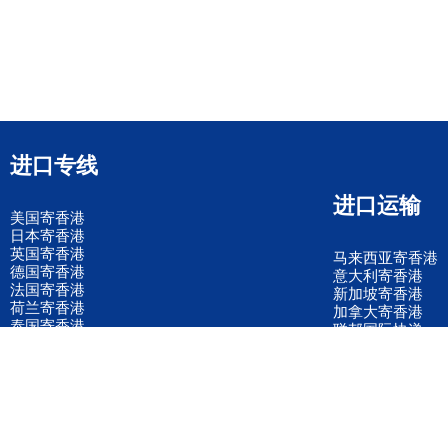
进口专线
进口运输
美国寄香港
日本寄香港
英国寄香港
马来西亚寄香港
德国寄香港
意大利寄香港
法国寄香港
新加坡寄香港
荷兰寄香港
加拿大寄香港
泰国寄香港
联邦国际快递
韩国寄香港
UPS国际快递
进口运输案例
进口空运订舱
联系我们