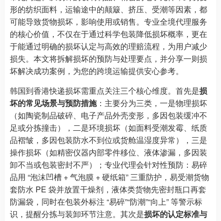
形的纺织面料，运输途中的颠簸、挤压、受潮等因素，都
可能导致货物损坏，影响使用或销售。专业全境代理服务
的核心价值，不仅在于通过科学包装降低损坏概率，更在
于能通过明确的损坏认定与高效的理赔流程，为用户减少
损失。本文将拆解损坏的预防与处理要点，并分享一则损
坏解决成功案例，为您的跨境运输提供安心参考。
韩国到香港快递损坏需重点关注三个核心维度。首先是
损
坏的常见场景与预防措施
：主要分为三类，一是物理损坏
（如陶瓷制品破碎、电子产品外壳变形，多因包装缓冲不
足或分拣撞击），二是环境损坏（如面料受潮发霉、纸质
品褶皱，多因包装防水不到位或货舱温湿度异常），三是
操作损坏（如精密仪器内部零件移位、液体渗漏，多因装
卸不当或包装密封不严）；专业代理会针对性预防：易碎
品用 “泡沫凹槽 + 气泡膜 + 硬纸箱” 三重防护，易受潮货物
套防水 PE 袋并放置干燥剂，液体类货物先密封瓶口再套
防漏袋，同时在包装外标注 “易碎”“防潮”“向上” 等警示标
识，提醒分拣与装卸环节注意。其次是
损坏的认定标准与