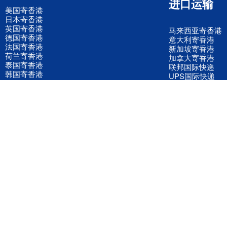
进口运输
美国寄香港
日本寄香港
英国寄香港
马来西亚寄香港
德国寄香港
意大利寄香港
法国寄香港
新加坡寄香港
荷兰寄香港
加拿大寄香港
泰国寄香港
联邦国际快递
韩国寄香港
UPS国际快递
进口运输案例
进口空运订舱
联系我们
全国客服电话
158 2040 2855
官方客服微信
wanyq5868
QQ在线联系
870691543