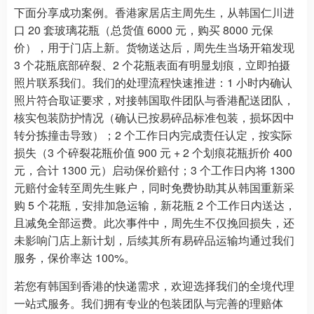
下面分享成功案例。香港家居店主周先生，从韩国仁川进
口 20 套玻璃花瓶（总货值 6000 元，购买 8000 元保
价），用于门店上新。货物送达后，周先生当场开箱发现
3 个花瓶底部碎裂、2 个花瓶表面有明显划痕，立即拍摄
照片联系我们。我们的处理流程快速推进：1 小时内确认
照片符合取证要求，对接韩国取件团队与香港配送团队，
核实包装防护情况（确认已按易碎品标准包装，损坏因中
转分拣撞击导致）；2 个工作日内完成责任认定，按实际
损失（3 个碎裂花瓶价值 900 元 + 2 个划痕花瓶折价 400
元，合计 1300 元）启动保价赔付；3 个工作日内将 1300
元赔付金转至周先生账户，同时免费协助其从韩国重新采
购 5 个花瓶，安排加急运输，新花瓶 2 个工作日内送达，
且减免全部运费。此次事件中，周先生不仅挽回损失，还
未影响门店上新计划，后续其所有易碎品运输均通过我们
服务，保价率达 100%。
若您有韩国到香港的快递需求，欢迎选择我们的全境代理
一站式服务。我们拥有专业的包装团队与完善的理赔体