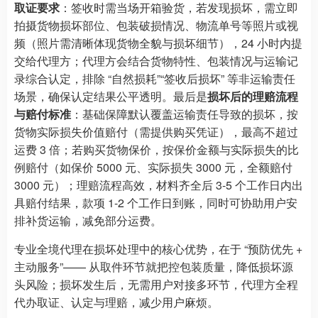
取证要求
：签收时需当场开箱验货，若发现损坏，需立即
拍摄货物损坏部位、包装破损情况、物流单号等照片或视
频（照片需清晰体现货物全貌与损坏细节），24 小时内提
交给代理方；代理方会结合货物特性、包装情况与运输记
录综合认定，排除 “自然损耗”“签收后损坏” 等非运输责任
场景，确保认定结果公平透明。最后是
损坏后的理赔流程
与赔付标准
：基础保障默认覆盖运输责任导致的损坏，按
货物实际损失价值赔付（需提供购买凭证），最高不超过
运费 3 倍；若购买货物保价，按保价金额与实际损失的比
例赔付（如保价 5000 元、实际损失 3000 元，全额赔付
3000 元）；理赔流程高效，材料齐全后 3-5 个工作日内出
具赔付结果，款项 1-2 个工作日到账，同时可协助用户安
排补货运输，减免部分运费。
专业全境代理在损坏处理中的核心优势，在于 “预防优先 +
主动服务”—— 从取件环节就把控包装质量，降低损坏源
头风险；损坏发生后，无需用户对接多环节，代理方全程
代办取证、认定与理赔，减少用户麻烦。