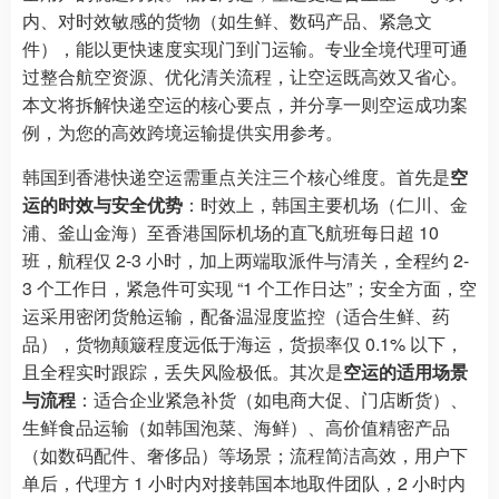
内、对时效敏感的货物（如生鲜、数码产品、紧急文
件），能以更快速度实现门到门运输。专业全境代理可通
过整合航空资源、优化清关流程，让空运既高效又省心。
本文将拆解快递空运的核心要点，并分享一则空运成功案
例，为您的高效跨境运输提供实用参考。
韩国到香港快递空运需重点关注三个核心维度。首先是
空
运的时效与安全优势
：时效上，韩国主要机场（仁川、金
浦、釜山金海）至香港国际机场的直飞航班每日超 10
班，航程仅 2-3 小时，加上两端取派件与清关，全程约 2-
3 个工作日，紧急件可实现 “1 个工作日达”；安全方面，空
运采用密闭货舱运输，配备温湿度监控（适合生鲜、药
品），货物颠簸程度远低于海运，货损率仅 0.1% 以下，
且全程实时跟踪，丢失风险极低。其次是
空运的适用场景
与流程
：适合企业紧急补货（如电商大促、门店断货）、
生鲜食品运输（如韩国泡菜、海鲜）、高价值精密产品
（如数码配件、奢侈品）等场景；流程简洁高效，用户下
单后，代理方 1 小时内对接韩国本地取件团队，2 小时内