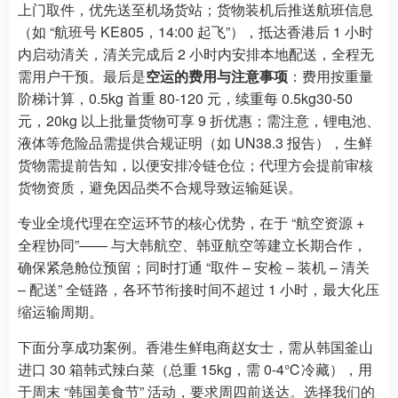
上门取件，优先送至机场货站；货物装机后推送航班信息
（如 “航班号 KE805，14:00 起飞”），抵达香港后 1 小时
内启动清关，清关完成后 2 小时内安排本地配送，全程无
需用户干预。最后是
空运的费用与注意事项
：费用按重量
阶梯计算，0.5kg 首重 80-120 元，续重每 0.5kg30-50
元，20kg 以上批量货物可享 9 折优惠；需注意，锂电池、
液体等危险品需提供合规证明（如 UN38.3 报告），生鲜
货物需提前告知，以便安排冷链仓位；代理方会提前审核
货物资质，避免因品类不合规导致运输延误。
专业全境代理在空运环节的核心优势，在于 “航空资源 +
全程协同”—— 与大韩航空、韩亚航空等建立长期合作，
确保紧急舱位预留；同时打通 “取件 – 安检 – 装机 – 清关
– 配送” 全链路，各环节衔接时间不超过 1 小时，最大化压
缩运输周期。
下面分享成功案例。香港生鲜电商赵女士，需从韩国釜山
进口 30 箱韩式辣白菜（总重 15kg，需 0-4℃冷藏），用
于周末 “韩国美食节” 活动，要求周四前送达。选择我们的