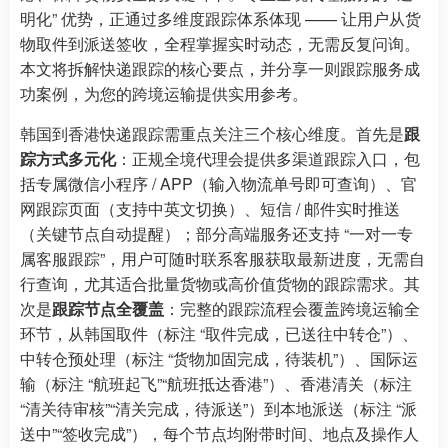
明化” 优势，正通过多维度跟踪体系体现 —— 让用户从货
物取件到派送签收，全程掌握实时动态，无需反复问询。
本文将拆解快递跟踪的核心要点，并分享一则跟踪服务成
功案例，为您的跨境运输提供实用参考。
韩国到香港快递跟踪需重点关注三个核心维度。首先是
跟
踪方式多元化
：正规全境代理会提供多渠道跟踪入口，包
括专属微信小程序 / APP（输入物流单号即可查询）、官
网跟踪页面（支持中英文切换）、短信 / 邮件实时推送
（关键节点自动提醒）；部分高端服务还支持 “一对一专
属客服跟踪”，用户可随时联系客服获取最新进度，无需自
行查询，尤其适合批量货物或高价值货物的跟踪需求。其
次是
跟踪节点全覆盖
：完整的跟踪流程会覆盖跨境运输全
环节，从韩国取件（标注 “取件完成，已送往中转仓”）、
中转仓预处理（标注 “货物加固完成，待装机”）、国际运
输（标注 “航班起飞”“航班抵达香港”）、香港清关（标注
“清关待审核”“清关完成，待派送”）到本地派送（标注 “派
送中”“签收完成”），每个节点均附带时间、地点及操作人