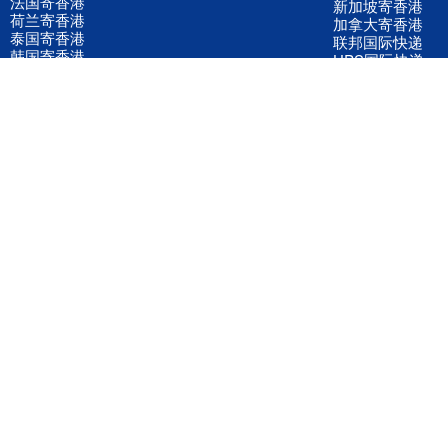
法国寄香港
新加坡寄香港
荷兰寄香港
加拿大寄香港
泰国寄香港
联邦国际快递
韩国寄香港
UPS国际快递
进口运输案例
进口空运订舱
联系我们
全国客服电话
158 2040 2855
官方客服微信
wanyq5868
QQ在线联系
870691543
公司地址
广东深圳市宝安区福永镇福中路福中工业园深和商务大厦5楼