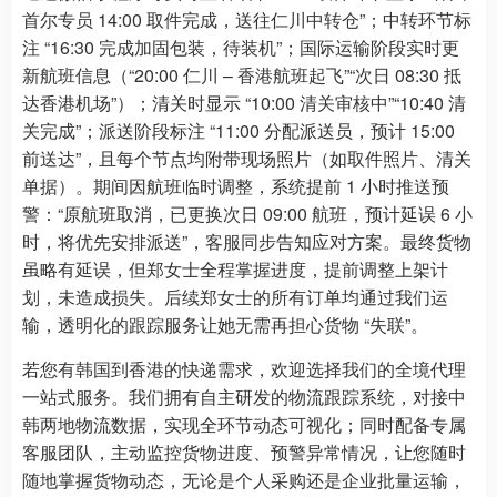
首尔专员 14:00 取件完成，送往仁川中转仓”；中转环节标
注 “16:30 完成加固包装，待装机”；国际运输阶段实时更
新航班信息（“20:00 仁川 – 香港航班起飞”“次日 08:30 抵
达香港机场”）；清关时显示 “10:00 清关审核中”“10:40 清
关完成”；派送阶段标注 “11:00 分配派送员，预计 15:00
前送达”，且每个节点均附带现场照片（如取件照片、清关
单据）。期间因航班临时调整，系统提前 1 小时推送预
警：“原航班取消，已更换次日 09:00 航班，预计延误 6 小
时，将优先安排派送”，客服同步告知应对方案。最终货物
虽略有延误，但郑女士全程掌握进度，提前调整上架计
划，未造成损失。后续郑女士的所有订单均通过我们运
输，透明化的跟踪服务让她无需再担心货物 “失联”。
若您有韩国到香港的快递需求，欢迎选择我们的全境代理
一站式服务。我们拥有自主研发的物流跟踪系统，对接中
韩两地物流数据，实现全环节动态可视化；同时配备专属
客服团队，主动监控货物进度、预警异常情况，让您随时
随地掌握货物动态，无论是个人采购还是企业批量运输，