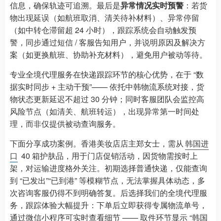
信息，确保轨迹可追溯。最后是
异常情况实时预警
：若货
物出现延误（如航班取消、清关待补材料）、异常停留
（如中转仓滞留超 24 小时），跟踪系统会自动触发预
警，同步通过短信 / 客服告知用户，并说明原因及解决方
案（如更换航班、协助补充材料），避免用户被动等待。
专业全境代理服务在快递跟踪环节的核心优势，在于 “数
据实时同步 + 主动干预”—— 依托中韩物流系统对接，货
物状态更新延迟不超过 30 分钟；同时客服团队会监控高
风险节点（如清关、航班转运），出现异常第一时间处
理，而非仅提供被动查询服务。
下面分享成功案例。香港美妆店店主郑女士，需从
韩国进
口
40 箱护肤品，用于门店促销活动，因货物需按时上
架，对运输进度格外关注。初期选择普通快递，仅能查询
到 “已发出”“已到港” 等模糊节点，无法掌握具体动态，多
次咨询客服仍得不到明确答复。后选择我们的全境代理服
务，跟踪体验大幅提升：下单后立即获得专属物流单号，
通过微信小程序可实时查看细节 —— 取件环节显示 “韩国