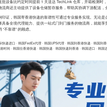
批设备比约定时间提前 1 天送达 TechLink 仓库，开箱检测时
物流商还主动提供了设备仓储暂存服务，帮助其协调下游配送，
例印证，韩国寄香港快递的靠谱性可通过专业服务实现。无论是
择具备全境代理能力、提供一站式门到门服务的物流商，就能享
 “不靠谱” 的顾虑。
际快递进口
·
韩国FedEx代理
·
韩国UPS代理
·
韩国到香港快递
·
韩国到香
港时间
·
韩国往香港快递
·
韩国快递
·
韩国快递到香港
·
韩国进口
·
韩国