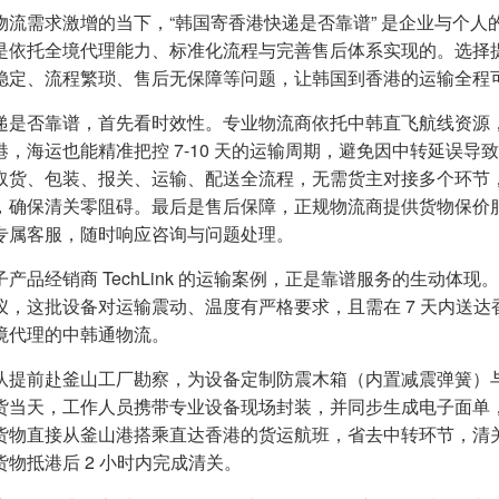
物流需求激增的当下，“韩国寄香港快递是否靠谱” 是企业与个
是依托全境代理能力、标准化流程与完善售后体系实现的。选择
稳定、流程繁琐、售后无保障等问题，让韩国到香港的运输全程
递是否靠谱，首先看时效性。专业物流商依托中韩直飞航线资源，能实
港，海运也能精准把控 7-10 天的运输周期，避免因中转延误
取货、包装、报关、运输、配送全流程，无需货主对接多个环节
，确保清关零阻碍。最后是售后保障，正规物流商提供货物保价
专属客服，随时响应咨询与问题处理。
产品经销商 TechLink 的运输案例，正是靠谱服务的生动体现。Te
仪，这批设备对运输震动、温度有严格要求，且需在 7 天内送达香港
境代理的中韩通物流。
队提前赴釜山工厂勘察，为设备定制防震木箱（内置减震弹簧）
货当天，工作人员携带专业设备现场封装，并同步生成电子面单，Te
货物直接从釜山港搭乘直达香港的货运航班，省去中转环节，清
货物抵港后 2 小时内完成清关。