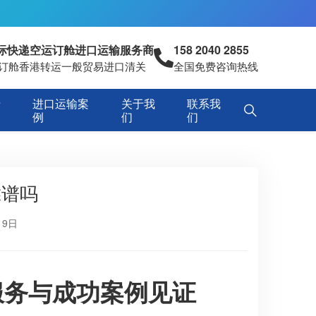
国际快递空运订舱进口运输服务商
158 2040 2855
空运订舱香港转运一般贸易进口清关
全国免费咨询热线
专
进口运输案
关于我
联系我
例
们
们
靠谱吗
19日
服务与成功案例见证