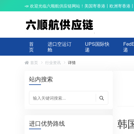
📣 欢迎光临六顺航供应链网站！美国寄香港丨欧洲寄香港
首
进口空运订
UPS国际快
Fed
页
舱
递
递
首页
行业资讯
详情
站内搜索
韩
进口优势路线