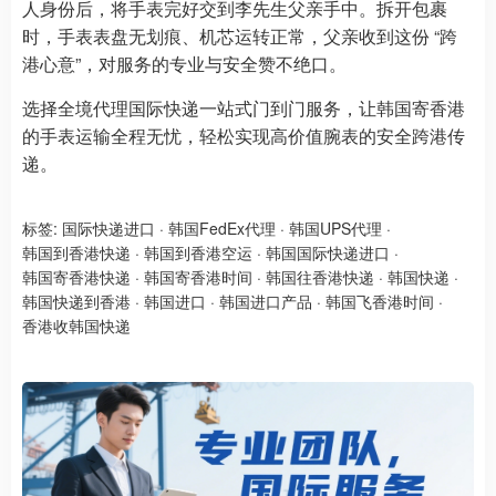
人身份后，将手表完好交到李先生父亲手中。拆开包裹
时，手表表盘无划痕、机芯运转正常，父亲收到这份 “跨
港心意”，对服务的专业与安全赞不绝口。
选择全境代理国际快递一站式门到门服务，让韩国寄香港
的手表运输全程无忧，轻松实现高价值腕表的安全跨港传
递。
标签:
国际快递进口
·
韩国FedEx代理
·
韩国UPS代理
·
韩国到香港快递
·
韩国到香港空运
·
韩国国际快递进口
·
韩国寄香港快递
·
韩国寄香港时间
·
韩国往香港快递
·
韩国快递
·
韩国快递到香港
·
韩国进口
·
韩国进口产品
·
韩国飞香港时间
·
香港收韩国快递