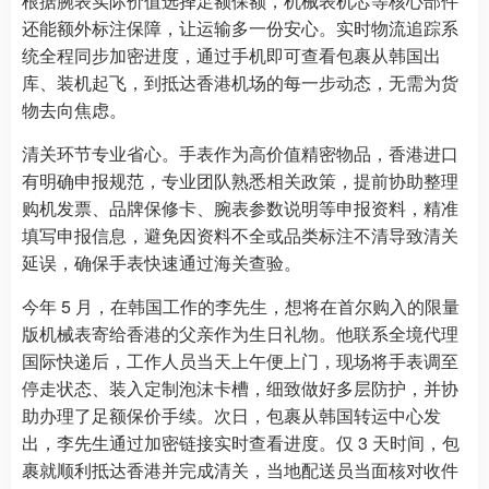
根据腕表实际价值选择足额保额，机械表机芯等核心部件
还能额外标注保障，让运输多一份安心。实时物流追踪系
统全程同步加密进度，通过手机即可查看包裹从韩国出
库、装机起飞，到抵达香港机场的每一步动态，无需为货
物去向焦虑。
清关环节专业省心。手表作为高价值精密物品，香港进口
有明确申报规范，专业团队熟悉相关政策，提前协助整理
购机发票、品牌保修卡、腕表参数说明等申报资料，精准
填写申报信息，避免因资料不全或品类标注不清导致清关
延误，确保手表快速通过海关查验。
今年 5 月，在韩国工作的李先生，想将在首尔购入的限量
版机械表寄给香港的父亲作为生日礼物。他联系全境代理
国际快递后，工作人员当天上午便上门，现场将手表调至
停走状态、装入定制泡沫卡槽，细致做好多层防护，并协
助办理了足额保价手续。次日，包裹从韩国转运中心发
出，李先生通过加密链接实时查看进度。仅 3 天时间，包
裹就顺利抵达香港并完成清关，当地配送员当面核对收件