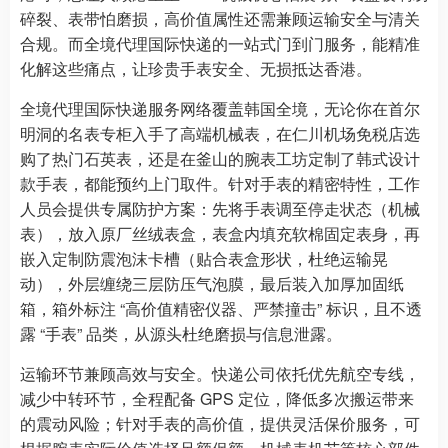
碎裂、表带怕磨损，高价值属性还需兼顾运输安全与清关
合规。而全境代理国际快递的一站式门到门服务，能精准
化解这些痛点，让珍贵手表安全、无损抵达香港。
全境代理国际快递服务网络覆盖韩国全境，无论你在首尔
明洞的名表专柜入手了高端机械表，在仁川机场免税店选
购了热门石英表，还是在釜山的腕表工坊定制了韩式设计
款手表，都能预约上门取件。针对手表的精密特性，工作
人员会提供专属防护方案：先将手表调至停走状态（机械
表），放入原厂丝绒表盒，表盒内填充软棉固定表身，再
嵌入定制防震泡沫卡槽（贴合表盒形状，杜绝运输晃
动），外层缠绕三层防压气泡膜，最后装入加厚加固纸
箱，箱外标注 “高价值精密仪器、严禁撞击” 标识，且不透
露 “手表” 品类，从源头杜绝磨损与信息泄露。
运输环节兼顾高效与安全。快递公司依托优先航空专线，
减少中转环节，全程配备 GPS 定位，降低多次搬运带来
的震动风险；针对手表的高价值，提供灵活保价服务，可