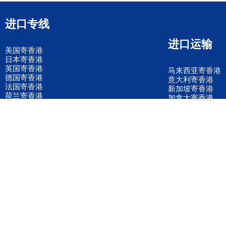
进口专线
进口运输
美国寄香港
日本寄香港
英国寄香港
马来西亚寄香港
德国寄香港
意大利寄香港
法国寄香港
新加坡寄香港
荷兰寄香港
加拿大寄香港
泰国寄香港
联邦国际快递
韩国寄香港
UPS国际快递
进口运输案例
进口空运订舱
联系我们
全国客服电话
158 2040 2855
官方客服微信