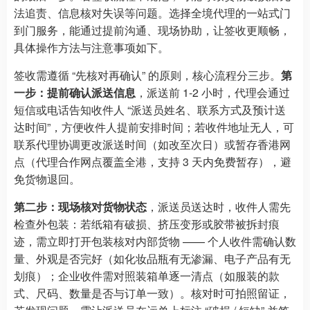
法追责、信息核对失误等问题。选择全境代理的一站式门
到门服务，能通过提前沟通、现场协助，让签收更顺畅，
具体操作方法与注意事项如下。
签收需遵循 “先核对再确认” 的原则，核心流程分三步。
第
一步：提前确认派送信息
，派送前 1-2 小时，代理会通过
短信或电话告知收件人 “派送员姓名、联系方式及预计送
达时间”，方便收件人提前安排时间；若收件地址无人，可
联系代理协调更改派送时间（如改至次日）或暂存香港网
点（代理合作网点覆盖全港，支持 3 天内免费暂存），避
免货物退回。
第二步：现场核对货物状态
，派送员送达时，收件人需先
检查外包装：若纸箱有破损、挤压变形或胶带被拆封痕
迹，需立即打开包装核对内部货物 —— 个人收件需确认数
量、外观是否完好（如化妆品瓶有无渗漏、电子产品有无
划痕）；企业收件需对照装箱单逐一清点（如服装的款
式、尺码、数量是否与订单一致）。核对时可拍照留证，