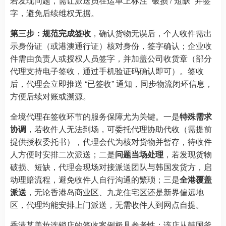
若发现问题，需让派送员在运单上标注 “破损 / 短缺” 并签
字，避免后续维权无据。
第三步：规范完成签收
，确认货物无误后，个人收件需出
示身份证（或港澳通行证）核对身份，签字确认；企业收
件需由负责人或授权人员签字，并加盖公司收货章（部分
代理支持电子签收，通过手机验证码确认即可）。签收
后，代理会立即推送 “已签收” 通知，同步物流闭环信息，
方便后续对账或溯源。
全境代理在签收环节的服务保障尤为关键。一是
特殊需求
协调
，若收件人无法到场，可委托代理协助代收（需提前
提供授权委托书），代理会代为核对货物并暂存，待收件
人方便时安排二次派送；二是
问题当场处理
，若发现货物
破损、短缺，代理会现场对接派送团队与韩国发货方，启
动理赔流程，避免收件人自行沟通的繁琐；三是
全港覆盖
派送
，无论香港岛商业区、九龙住宅区还是新界偏远地
区，代理均能安排上门派送，无需收件人到网点自提。
香港某美妆连锁店的签收案例极具参考性：该店从韩国釜