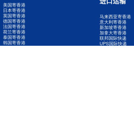
进口运输
美国寄香港
日本寄香港
英国寄香港
马来西亚寄香港
德国寄香港
意大利寄香港
法国寄香港
新加坡寄香港
荷兰寄香港
加拿大寄香港
泰国寄香港
联邦国际快递
韩国寄香港
UPS国际快递
进口运输案例
进口空运订舱
联系我们
全国客服电话
158 2040 2855
官方客服微信
wanyq5868
QQ在线联系
870691543