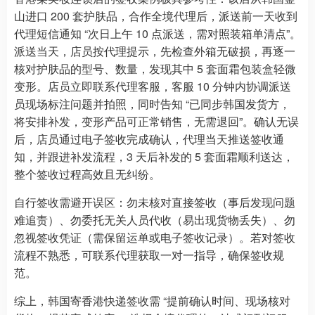
山进口 200 套护肤品，合作全境代理后，派送前一天收到
代理短信通知 “次日上午 10 点派送，需对照装箱单清点”。
派送当天，店员按代理提示，先检查外箱无破损，再逐一
核对护肤品的型号、数量，发现其中 5 套面霜包装盒轻微
变形。店员立即联系代理客服，客服 10 分钟内协调派送
员现场标注问题并拍照，同时告知 “已同步韩国发货方，
将安排补发，变形产品可正常销售，无需退回”。确认无误
后，店员通过电子签收完成确认，代理当天推送签收通
知，并跟进补发流程，3 天后补发的 5 套面霜顺利送达，
整个签收过程高效且无纠纷。
自行签收需避开误区：勿未核对直接签收（事后发现问题
难追责）、勿委托无关人员代收（易出现货物丢失）、勿
忽视签收凭证（需保留运单或电子签收记录）。若对签收
流程不熟悉，可联系代理获取一对一指导，确保签收规
范。
综上，韩国寄香港快递签收需 “提前确认时间、现场核对