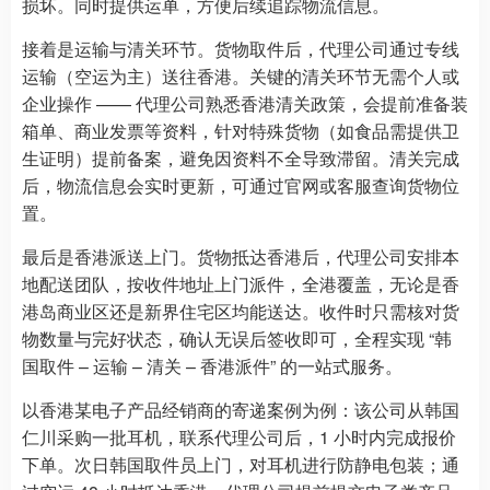
损坏。同时提供运单，方便后续追踪物流信息。
接着是运输与清关环节。货物取件后，代理公司通过专线
运输（空运为主）送往香港。关键的清关环节无需个人或
企业操作 —— 代理公司熟悉香港清关政策，会提前准备装
箱单、商业发票等资料，针对特殊货物（如食品需提供卫
生证明）提前备案，避免因资料不全导致滞留。清关完成
后，物流信息会实时更新，可通过官网或客服查询货物位
置。
最后是香港派送上门。货物抵达香港后，代理公司安排本
地配送团队，按收件地址上门派件，全港覆盖，无论是香
港岛商业区还是新界住宅区均能送达。收件时只需核对货
物数量与完好状态，确认无误后签收即可，全程实现 “韩
国取件 – 运输 – 清关 – 香港派件” 的一站式服务。
以香港某电子产品经销商的寄递案例为例：该公司从韩国
仁川采购一批耳机，联系代理公司后，1 小时内完成报价
下单。次日韩国取件员上门，对耳机进行防静电包装；通