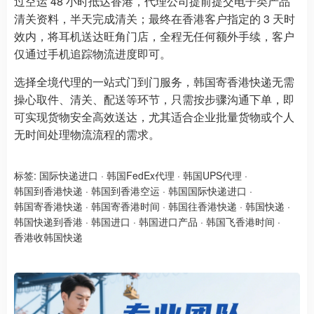
过空运 48 小时抵达香港，代理公司提前提交电子类产品
清关资料，半天完成清关；最终在香港客户指定的 3 天时
效内，将耳机送达旺角门店，全程无任何额外手续，客户
仅通过手机追踪物流进度即可。
选择全境代理的一站式门到门服务，韩国寄香港快递无需
操心取件、清关、配送等环节，只需按步骤沟通下单，即
可实现货物安全高效送达，尤其适合企业批量货物或个人
无时间处理物流流程的需求。
标签:
国际快递进口
·
韩国FedEx代理
·
韩国UPS代理
·
韩国到香港快递
·
韩国到香港空运
·
韩国国际快递进口
·
韩国寄香港快递
·
韩国寄香港时间
·
韩国往香港快递
·
韩国快递
·
韩国快递到香港
·
韩国进口
·
韩国进口产品
·
韩国飞香港时间
·
香港收韩国快递