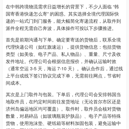
在中韩跨境物流需求日益增长的背景下，不少人面临 “韩
国寄香港快递怎么寄” 的困惑。其实选择全境代理国际快
递的一站式门到门服务，能大幅简化寄递流程，从取件到
派件全程无需自己奔波，具体操作可按以下步骤推进。
首先是前期沟通与下单。确定要寄送的货物后，联系全境
代理快递公司（如红旗速运），提供货物信息：包括货物
类型（如美妆、电子产品、私人物品）、重量、尺寸及收
发件地址。代理公司会根据信息报价，并确认运输时效
（通常空运 3-5 天，海运 7-10 天）。确认合作后，通过线
上平台或线下签订协议完成下单，无需前往网点，节省时
间成本。
其次是上门取件与包装。下单后，代理公司会安排韩国当
地取件员，在约定时间前往发货地址（无论首尔市区还是
济州岛偏远地区均可覆盖）。取件时，取件员会核对货物
数量，对易碎品（如玻璃瓶装护肤品）、电子产品等特殊
货物，使用泡沫垫、硬纸箱等材料加固包装，避免运输中