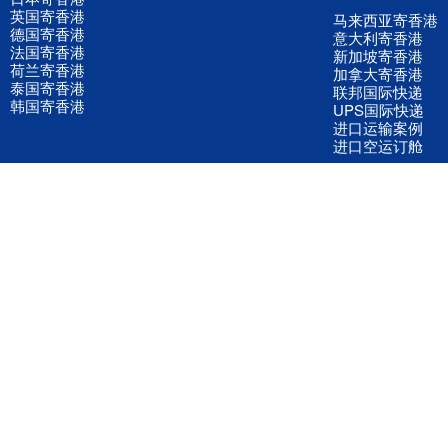
英国寄香港
马来西亚寄香港
德国寄香港
意大利寄香港
法国寄香港
新加坡寄香港
荷兰寄香港
加拿大寄香港
泰国寄香港
联邦国际快递
韩国寄香港
UPS国际快递
进口运输案例
进口空运订舱
联系我们
全国客服电话
158 2040 2855
官方客服微信
wanyq5868
QQ在线联系
870691543
公司地址
广东深圳市宝安区福永镇福中路福中工业园深和商务大厦5楼