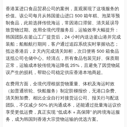
香港某进口食品贸易公司的案例，直观展现了这项服务的
价值。该公司每月从韩国釜山进口 500 箱年糕、泡菜等预
制食品，此前选择传统海运，常因港口滞留、清关延误导
致货物过期。改用全境代理服务后，运输效率大幅提升：
韩国团队在釜山工厂提货后，24 小时内送达釜山港并完成
装船；船舶航行期间，客户通过追踪系统实时掌握动态；
抵达香港后，2 天内完成清关卸柜，次日便将 500 箱食品
送抵公司仓储中心。经清点，所有食品包装完好、保质期
正常，运输成本较传统海运降低 25%，且避免了因货物延
误产生的损耗，帮助公司稳定供应香港本地商超。
在费用方面，全境代理根据货物重量、体积及海运时效
（如普通班轮、快船服务）制定阶梯报价，无港口杂费、
清关附加费。相比企业自行对接货运公司、报关行与配送
团队，不仅减少 50% 的沟通成本，还能通过批量海运议价
享受更低运费，真正实现 “低成本 + 高保障” 的跨境海运服
务，成为韩国到香港大宗货物运输的优选方案。