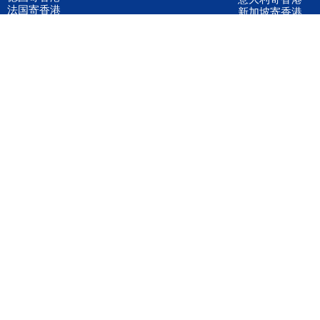
法国寄香港
新加坡寄香港
荷兰寄香港
加拿大寄香港
泰国寄香港
联邦国际快递
韩国寄香港
UPS国际快递
进口运输案例
进口空运订舱
联系我们
全国客服电话
158 2040 2855
官方客服微信
wanyq5868
QQ在线联系
870691543
公司地址
广东深圳市宝安区福永镇福中路福中工业园深和商务大厦5楼