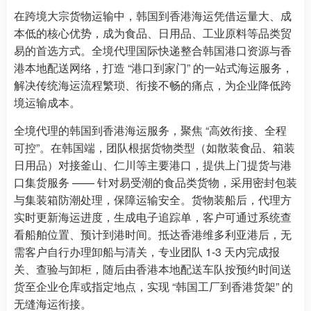
在跨境大宗货物运输中，韩国到香港海运凭借运量大、成
本低的核心优势，成为食品、日用品、工业原料等品类贸
易的首选方式。全境代理国际快递整合韩国港口资源与香
港本地配送网络，打造 “港口到家门” 的一站式海运服务，
解决传统海运流程繁琐、衔接不畅的痛点，为企业降低跨
境运输成本。
全境代理的韩国到香港海运服务，聚焦 “高效衔接、全程
可控”。在韩国端，团队根据货物类型（如散装食品、箱装
日用品）对接釜山、仁川等主要港口，提供上门提货与港
口集货服务 —— 针对易受潮的食品类货物，采用密封包装
与集装箱防潮处理，保障运输安全。货物装船后，代理方
实时更新海运进度，生成电子追踪单，客户可通过系统查
看船舶位置、预计到港时间。抵达香港维多利亚港后，无
需客户自行办理卸船与清关，专业团队 1-3 天内完成报
关、查验与卸柜，随后由香港本地配送车队按预约时间送
货至企业仓库或指定地点，实现 “韩国工厂到香港货架” 的
无缝海运衔接。