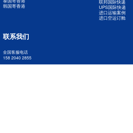
泰国寄香港
联邦国际快递
韩国寄香港
UPS国际快递
进口运输案例
进口空运订舱
联系我们
全国客服电话
158 2040 2855
官方客服微信
wanyq5868
QQ在线联系
870691543
公司地址
广东深圳市宝安区福永镇福中路福中工业园深和商务大厦5楼