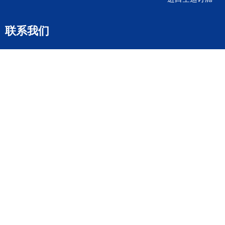
联系我们
全国客服电话
158 2040 2855
官方客服微信
wanyq5868
QQ在线联系
870691543
公司地址
广东深圳市宝安区福永镇福中路福中工业园深和商务大厦5楼