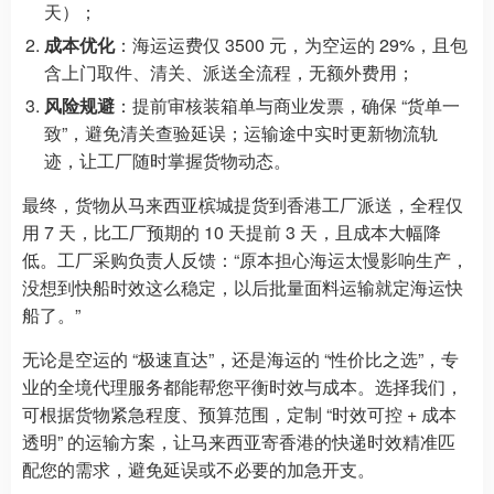
天）；
成本优化
：海运运费仅 3500 元，为空运的 29%，且包
含上门取件、清关、派送全流程，无额外费用；
风险规避
：提前审核装箱单与商业发票，确保 “货单一
致”，避免清关查验延误；运输途中实时更新物流轨
迹，让工厂随时掌握货物动态。
最终，货物从马来西亚槟城提货到香港工厂派送，全程仅
用 7 天，比工厂预期的 10 天提前 3 天，且成本大幅降
低。工厂采购负责人反馈：“原本担心海运太慢影响生产，
没想到快船时效这么稳定，以后批量面料运输就定海运快
船了。”
无论是空运的 “极速直达”，还是海运的 “性价比之选”，专
业的全境代理服务都能帮您平衡时效与成本。选择我们，
可根据货物紧急程度、预算范围，定制 “时效可控 + 成本
透明” 的运输方案，让马来西亚寄香港的快递时效精准匹
配您的需求，避免延误或不必要的加急开支。