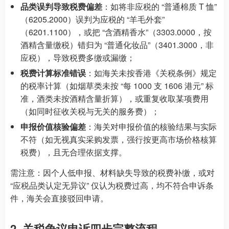
品类误判导致税费偏差
：如将非应税的 “普通棉质 T 恤”
（6205.2000）误判为应税的 “羊毛外套”
（6201.1100），或把 “含酒精香水”（3303.0000，按
酒精含量缴税）错归为 “普通化妆品”（3401.3000，非
应税），导致税费多缴或漏缴；
税费计算标准错误
：如海关未按香港《关税条例》规定
的税率计算（如烟草类未按 “每 1000 支 1606 港元” 标
准，酒类未按酒精含量折算），或重复收取某项费用
（如同时征收关税与无关的服务费）；
申报价值核验偏差
：海关对申报价值的核验结果与实际
不符（如无视真实采购发票，强行按更高市场价格核算
税费），且无合理依据支撑。
需注意：因个人低申报、材料缺失导致的税费补缴，或对
“应税品类认定无异议” 仅认为税费过高，均不符合申诉条
件，海关会直接驳回申请。
2. 关税争议申诉四步完整流程