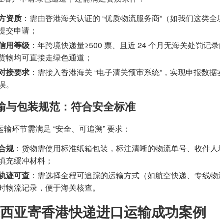
方资质
：需由香港海关认证的 “优质物流服务商”（如我们这类
提交申请；
信用等级
：年跨境快递量≥500 票、且近 24 个月无海关处罚
货物均可直接走绿色通道；
对接要求
：需接入香港海关 “电子清关预审系统”，实现申报数
误。
 运输与包装规范：符合安全标准
输环节需满足 “安全、可追溯” 要求：
合规
：货物需使用标准纸箱包装，标注清晰的物流单号、收件人地址（
填充缓冲材料；
轨迹可查
：需选择全程可追踪的运输方式（如航空快递、专线物
时物流记录，便于海关核查。
西亚寄香港快递进口运输成功案例