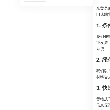
东莞某
门店缺
1. 
我们先
业发票（
系统。
2. 
我们以
材料合规
3. 
货物从
信息无