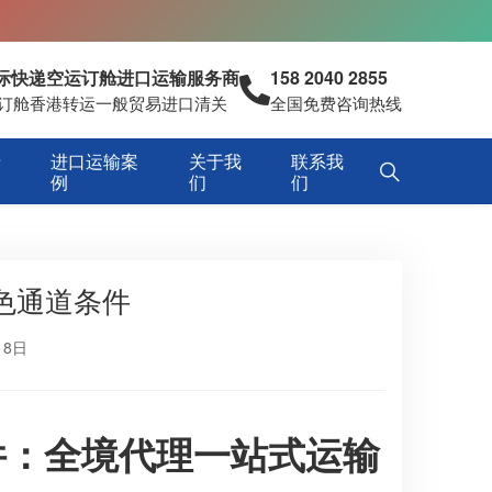
国际快递空运订舱进口运输服务商
158 2040 2855
空运订舱香港转运一般贸易进口清关
全国免费咨询热线
专
进口运输案
关于我
联系我
例
们
们
色通道条件
18日
件：全境代理一站式运输