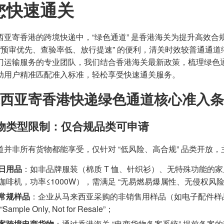
您快速通关
西亚寄香港的跨境快递中，“绿色通道” 是香港海关为提升高效
 “预审优先、查验率低、放行提速” 的便利，清关时效较普通通道
门运输服务的专业团队，我们结合香港海关最新政策，梳理绿色
助用户精准匹配准入标准，轻松享受快速通关服务。
西亚寄香港快递绿色通道核心准入条
 货物类型限制：仅合规品类可申请
道并非所有货物都能享受，仅针对 “低风险、高合规” 品类开放
日用品
：如非品牌服装（棉质 T 恤、针织衫）、无特殊功能的
咖啡机，功率≤1000W），需满足 “无易燃易爆属性、无侵权风险
常规样品
：企业从马来西亚采购的非销售用样品（如电子配件样品
Sample Only, Not for Resale”；
案跨境电商货物
：通过香港海关 “电商货物备案系统” 提前备