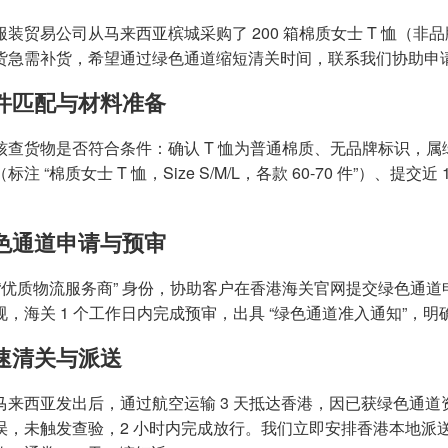
服装贸易公司从马来西亚槟城采购了 200 箱棉质女士 T 恤（
货急需补货，希望通过绿色通道缩短清关时间，联系我们协助申
条件匹配与材料准备
核查货物是否符合条件：确认 T 恤为普通棉质、无品牌标识，
标注 “棉质女士 T 恤，Size S/M/L，各款 60-70 件”）
绿色通道申请与预审
 “优质物流服务商” 身份，协助客户在香港海关官网提交绿色通
，海关 1 个工作日内完成预审，出具 “绿色通道准入通知”，明确
快速清关与派送
马来西亚发出后，通过航空运输 3 天抵达香港，因已获绿色通
误，未触发查验，2 小时内完成放行。我们立即安排香港本地派送，