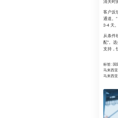
清关时效
客户反
通道。
3-4 天
从条件
配”。
支持，
标签:
国
马来西亚
马来西亚