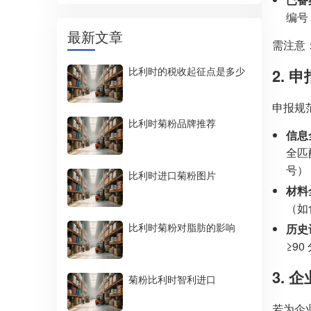
编号
最新文章
需注意
比利时的税收起征点是多少
2.
申报规
比利时菊粉品牌推荐
信息
全匹
号）
比利时进口菊粉图片
材料
（如
比利时菊粉对脂肪的影响
历史
≥9
3.
菊粉比利时智利进口
若为企