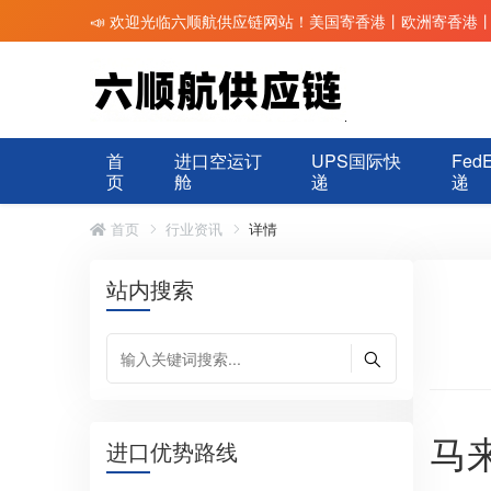
📣 欢迎光临六顺航供应链网站！美国寄香港丨欧洲寄香港
首
进口空运订
UPS国际快
Fed
页
舱
递
递
首页
行业资讯
详情
站内搜索
马
进口优势路线