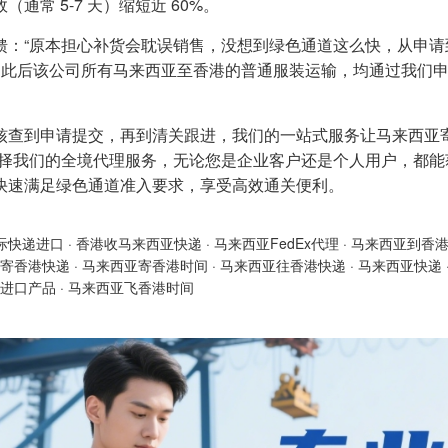
（通常 5-7 天）缩短近 60%。
馈：“原本担心补货会耽误销售，没想到绿色通道这么快，从申请到
” 此后该公司所有马来西亚至香港的普通服装运输，均通过我们申
。
核查到申请提交，再到清关跟进，我们的一站式服务让马来西亚寄
选择我们的全境代理服务，无论您是企业客户还是个人用户，都能获得 
快速满足绿色通道准入要求，享受高效通关便利。
际快递进口
·
香港收马来西亚快递
·
马来西亚FedEx代理
·
马来西亚到香
寄香港快递
·
马来西亚寄香港时间
·
马来西亚往香港快递
·
马来西亚快递
进口产品
·
马来西亚飞香港时间