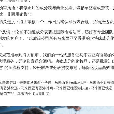
预审沟通：将修正后的成分表与商业发票、装箱单整理成套装，提前
途，非商用销售”；
清关进度：海关审核 1 个工作日后确认成分表合规，货物抵达香
户反馈：“之前不知道成分表要按国际命名法写，还好有专业团队指
利发给客户了。” 此后该公司所有马来西亚至香港的含特殊成分
%。
表规范指导到海关预审，我们的一站式服务让马来西亚寄香港的化
代理服务，无论您寄送含酒精、功效成分的化妆品，还是批量进口的美
进” 的全流程支持，轻松解决成分表提交难题，确保化妆品高效
际快递进口
·
香港收马来西亚快递
·
马来西亚FedEx代理
·
马来西亚到香
寄香港快递
·
马来西亚寄香港时间
·
马来西亚往香港快递
·
马来西亚快递
进口产品
·
马来西亚飞香港时间