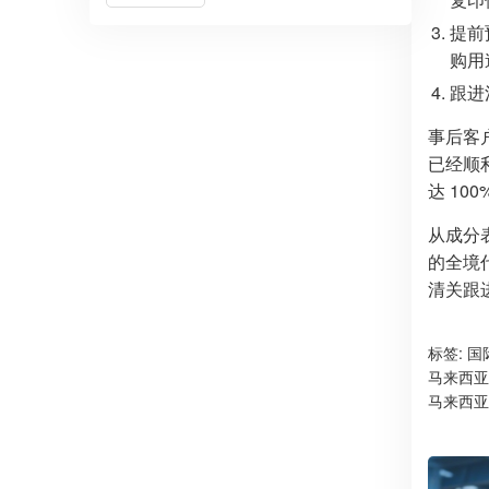
提前
购用
跟进
事后客
已经顺
达 100
从成分
的全境
清关跟
标签:
国
马来西亚
马来西亚