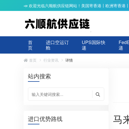
📣 欢迎光临六顺航供应链网站！美国寄香港丨欧洲寄香港
首
进口空运订
UPS国际快
Fed
页
舱
递
递
首页
行业资讯
详情
站内搜索
马
进口优势路线