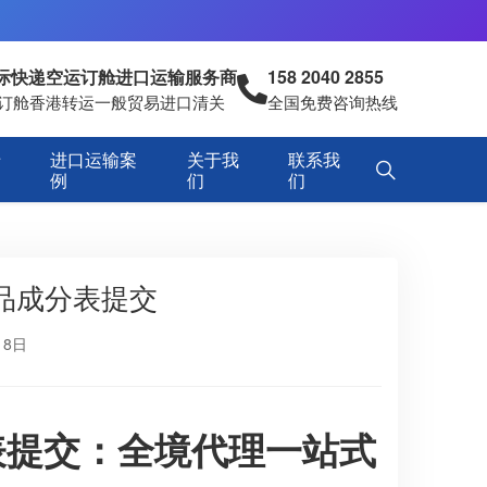
国际快递空运订舱进口运输服务商
158 2040 2855
空运订舱香港转运一般贸易进口清关
全国免费咨询热线
专
进口运输案
关于我
联系我
例
们
们
品成分表提交
18日
表提交：全境代理一站式