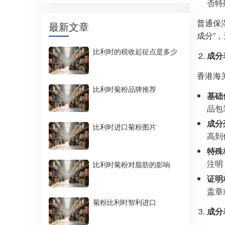
否特
普通保
最新文章
成分”
比利时的税收起征点是多少
成分
香港海
比利时菊粉品牌推荐
基础
品包
成分
比利时进口菊粉图片
高到
特殊
注明 
比利时菊粉对脂肪的影响
证明
盖章
菊粉比利时智利进口
成分