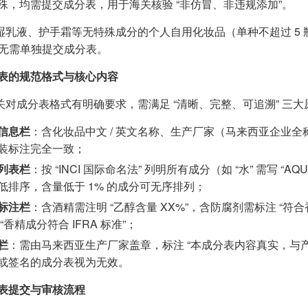
殊，均需提交成分表，用于海关核验 “非仿冒、非违规添加”。
湿乳液、护手霜等无特殊成分的个人自用化妆品（单种不超过 5 
，无需单独提交成分表。
表的规范格式与核心内容
关对成分表格式有明确要求，需满足 “清晰、完整、可追溯” 三
信息栏
：含化妆品中文 / 英文名称、生产厂家（马来西亚企业
装标注完全一致；
列表栏
：按 “INCI 国际命名法” 列明所有成分（如 “水” 需写 “AQU
低排序，含量低于 1% 的成分可无序排列；
标注栏
：含酒精需注明 “乙醇含量 XX%”，含防腐剂需标注 “符
“香精成分符合 IFRA 标准”；
栏
：需由马来西亚生产厂家盖章，标注 “本成分表内容真实，与
或签名的成分表视为无效。
表提交与审核流程