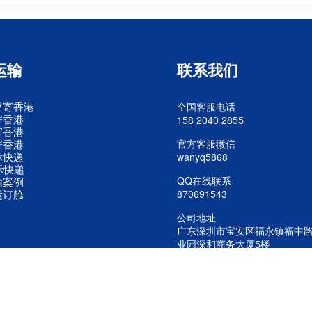
运输
联系我们
亚寄香港
全国客服电话
寄香港
158 2040 2855
寄香港
寄香港
官方客服微信
际快递
wanyq5868
际快递
QQ在线联系
输案例
运订舱
870691543
公司地址
广东深圳市宝安区福永镇福中
业园深和商务大厦5楼