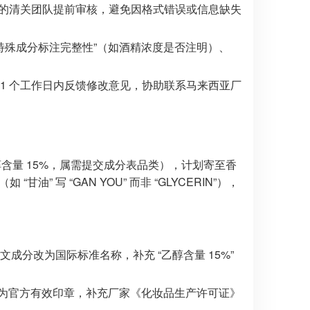
们的清关团队提前审核，避免因格式错误或信息缺失
、“特殊成分标注完整性”（如酒精浓度是否注明）、
1 个工作日内反馈修改意见，协助联系马来西亚厂
醇含量 15%，属需提交成分表品类），计划寄至香
油” 写 “GAN YOU” 而非 “GLYCERIN”），
中文成分改为国际标准名称，补充 “乙醇含量 15%”
印章为官方有效印章，补充厂家《化妆品生产许可证》