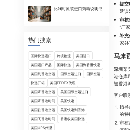
提交
比利时原装进口菊粉说明书
延误
审核
“厂
补充
热门搜索
家补
马来
国际快递进口
跨境物流
美国进口
美国进口产品
国际快递
美国到香港快递
深圳某
美国到香港空运
国际空运进口
国际空运
港仓库用
快递开箱
美国FEDEX代理
被香港
美国寄香港空运
美国国际空运进口
客户联
美国寄香港时间
美国快递
指导
美国往香港空运
美国快递到香港
的特
美国飞香港时间
香港收美国快递
审核
美国UPS代理
复印