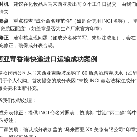
时机
：建议在化妆品从马来西亚发出前 3 个工作日提交，由我
清关；
要点
：重点核查 “成分命名规范性”（如是否使用 INCI 名称）
家资质匹配度”（如盖章是否为生产厂家官方印章）；
修正
：若审核发现问题（如成分名称简写、未标注浓度），会在 
充修正，确保成分表合规。
西亚寄香港快递进口运输成功案例
美妆代购公司从马来西亚吉隆坡采购了 80 瓶含酒精爽肤水（乙
于个人代购。首次提交的成分表因 “未按 INCI 命名法标注成分”（如 “甘
海关要求重新补充。
系我们协助处理：
成分表修正：提供 INCI 命名对照表，协助将 “甘油”“丙二醇” 等
殊标注；
厂家资质：确认成分表加盖的 “马来西亚 XX 美妆有限公司” 
件，增强可信度；