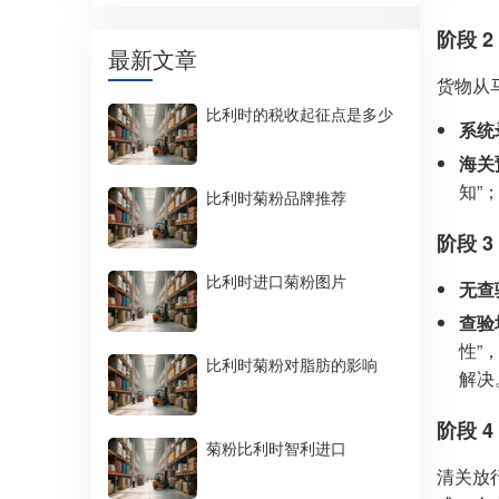
阶段 
最新文章
货物从
比利时的税收起征点是多少
系统
海关
知”
比利时菊粉品牌推荐
阶段 
比利时进口菊粉图片
无查
查验
性”
比利时菊粉对脂肪的影响
解决
阶段 
菊粉比利时智利进口
清关放