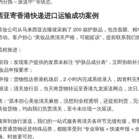
仓内分拣 – 派送中” 等状态。
西亚寄香港快递进口运输成功案例
美妆公司从马来西亚吉隆坡采购了 200 箱护肤品，包含面膜、精
活动。客户担心 “美妆品类清关严格，可能延误”，提前联系我们
流程推进：
阶段：发现客户提供的发票未标注 “护肤品成分表”，立即协助
妆品申报要求；
申报：货物抵达香港机场后，2 小时内完成系统录入，因资料完整
派送：清关放行后，当天将货物转运至香港九龙派送网点，次日上
馈：“原本担心美妆清关麻烦，没想到全程透明，还提前到货，完
美妆货物，均由我们负责清关，至今未出现一次延误。
预审到放行派送，我们的一站式服务将清关各环节无缝衔接，帮
送普通货物还是特殊品类，都能享受到 “专业审核 + 快速申报 +
畅、时效更可控。