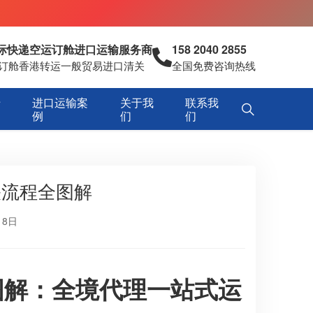
国际快递空运订舱进口运输服务商
158 2040 2855
空运订舱香港转运一般贸易进口清关
全国免费咨询热线
专
进口运输案
关于我
联系我
例
们
们
关流程全图解
18日
图解：全境代理一站式运