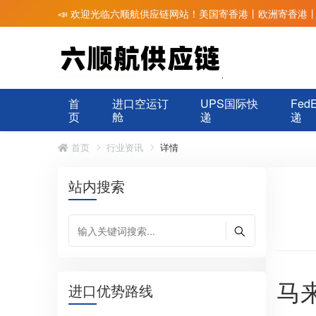
📣 欢迎光临六顺航供应链网站！美国寄香港丨欧洲寄香港
首
进口空运订
UPS国际快
Fed
页
舱
递
递
首页
行业资讯
详情
站内搜索
马
进口优势路线