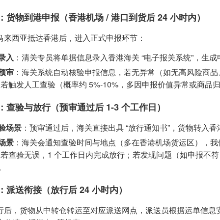
2：货物到港申报（香港机场 / 港口到货后 24 小时内）
马来西亚抵达香港后，进入正式申报环节：
录入
：清关专员将单据信息录入香港海关 “电子报关系统”，生
预审
：海关系统自动核验申报信息，若无异常（如无高风险商品、无
；若触发人工查验（概率约 5%-10%，多因申报价值异常或商
3：查验与放行（预审通过后 1-3 个工作日）
验场景
：预审通过后，海关直接出具 “放行通知书”，货物转入
场景
：海关会通知查验时间与地点（多在香港机场货运区），我们
，若查验无误，1 个工作日内完成放行；若发现问题（如申报不符）
。
4：派送衔接（放行后 24 小时内）
行后，货物从中转仓转运至对应派送网点，派送员根据运单信息安