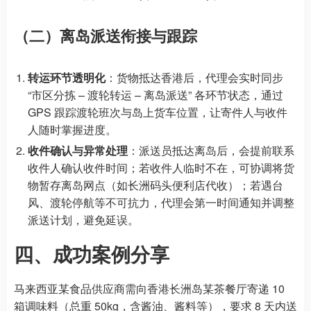
（二）离岛派送衔接与跟踪
转运环节透明化
：货物抵达香港后，代理会实时同步
“市区分拣 – 渡轮转运 – 离岛派送” 各环节状态，通过
GPS 跟踪渡轮班次与岛上货车位置，让寄件人与收件
人随时掌握进度。
收件确认与异常处理
：派送员抵达离岛后，会提前联系
收件人确认收件时间；若收件人临时不在，可协调将货
物暂存离岛网点（如长洲码头便利店代收）；若遇台
风、渡轮停航等不可抗力，代理会第一时间通知并调整
派送计划，避免延误。
四、成功案例分享
马来西亚某食品供应商需向香港长洲岛某茶餐厅寄递 10
箱调味料（总重 50kg，含酱油、酱料等），要求 8 天内送