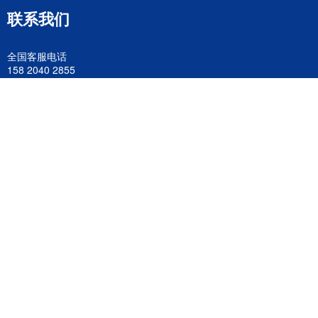
联系我们
全国客服电话
158 2040 2855
官方客服微信
wanyq5868
QQ在线联系
870691543
公司地址
广东深圳市宝安区福永镇福中路福中工业园深和商务大厦5楼