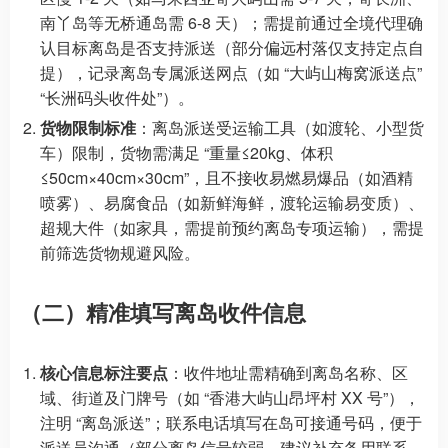
南丫岛等无桥通岛需 6-8 天）；需提前通过全境代理确
认目标离岛是否支持派送（部分偏远村落仅支持定点自
提），记录离岛专属派送网点（如 “大屿山梅窝派送点”
“长洲码头收件处”）。
货物限制标准
：离岛派送受运输工具（如渡轮、小型货
车）限制，货物需满足 “重量≤20kg、体积
≤50cm×40cm×30cm”，且不接收易燃易爆品（如酒精
喷雾）、易腐食品（如新鲜海鲜，渡轮运输易变质）、
超规大件（如家具，需提前预约离岛专项运输），需提
前筛选货物规避风险。
（二）精准填写离岛收件信息
核心信息标注要点
：收件地址需精确到离岛名称、区
域、街道及门牌号（如 “香港大屿山昂坪村 XX 号”），
注明 “离岛派送”；联系电话填写在岛可接通号码，便于
派送员沟通（部分离岛信号较弱，建议补充备用联系