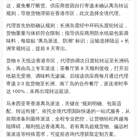
达，避免餐厅断货。供应商曾因自行寄递未确认离岛转运
规则，导致货物滞留在香港市区，此次选择全境代理。
代理首先协助确认规则：长洲岛需经中环码头渡轮转运，
货物重量与体积符合限制；指导供应商用防水纸箱包装调
味料，每箱贴 “离岛派送、防潮” 标识；运输选择陆运 + 长
洲常规转运，提前 8 天寄出。
货物 6 天抵达香港市区，代理协调次日渡轮转运至长洲码
头，再由岛上专车派送；茶餐厅第 8 天顺利签收，打开后
纸箱无受潮、调味料无渗漏。后续该供应商每月通过代理
寄递 2-3 批货物至长洲、南丫岛的合作餐厅，派送准时率
达 100%，未再出现转运延误。
马来西亚寄香港离岛派送，关键在 “规则明确、包装适
配、转运衔接”。依托全境代理国际快递的一站式服务，从
前期准备到最终派送，全程专业把控，让货物轻松跨越海
陆障碍，顺利抵达香港离岛。若有离岛超规货物、偏远村
落派送等特殊需求，可提前咨询代理获取定制方案。