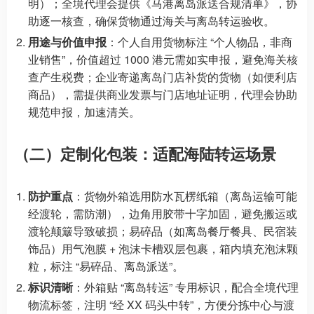
明）；全境代理会提供《马港离岛派送合规清单》，协
助逐一核查，确保货物通过海关与离岛转运验收。
用途与价值申报
：个人自用货物标注 “个人物品，非商
业销售”，价值超过 1000 港元需如实申报，避免海关核
查产生税费；企业寄递离岛门店补货的货物（如便利店
商品），需提供商业发票与门店地址证明，代理会协助
规范申报，加速清关。
（二）定制化包装：适配海陆转运场景
防护重点
：货物外箱选用防水瓦楞纸箱（离岛运输可能
经渡轮，需防潮），边角用胶带十字加固，避免搬运或
渡轮颠簸导致破损；易碎品（如离岛餐厅餐具、民宿装
饰品）用气泡膜 + 泡沫卡槽双层包裹，箱内填充泡沫颗
粒，标注 “易碎品、离岛派送”。
标识清晰
：外箱贴 “离岛转运” 专用标识，配合全境代理
物流标签，注明 “经 XX 码头中转”，方便分拣中心与渡