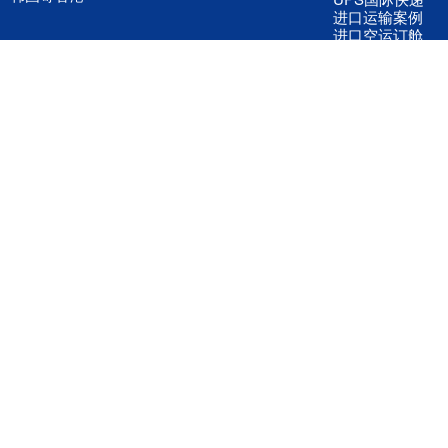
进口运输案例
进口空运订舱
联系我们
全国客服电话
158 2040 2855
官方客服微信
wanyq5868
QQ在线联系
870691543
公司地址
广东深圳市宝安区福永镇福中路福中工业园深和商务大厦5楼