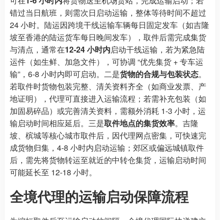
可在
1-6 小时内
将货物送至机场货站，完成运输启动；若
错过当日航班，则需次日启动运输，整体等待时间不超过
24 小时。陆运因跨境干线运输车辆每日固定发车（如吉隆
坡至香港的陆运货车每日晚间发车），取件后需完成集货
与清点，通常在
12-24 小时内
启动干线运输，若为紧急陆
运件（如生鲜、加急文件），可协调 “优先集货 + 专车运
输”，6-8 小时内即可启动。二是
货物的合规与包装状态
。
若取件时货物包装完整、清关资料齐全（如商业发票、产
地证明），代理可直接进入运输流程；若需补充包装（如
加固易碎品）或完善清关资料，需额外消耗 1-3 小时，运
输启动时间相应延后。三是
取件地点的集货效率
。吉隆
坡、槟城等核心城市取件后，因代理网点密集，可快速完
成货物归集，4-8 小时内启动运输；郊区或偏远城镇取件
后，需先将货物转运至就近的中转仓集货，运输启动时间
可能延长至 12-18 小时。
全境代理的运输启动保障流程