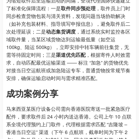
为缩短取件后至运输启动的间隔，全境代理国际快递建立
了标准化保障流程：一是
取件同步预处理
，取件员上门时
同步检查货物包装与清关资料，发现问题当场协助解决
（如补充包装材料、指导填写申报信息），避免取件后二
次处理延误；二是
动态集货调度
，通过系统实时监控各区
域取件量，当某区域货物达到运输最低量（如空运
100kg、陆运 500kg），立即安排中转车辆前往集货，无
需等待固定时间；三是
渠道优先匹配
，根据寄件人时效需
求，自动匹配最优运输渠道 —— 标注 “加急” 的货物优先
对接当日空运航班或加急陆运专车，普通货物按常规节奏
安排，确保运输启动时间与需求精准匹配。
成功案例分享
马来西亚某医疗设备公司需向香港医院寄送一批紧急医疗
配件，要求取件后 24 小时内送达香港。公司上午 10 点联
系全境代理预约上门取件，代理根据需求匹配 “吉隆坡 –
香港当日空运” 渠道（下午 6 点航班，截单时间为下午 2