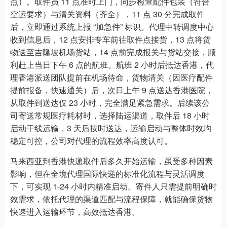
点）。取件员 11 点准时上门，同步检查配件包装（符合
空运要求）与清关资料（齐全），11 点 30 分完成取件
后，立即通过系统上报 “加急件” 标识。代理中转调度中心
收到信息后，12 点安排专车前往取件点接货，13 点将货
物送至吉隆坡机场货站，14 点前完成报关与货站交接，顺
利赶上当日下午 6 点的航班。航班 2 小时后抵达香港，代
理香港派送团队提前在机场待命，货物清关（因医疗配件
提前报备，快速通关）后，次日上午 9 点送达香港医院，
从取件到送达仅 23 小时，完全满足紧急需求。后续该公
司寄送常规医疗耗材时，选择陆运渠道，取件后 18 小时
启动干线运输，3 天后按时送达，运输启动与整体时效均
稳定可控，公司对代理的流程效率高度认可。
马来西亚到香港快递取件后多久开始运输，虽受多种因素
影响，但在全境代理国际快递的标准化流程与灵活调度
下，可实现 1-24 小时内精准启动。寄件人只需提前明确时
效需求，依托代理的渠道匹配与流程保障，就能确保货物
快速进入运输环节，高效抵达香港。