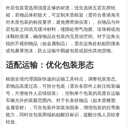
外层包装需选用强度足够的材质，优先选择五层瓦楞纸
箱，若物品体积较大，可定制木质框架（需符合香港海关
对木质包装的检疫要求，避免携带病虫害）。在物品与外
层包装之间填充缓冲材料，缝隙处用气泡膜、珍珠棉或泡
沫颗粒填满，确保物品在包装内无晃动空间。对于边角尖
锐的不规则物品（如金属制品），需在边角处粘贴防撞条
或包裹厚泡沫，防止运输中戳破包装或损伤其他货物。
适配运输：优化包装形态
根据全境代理国际快递的运输工具特点，调整包装形态。
若物品高度过高，可拆分包装（需在各部件上标注组装编
号，方便收件人后续组装），控制单个包装的高度在运输
车辆允许的装载范围内。对于长条状物品（如木质雕塑、
金属管材），可在包装外加装加固条，增强包装的抗弯曲
能力，同时在包装两端粘贴醒目标识，提醒分拣人员轻拿
轻放。