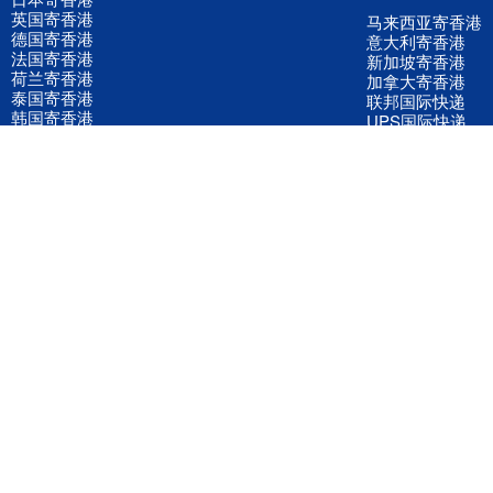
英国寄香港
马来西亚寄香港
德国寄香港
意大利寄香港
法国寄香港
新加坡寄香港
荷兰寄香港
加拿大寄香港
泰国寄香港
联邦国际快递
韩国寄香港
UPS国际快递
进口运输案例
进口空运订舱
联系我们
全国客服电话
158 2040 2855
官方客服微信
wanyq5868
QQ在线联系
870691543
公司地址
广东深圳市宝安区福永镇福中路福中工业园深和商务大厦5楼