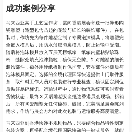
成功案例分享
马来西亚某手工艺品作坊，需向香港展会寄送一批异形陶
瓷雕塑（造型包含凸起的花纹与细长的装饰部件）。在包
装时，作坊先为每件雕塑定制了专属泡沫模具，将雕塑完
全嵌入模具后，用防水薄膜包裹模具，防止运输中受潮。
随后将泡沫模具放入五层瓦楞纸箱，纸箱内壁粘贴珍珠
棉，缝隙处填充泡沫颗粒，确保无空隙。针对雕塑的细长
装饰部件，额外用硬纸板制作保护套，套在部件外侧后与
泡沫模具固定。选择的全境代理国际快递提供上门取件服
务，取件时工作人员对包装进行专业检查，确认固定到位
后贴好易碎标识。运输过程中，通过物流系统可实时查看
货物状态，最终 3 天后雕塑安全抵达香港展会现场。拆箱
后，所有陶瓷雕塑无任何磕碰、破损，完美满足展会陈列
需求，作坊与展会方均对此次包装与运输服务高度满意。
马来西亚到香港快递不规则物品，只要结合物品特性制定
包装方案，再搭配全境代理国际快递的一站式服务，就能