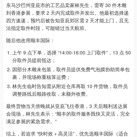
东马沙巴州亚庇市的工艺品卖家林先生，需寄 30 件木雕
到香港参展，要求 2 天内完成取件并发出。他最初选择递
四方速递，预约后被告知亚庇郊区需 2 天才能上门，且无
法指定取件时段，可能错过当天航班。
随后他改用顺丰国际：
上午 9 点下单，选择 “14:00-16:00 上门取件”，13 点 50
分取件员提前抵达；
因部分木雕未包装，取件员提供免费气泡膜协助简单包
裹，并现场称重核算运费；
林先生临时告知需从附近仓库再取 10 件货物，取件员
调整路线后顺路收取，未额外收费。
最终货物当天傍晚就从亚庇飞往香港，3 天后顺利送达展
会现场，林先生表示：“顺丰的取件服务既快又灵活，完全
满足参展的紧急需求。”
综上，若追求 “快时效 + 高灵活”，优先选顺丰国际（适合