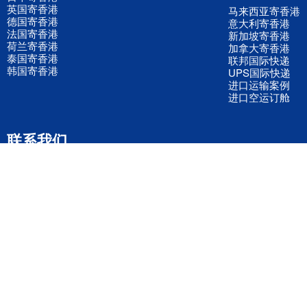
英国寄香港
马来西亚寄香港
德国寄香港
意大利寄香港
法国寄香港
新加坡寄香港
荷兰寄香港
加拿大寄香港
泰国寄香港
联邦国际快递
韩国寄香港
UPS国际快递
进口运输案例
进口空运订舱
联系我们
全国客服电话
158 2040 2855
官方客服微信
wanyq5868
QQ在线联系
870691543
公司地址
广东深圳市宝安区福永镇福中路福中工业园深和商务大厦5楼