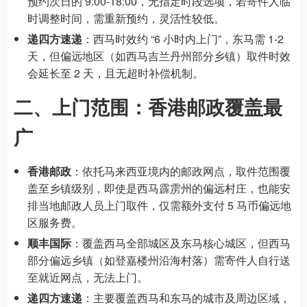
预约次日的 9:00-18:00，无指定时段选项，若寄件人临
时调整时间，需重新预约，灵活性较低。
递四方速递
：西马时效约 “6 小时内上门”，东马需 1-2
天，但偏远地区（如西马吉兰丹州部分乡镇）取件时效
会延长至 2 天，且无超时补偿机制。
二、上门范围：香港邮政覆盖最
广
香港邮政
：依托马来西亚境内的邮政网点，取件范围覆
盖至乡镇级别，即使是西马霹雳州的偏远村庄，也能安
排当地邮政人员上门取件，仅需额外支付 5 马币偏远地
区服务费。
顺丰国际
：覆盖西马全部城区及东马核心城区，但西马
部分偏远乡镇（如登嘉楼州沿海村落）需寄件人自行送
至就近网点，无法上门。
递四方速递
：主要覆盖西马和东马的城市及周边区域，