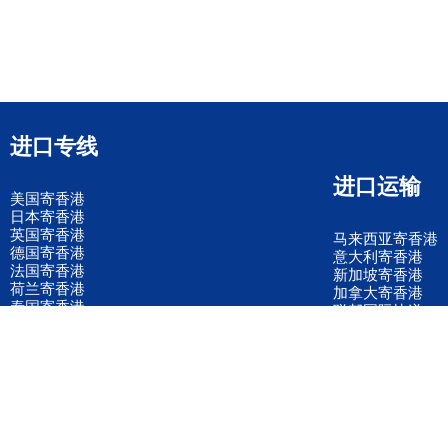
进口专线
进口运输
美国寄香港
日本寄香港
英国寄香港
马来西亚寄香港
德国寄香港
意大利寄香港
法国寄香港
新加坡寄香港
荷兰寄香港
加拿大寄香港
泰国寄香港
联邦国际快递
韩国寄香港
UPS国际快递
进口运输案例
进口空运订舱
联系我们