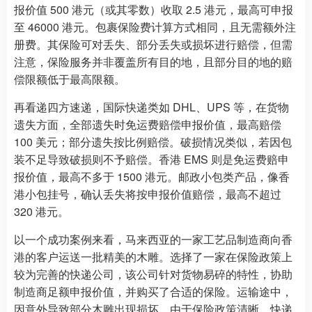
报价值 500 港元（或其零数）收取 2.5 港元，最高可申报
至 46000 港元。包裹保险费计算方式相同，且无需额外注
册费。其保险可对丢失、部分丢失或损坏进行赔偿，但需
注意，保险服务并非覆盖所有目的地，且部分目的地的赔
偿限额低于最高限额。
再看递四方速递，国际快递类如 DHL、UPS 等，在货物
遗失方面，全部遗失时免运费赔偿申报价值，最高赔偿
100 美元；部分遗失按比例赔偿。破损情况类似，若因包
装不足导致破损则不予赔偿。香港 EMS 则是免运费赔申
报价值，最高不多于 1500 港元。邮政小包类产品，像香
港小包挂号，确认丢失将按申报价值赔偿，最高不超过
320 港元。
以一个成功案例来看，马来西亚的一家工艺品制造商向香
港的客户运送一批精美的木雕。选择了一家在保险政策上
较为完善的快递公司，该公司针对货物易碎的特性，协助
制造商足额申报价值，并购买了合适的保险。运输途中，
因意外导致部分木雕出现损坏。由于保险政策清晰，快递