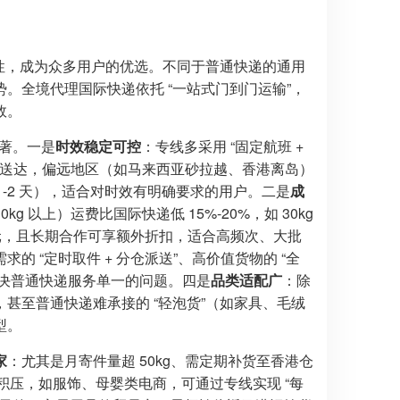
配性，成为众多用户的优选。不同于普通快递的通用
。全境代理国际快递依托 “一站式门到门运输”，
效。
著。一是
时效稳定可控
：专线多采用 “固定航班 +
3 天可送达，偏远地区（如马来西亚砂拉越、香港离岛）
1-2 天），适合对时效有明确要求的用户。二是
成
以上）运费比国际快递低 15%-20%，如 30kg
1300 元，且长期合作可享额外折扣，适合高频次、大批
 “定时取件 + 分仓派送”、高价值货物的 “全
，解决普通快递服务单一的问题。四是
品类适配广
：除
甚至普通快递难承接的 “轻泡货”（如家具、毛绒
型。
家
：尤其是月寄件量超 50kg、需定期补货至香港仓
或积压，如服饰、母婴类电商，可通过专线实现 “每