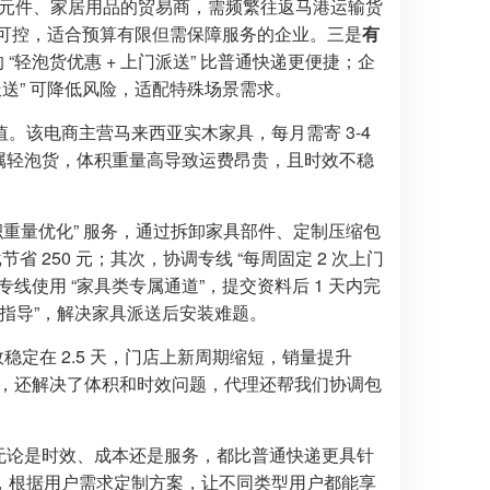
元件、家居用品的贸易商，需频繁往返马港运输货
成本可控，适合预算有限但需保障服务的企业。三是
有
轻泡货优惠 + 上门派送” 比普通快递更便捷；企
派送” 可降低风险，适配特殊场景需求。
。该电商主营马来西亚实木家具，每月需寄 3-4
家具属轻泡货，体积重量高导致运费昂贵，且时效不稳
体积重量优化” 服务，通过拆卸家具部件、定制压缩包
批节省 250 元；其次，协调专线 “每周固定 2 次上门
使用 “家具类专属通道”，提交资料后 1 天内完
装指导”，解决家具派送后安装难题。
时效稳定在 2.5 天，门店上新周期缩短，销量提升
钱，还解决了体积和时效问题，代理还帮我们协调包
，无论是时效、成本还是服务，都比普通快递更具针
，根据用户需求定制方案，让不同类型用户都能享