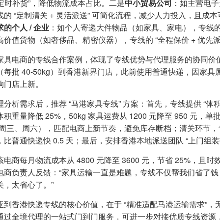
 次定时补货”，降低物流成本占比。二是
中小贸易公司
：如主营电子
线的 “定制清关 + 灵活派送” 可简化流程，减少人力投入，且
的个人 / 企业
：如个人寄递大件物品（如家具、家电），专线的 “
高价值货物（如奢侈品、精密仪器），专线的 “全程保价 + 优先
家具电商的专线合作案例，体现了专线优势与代理服务的协同价值
（每批 40-50kg）到香港新界门店，此前使用普通快递，因
响门店上新。
理分析需求后，推荐 “马港家具专线” 方案：首先，专线提供 “
积重量降低 25%，50kg 家具运费从 1200 元降至 950 元，单
（周三、周六），匹配电商上新节奏，避免库存断档；清关环节，专线
，比普通快递快 0.5 天；最后，安排香港本地派送团队 “上门组
电商每月物流成本从 4800 元降至 3600 元，节省 25%，且
。电商负责人反馈：“家具运输一直是难题，专线不仅帮我们省了
关，太省心了。”
亚到香港快递专线的核心价值，在于 “精准适配马港运输需求”
通过全境代理的一站式门到门服务，可进一步对接优质专线资源