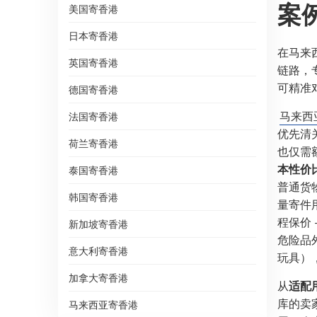
案
美国寄香港
日本寄香港
在马来
英国寄香港
链路，
可精准
德国寄香港
马来西
法国寄香港
优先清
荷兰寄香港
也仅需
本性价
泰国寄香港
普通货物
韩国寄香港
量寄件
程保价
新加坡寄香港
危险品
意大利寄香港
玩具）
加拿大寄香港
从
适配
库的卖
马来西亚寄香港