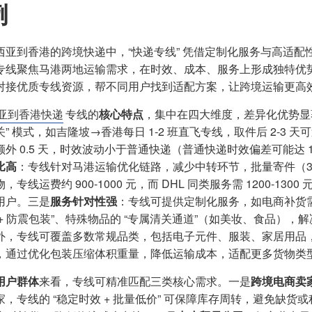
例
西亚到香港的跨境快递中，“快递专线” 凭借定制化服务与高适
专线聚焦马港两地运输需求，在时效、成本、服务上形成独特优势
对接优质专线资源，帮不同用户找到适配方案，让跨境运输更高
亚到香港快递
专线的
核心特点
，集中在四大维度，差异化优势显
关” 模式，如吉隆坡→香港每日 1-2 班直飞专线，取件后 2-
额外 0.5 天，时效波动小于普通快递（普通快递时效偏差可能达 
比高
：专线针对马港运输优化链路，减少中转环节，批量寄件（30kg 
，专线运费约 900-1000 元，而 DHL 同类服务需 1200-
用户。三是
服务针对性强
：专线可提供定制化服务，如电商补货需求的
 + 防震包装”、特殊物品的 “专属清关通道”（如美妆、食品）
外，专线可覆盖多数常规品类，包括电子元件、服装、家居用品，
，通过优化包装压缩体积重量，降低运输成本，适配更多货物类
用户群体
来看，专线可精准匹配三类核心需求。一是
跨境电商卖
家，专线的 “稳定时效 + 批量低价” 可保障库存周转，避免缺货