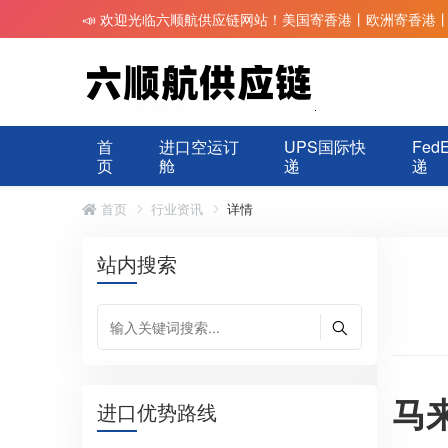
📣 欢迎光临六顺航供应链网站！美国寄香港丨欧洲寄香港
首
进口空运订
UPS国际快
Fed
页
舱
递
递
首页
行业资讯
详情
站内搜索
马
进口优势路线