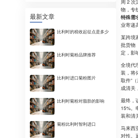
周 2
物，专
最新文章
特殊需求
业寄递
比利时的税收起征点是多少
某跨境
批货物
定，影
比利时菊粉品牌推荐
全境代
装，将体
比利时进口菊粉图片
取件”
成清关
最终，该
比利时菊粉对脂肪的影响
15%
装和清
菊粉比利时智利进口
马来西
对性。