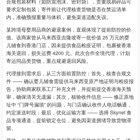
合规包装材料（如防震泡沫、密封袋），贵重或易碎品可
要求定制包装；寄件前让代理核查货物是否在禁运清单
内，准确预报重量与体积，避免渠道适配失误。
某跨境母婴用品商的避退案例，直观体现了提前防控的价
值。该商家曾从马来西亚吉隆坡寄一批价值 25 万元的婴
儿辅食到香港门店，因未提供食品检疫证明，包裹被香港
海关退回，损失运费 4200 元。此次合作全境代理，计划
寄运同品类货物，重点规避退回风险。
代理接到需求后，从三方面前置防控：首先，核查合规文
件 —— 确认婴儿辅食需提供马来西亚原产地证明与检疫报
告，协助商家联系工厂补充文件，并提前提交香港海关预
审，确保清关无遗漏；其次，核验收件信息 —— 修正原地
址中 “门牌号漏填” 的问题，与门店确认收件人电话畅通，
约定派送时段；最后，优化运输方案 —— 选择 Skynet 食
品专项通道，提前锁定仓位，避免因渠道拥堵导致货物滞
留。