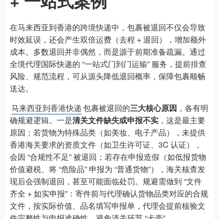
+ 一站式案例
在马来西亚到香港的跨境快递中，包裹被退回不仅会导致
时效延误，还会产生双倍运费（去程 + 退回），增加额外
成本。多数退回并非偶然，而是源于前期准备疏漏。通过
全境代理国际快递的 “一站式门到门运输” 服务，提前排查
风险、规范流程，可从源头降低退回概率，保障包裹顺畅
送达。
马来西亚到香港快递
包裹被退回的
三大核心原因
，各有明
确规避逻辑。一是
清关文件缺失或申报不实
，这是最主要
原因：若货物为特殊品类（如美妆、电子产品），未提供
香港海关要求的资质文件（如卫生许可证、3C 认证），
会因 “合规性不足” 被退回；若存在申报造假（如低报货物
价值避税、将 “危险品” 申报为 “普通货物”），海关核查发
现后会强制退回，甚至可能面临处罚。规避需做到 “文件
齐全 + 如实申报”：寄件前与代理确认货物品类对应的合规
文件，按实际价值、品名填写申报单，代理会提前核验文
件完整性与申报准确性，避免清关环节 “卡壳”。