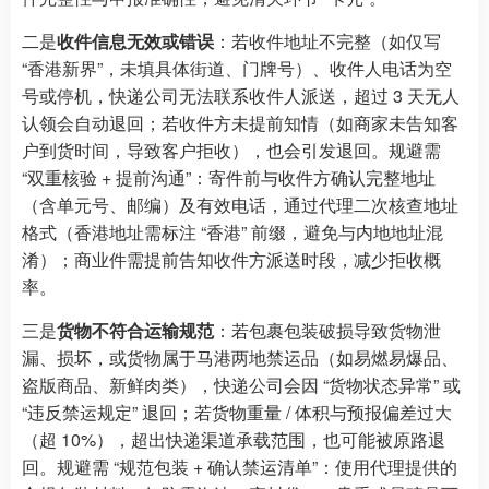
二是
收件信息无效或错误
：若收件地址不完整（如仅写
“香港新界”，未填具体街道、门牌号）、收件人电话为空
号或停机，快递公司无法联系收件人派送，超过 3 天无人
认领会自动退回；若收件方未提前知情（如商家未告知客
户到货时间，导致客户拒收），也会引发退回。规避需
“双重核验 + 提前沟通”：寄件前与收件方确认完整地址
（含单元号、邮编）及有效电话，通过代理二次核查地址
格式（香港地址需标注 “香港” 前缀，避免与内地地址混
淆）；商业件需提前告知收件方派送时段，减少拒收概
率。
三是
货物不符合运输规范
：若包裹包装破损导致货物泄
漏、损坏，或货物属于马港两地禁运品（如易燃易爆品、
盗版商品、新鲜肉类），快递公司会因 “货物状态异常” 或
“违反禁运规定” 退回；若货物重量 / 体积与预报偏差过大
（超 10%），超出快递渠道承载范围，也可能被原路退
回。规避需 “规范包装 + 确认禁运清单”：使用代理提供的