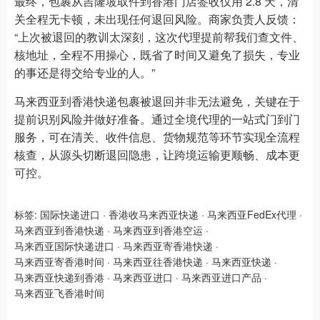
最终，包裹从吉隆坡取件到香港门店签收仅用 2.8 天，清
关全程无卡顿，未出现任何退回风险。商家负责人反馈：
“上次被退回的教训太深刻，这次代理提前帮我们查文件、
核地址，全程不用操心，既省了时间又避免了损失，专业
的事还是得交给专业的人。”
马来西亚到香港快递包裹被退回并非无法避免，关键在于
提前识别风险并做好准备。通过全境代理的一站式门到门
服务，可在清关、收件信息、货物规范等环节实现全流程
核查，从源头切断退回隐患，让跨境运输更顺畅、成本更
可控。
标签:
国际快递进口
·
香港收马来西亚快递
·
马来西亚FedEx代理
·
马来西亚到香港快递
·
马来西亚到香港空运
·
马来西亚国际快递进口
·
马来西亚寄香港快递
·
马来西亚寄香港时间
·
马来西亚往香港快递
·
马来西亚快递
·
马来西亚快递到香港
·
马来西亚进口
·
马来西亚进口产品
·
马来西亚飞香港时间