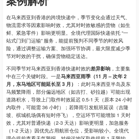
案例解析
在马来西亚到香港的跨境快递中，季节变化会通过天气、
物流需求等因素影响时效，尤其对时效敏感的货物（如生
鲜、紧急零件）影响更明显。全境代理国际快递依托 “一
站式门到门运输” 服务，能提前预判不同季节的时效风
险，通过调整运输方案、加强环节协调，最大限度减少季
节对时效的干扰，确保货物稳定送达。
不同季节对马来西亚到香港快递时效的
差异影响
，主要集
中在三个关键时段。一是
马来西亚雨季（11 月 – 次年 2
月，东马地区可能延长至 3 月）
：此时马来西亚半岛及东
马频繁降雨，部分偏远地区（如吉打、砂拉越）可能出现
道路积水，导致上门取件时效延迟 0.5-1 天（原本 24 小时
内取件，可能需 36 小时）；若降雨引发航班延误（吉隆
坡、槟城机场偶有短时停飞），空运环节可能增加 1 天时
效，尤其对普通快递（2-3 天达）影响更明显，加急服务
（1-2 天达）因优先占用航班仓位，受影响较小。全境代
理会提前查看天气预报，对偏远地区取件提前 1 天预约，