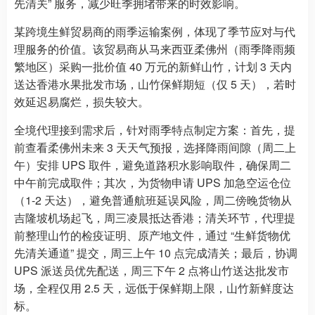
先清关” 服务，减少旺季拥堵带来的时效影响。
某跨境生鲜贸易商的雨季运输案例，体现了季节应对与代
理服务的价值。该贸易商从马来西亚柔佛州（雨季降雨频
繁地区）采购一批价值 40 万元的新鲜山竹，计划 3 天内
送达香港水果批发市场，山竹保鲜期短（仅 5 天），若时
效延迟易腐烂，损失较大。
全境代理接到需求后，针对雨季特点制定方案：首先，提
前查看柔佛州未来 3 天天气预报，选择降雨间隙（周二上
午）安排 UPS 取件，避免道路积水影响取件，确保周二
中午前完成取件；其次，为货物申请 UPS 加急空运仓位
（1-2 天达），避免普通航班延误风险，周二傍晚货物从
吉隆坡机场起飞，周三凌晨抵达香港；清关环节，代理提
前整理山竹的检疫证明、原产地文件，通过 “生鲜货物优
先清关通道” 提交，周三上午 10 点完成清关；最后，协调
UPS 派送员优先配送，周三下午 2 点将山竹送达批发市
场，全程仅用 2.5 天，远低于保鲜期上限，山竹新鲜度达
标。