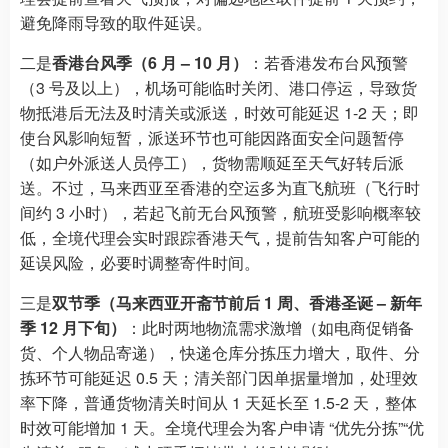
避免降雨导致的取件延误。
二是
香港台风季（6 月 – 10 月）
：若香港发布台风预警
（3 号及以上），机场可能临时关闭、港口停运，导致货
物抵港后无法及时清关或派送，时效可能延迟 1-2 天；即
使台风影响短暂，派送环节也可能因路面安全问题暂停
（如户外派送人员停工），货物需顺延至天气好转后派
送。不过，马来西亚至香港的空运多为直飞航班（飞行时
间约 3 小时），若起飞前无台风预警，航班受影响概率较
低，全境代理会实时跟踪香港天气，提前告知客户可能的
延误风险，必要时调整寄件时间。
三是
双节季（马来西亚开斋节前后 1 周、香港圣诞 – 新年
季 12 月下旬）
：此时两地物流需求激增（如电商促销备
货、个人物品寄递），快递仓库分拣压力增大，取件、分
拣环节可能延迟 0.5 天；清关部门因单据量增加，处理效
率下降，普通货物清关时间从 1 天延长至 1.5-2 天，整体
时效可能增加 1 天。全境代理会为客户申请 “优先分拣”“优