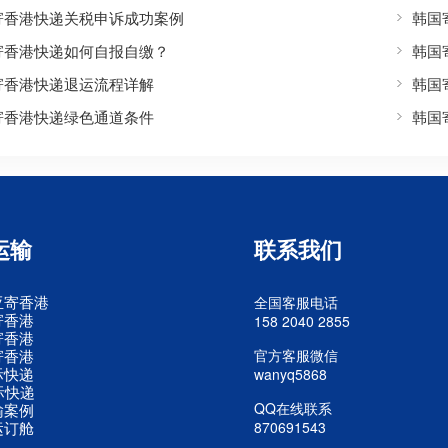
寄香港快递关税申诉成功案例
韩国
寄香港快递如何自报自缴？
韩国
寄香港快递退运流程详解
韩国
寄香港快递绿色通道条件
韩国
运输
联系我们
亚寄香港
全国客服电话
寄香港
158 2040 2855
寄香港
寄香港
官方客服微信
际快递
wanyq5868
际快递
QQ在线联系
输案例
运订舱
870691543