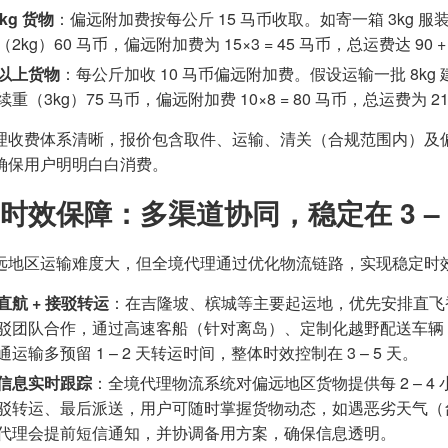
5kg 货物
：偏远附加费按每公斤 15 马币收取。如寄一箱 3kg 服
2kg）60 马币，偏远附加费为 15×3 = 45 马币，总运费达 90 + 60
 以上货物
：每公斤加收 10 马币偏远附加费。假设运输一批 8kg
重（3kg）75 马币，偏远附加费 10×8 = 80 马币，总运费为 215 + 
理收费体系清晰，报价包含取件、运输、清关（合规范围内）及
确保用户明明白白消费。
时效保障：多渠道协同，稳定在 3 – 
远地区运输难度大，但全境代理通过优化物流链路，实现稳定时
直航 + 接驳转运
：在吉隆坡、槟城等主要起运地，优先安排直飞
驳团队合作，通过高速客船（针对离岛）、定制化越野配送车辆
通运输多预留 1 – 2 天转运时间，整体时效控制在 3 – 5 天。
信息实时跟踪
：全境代理物流系统对偏远地区货物提供每 2 – 
驳转运、最后派送，用户可随时掌握货物动态，如遇恶劣天气（
代理会提前短信通知，并协调备用方案，确保信息透明。