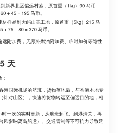
装到新界北区偏远村落，原首重（1kg）90 马币，
 + 45 = 195 马币。
 建材样品到大屿山某工地，原首重（5kg）215 马
75 + 80 = 370 马币。
偏远附加费，无额外燃油附加费、临时加价等隐性
5 天
效：
香港国际机场的航班，货物落地后，与香港本地专
（针对山区），快速将货物转运至偏远目的地，相
4 小时一次的实时更新，从航班起飞、到港清关，再
台风影响离岛船运）、交通管制等不可抗力导致延