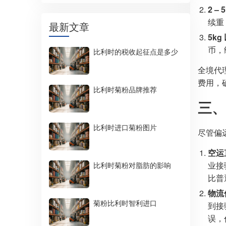
2 – 
续重（
最新文章
5kg
币，续
比利时的税收起征点是多少
全境代
费用，
比利时菊粉品牌推荐
三、
比利时进口菊粉图片
尽管偏
空运
业接
比利时菊粉对脂肪的影响
比普
物流
菊粉比利时智利进口
到接
误，