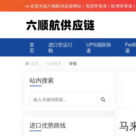
📣 欢迎光临六顺航供应链网站！美国寄香港丨欧洲寄香港
首
进口空运订
UPS国际快
Fed
页
舱
递
递
首页
行业资讯
详情
站内搜索
马
进口优势路线