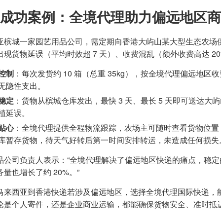
成功案例：全境代理助力偏远地区商
亚槟城一家园艺用品公司，需定期向香港大屿山某大型生态农场
出现货物延误（平均时效超 7 天）、收费混乱（额外收费高达 20
控制
：每次发货约 10 箱（总重 35kg），按全境代理偏远地区
无隐性支出。
稳定
：货物从槟城仓库发出，最快 3 天、最长 5 天即可送达
植延误。
贴心
：全境代理提供全程物流跟踪，农场主可随时查看货物位置
库暂存货物，待天气好转后第一时间安排转运，未造成任何损失
品公司负责人表示：“全境代理解决了偏远地区快递的痛点，稳
量也增长了约 20%。”
马来西亚到香港快递若涉及偏远地区，选择全境代理国际快递，
论是个人寄件，还是企业商业运输，都能确保货物安全、准时抵