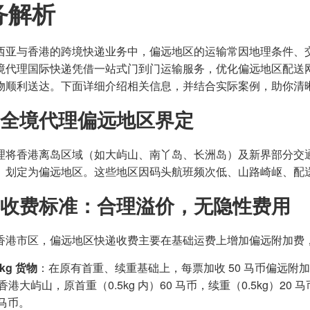
务解析
西亚与香港的跨境快递业务中，偏远地区的运输常因地理条件、
境代理国际快递凭借一站式门到门运输服务，优化偏远地区配送
物顺利送达。下面详细介绍相关信息，并结合实际案例，助你清
全境代理偏远地区界定
理将香港离岛区域（如大屿山、南丫岛、长洲岛）及新界部分交
）划定为偏远地区。这些地区因码头航班频次低、山路崎岖、配
收费标准：合理溢价，无隐性费用
香港市区，偏远地区快递收费主要在基础运费上增加偏远附加费
2kg 货物
：在原有首重、续重基础上，每票加收 50 马币偏远附加
港大屿山，原首重（0.5kg 内）60 马币，续重（0.5kg）20 马币
 马币。