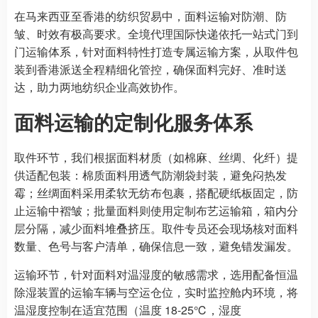
在马来西亚至香港的纺织贸易中，面料运输对防潮、防
皱、时效有极高要求。全境代理国际快递依托一站式门到
门运输体系，针对面料特性打造专属运输方案，从取件包
装到香港派送全程精细化管控，确保面料完好、准时送
达，助力两地纺织企业高效协作。
面料运输的定制化服务体系
取件环节，我们根据面料材质（如棉麻、丝绸、化纤）提
供适配包装：棉质面料用透气防潮袋封装，避免闷热发
霉；丝绸面料采用柔软无纺布包裹，搭配硬纸板固定，防
止运输中褶皱；批量面料则使用定制布艺运输箱，箱内分
层分隔，减少面料堆叠挤压。取件专员还会现场核对面料
数量、色号与客户清单，确保信息一致，避免错发漏发。
运输环节，针对面料对温湿度的敏感需求，选用配备恒温
除湿装置的运输车辆与空运仓位，实时监控舱内环境，将
温湿度控制在适宜范围（温度 18-25℃，湿度