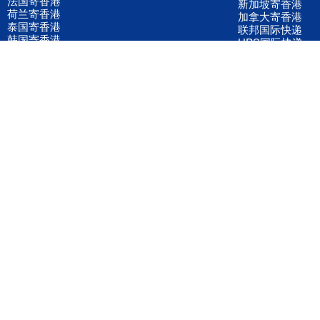
法国寄香港
新加坡寄香港
荷兰寄香港
加拿大寄香港
泰国寄香港
联邦国际快递
韩国寄香港
UPS国际快递
进口运输案例
进口空运订舱
联系我们
全国客服电话
158 2040 2855
官方客服微信
wanyq5868
QQ在线联系
870691543
公司地址
广东深圳市宝安区福永镇福中路福中工业园深和商务大厦5楼