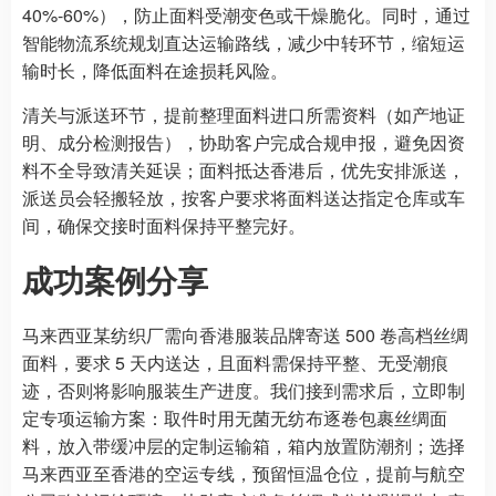
40%-60%），防止面料受潮变色或干燥脆化。同时，通过
智能物流系统规划直达运输路线，减少中转环节，缩短运
输时长，降低面料在途损耗风险。
清关与派送环节，提前整理面料进口所需资料（如产地证
明、成分检测报告），协助客户完成合规申报，避免因资
料不全导致清关延误；面料抵达香港后，优先安排派送，
派送员会轻搬轻放，按客户要求将面料送达指定仓库或车
间，确保交接时面料保持平整完好。
成功案例分享
马来西亚某纺织厂需向香港服装品牌寄送 500 卷高档丝绸
面料，要求 5 天内送达，且面料需保持平整、无受潮痕
迹，否则将影响服装生产进度。我们接到需求后，立即制
定专项运输方案：取件时用无菌无纺布逐卷包裹丝绸面
料，放入带缓冲层的定制运输箱，箱内放置防潮剂；选择
马来西亚至香港的空运专线，预留恒温仓位，提前与航空