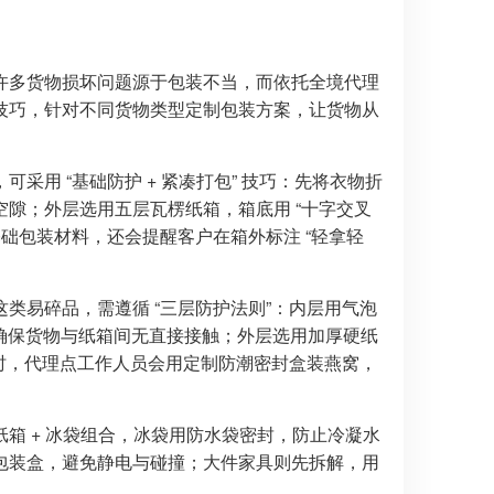
许多货物损坏问题源于包装不当，而依托全境代理
技巧，针对不同货物类型定制包装方案，让货物从
用 “基础防护 + 紧凑打包” 技巧：先将衣物折
隙；外层选用五层瓦楞纸箱，箱底用 “十字交叉
础包装材料，还会提醒客户在箱外标注 “轻拿轻
类易碎品，需遵循 “三层防护法则”：内层用气泡
，确保货物与纸箱间无直接接触；外层选用加厚硬纸
窝时，代理点工作人员会用定制防潮密封盒装燕窝，
箱 + 冰袋组合，冰袋用防水袋密封，防止冷凝水
包装盒，避免静电与碰撞；大件家具则先拆解，用
。