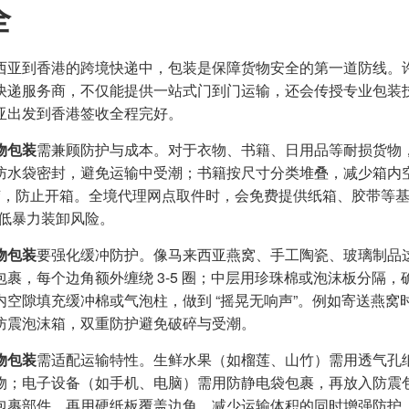
全
西亚到香港的跨境快递中，包装是保障货物安全的第一道防线。
快递服务商，不仅能提供一站式门到门运输，还会传授专业包装
亚出发到香港签收全程完好。
物包装
需兼顾防护与成本。对于衣物、书籍、日用品等耐损货物，可采
防水袋密封，避免运输中受潮；书籍按尺寸分类堆叠，减少箱内空
封胶，防止开箱。全境代理网点取件时，会免费提供纸箱、胶带等基
降低暴力装卸风险。
物包装
要强化缓冲防护。像马来西亚燕窝、手工陶瓷、玻璃制品这
包裹，每个边角额外缠绕 3-5 圈；中层用珍珠棉或泡沫板分隔
内空隙填充缓冲棉或气泡柱，做到 “摇晃无响声”。例如寄送燕
防震泡沫箱，双重防护避免破碎与受潮。
物包装
需适配运输特性。生鲜水果（如榴莲、山竹）需用透气孔纸
物；电子设备（如手机、电脑）需用防静电袋包裹，再放入防震
包裹部件，再用硬纸板覆盖边角，减少运输体积的同时增强防护