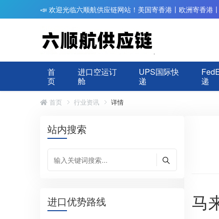
📣 欢迎光临六顺航供应链网站！美国寄香港丨欧洲寄香港
首
进口空运订
UPS国际快
Fed
页
舱
递
递
首页
行业资讯
详情
站内搜索
马
进口优势路线