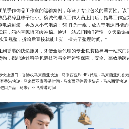
亚某手作饰品工作室的运输案例，印证了专业包装的重要性。该工作
饰品易碎且珠子细小。槟城代理点工作人员上门后，指导工作室采用 
静电袋封装，再放入小气泡袋；50 件为一组，放入带泡沫凹槽
纸箱，箱内空隙填充缓冲棉。通过一站式门到门运输，3 天后饰
严实又规整，拆箱后直接就能上架，省去了整理时间。”
亚到香港的快递服务，凭借全境代理的专业包装指导与一站式门
货物，都能通过科学包装技巧与全程运输保障，安全、高效地跨
际快递进口
·
香港收马来西亚快递
·
马来西亚FedEx代理
·
马来西亚到香
寄香港快递
·
马来西亚寄香港时间
·
马来西亚往香港快递
·
马来西亚快递
进口产品
·
马来西亚飞香港时间