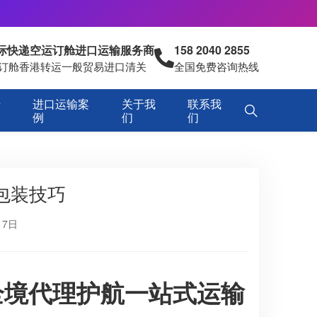
国际快递空运订舱进口运输服务商
158 2040 2855
空运订舱香港转运一般贸易进口清关
全国免费咨询热线
专
进口运输案
关于我
联系我
例
们
们
包装技巧
17日
全境代理护航一站式运输