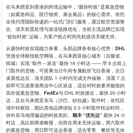
在马来西亚到香港的跨境运输中，“最快时效” 是紧急货物
（如紧急样品、医疗物资、展会展品）的核心需求。依托
全境代理国际快递的一站式门到门服务，通过航空资源整
合、清关前置处理与派送链路优化，当前主流品牌已实现
“超短时效” 运输，为客户抢占时间先机提供关键支持。
从最快时效实现能力来看，头部品牌各有核心优势：
DHL
凭借全球枢纽航空网络，在马来西亚核心城市（吉隆坡、
槟城）实现 “取件 – 派送” 最快 18 小时达 —— 早 8 点前上
门取件的货物，可搭乘当日午间专属航班飞往香港，次日
凌晨抵达后，清关团队 1 小时内完成文件核验，清晨 7 点
前即可完成香港商业中心区派送，适合对时效要求极致的
高价值紧急货物。
FedEx
与 DHL 时效接近，最快 20 小时
达，且在马来西亚东马（沙巴、砂拉越）取件时，依托区
域中转枢纽，能比其他品牌缩短 2-3 小时取件转运时间，
弥补东马地理偏远的时效差距。
顺丰 “优先达”
最快 24 小
时达，虽比前两者略慢，但胜在周末无休运输，周六取件
的紧急货物，周日即可送达香港，适合零售、餐饮等无休