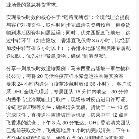
业场景的紧急补货需求。
实现最快时效的核心在于 “链路无断点”：全境代理会提前
与客户对接文件，取件时同步完成清关资料预审，避免货
物到港后因资料问题延误；同时，优先匹配直飞航班，跳
过中转环节（如吉隆坡 – 香港直飞仅需 3.5 小时，比经新
加坡中转节省 5 小时以上）；香港本地派送则启用专属配
送团队，优先处理紧急货物，确保 “到港即派”。
分享一则最快时效运输案例：马来西亚吉隆坡一家生物科
技公司，需将 20 份活性疫苗样本紧急运往香港实验室，
要求 24 小时内送达（疫苗冷藏时效仅 36 小时）。客户联
系 DHL 全境代理后，专属团队 15 分钟内响应，30 分钟
内携带专业冷藏箱上门取件，现场核对疫苗进口许可证、
冷链运输证明等文件，确保清关无虞。货物于上午 10 点
完成取件，直接送往吉隆坡国际机场，搭乘中午 12 点直
飞香港的航班，下午 3 点 30 分抵达。DHL 香港清关团队
已提前获取文件，飞机落地后 1 小时内完成清关，下午 5
点交由冷链配送专员，傍晚 6 点 30 分顺利送达实验室，