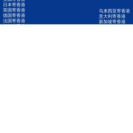
日本寄香港
英国寄香港
马来西亚寄香港
德国寄香港
意大利寄香港
法国寄香港
新加坡寄香港
荷兰寄香港
加拿大寄香港
泰国寄香港
联邦国际快递
韩国寄香港
UPS国际快递
进口运输案例
进口空运订舱
联系我们
全国客服电话
158 2040 2855
官方客服微信
wanyq5868
QQ在线联系
870691543
公司地址