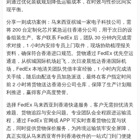
则通过优化装载规划降低运输成本，在时效与性价比间实
现平衡。
分享一则成功案例：马来西亚槟城一家电子科技公司，需
将 200 台定制化芯片紧急运往香港分公司，用于次日的设
备组装生产。客户联系 FedEx 后，团队 30 分钟内完成需
求对接，1 小时内安排专员上门取件，现场协助梳理报关
资料，确保符合香港进口规范。货物通过 FedEx 优先空运
通道，从槟城国际机场起飞，次日凌晨抵达香港国际机
场，FedEx 本地清关团队凭借丰富经验，1 小时内完成清
关手续，随后由配送专员加急派送，最终在客户指定时间
前 2 小时将货物送达香港分公司仓库，保障了生产计划顺
利推进，赢得客户高度赞誉。
选择 FedEx 马来西亚到香港快递服务，客户无需担忧清关
难题、货物追踪与安全问题。专业团队会全程跟进运输流
程，通过 FedEx 官网或 APP 可实时查看货物位置与状
态，同时提供货物保价服务，为跨境运输筑牢安全屏障，
真正实现从马来西亚寄件到香港收件的一站式门到门便捷