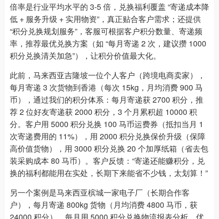
倍率是行业平均水平的 3-5 倍，兑换福利覆盖 “寄递成本降
低 + 服务升级 + 实用物资”，真正贴合客户需求；还提供
“积分兑换规划服务”，客服可根据客户积分数量、寄递频
率，推荐最优兑换方案（如 “每月寄递 2 次，建议攒 1000
积分兑换清关加急”），让积分价值最大化。
此前，马来西亚吉隆坡一位个人客户（跨境电商卖家），
每月寄递 3 次货物到香港（每次 15kg，月均消费 900 马
币），通过我们的积分体系：每月寄递获 2700 积分，推
荐 2 位好友寄递获 2000 积分，3 个月累积超 10000 积
分。客户用 5000 积分兑换 100 马币运费券（抵扣当月 1
次寄递费用的 11%），用 2000 积分兑换保价升级（保障
高价值货物），用 3000 积分兑换 20 个加厚纸箱（省去包
装采购成本 80 马币）。客户反馈：“寄递还能赚积分，兑
换的福利都能用在实处，长期下来能省不少钱，太划算！”
另一个案例是马来西亚槟城一家电子厂（长期合作客
户），每月寄递 800kg 货物（月均消费 4800 马币，获
24000 积分），每月用 5000 积分兑换物流报表分析，优