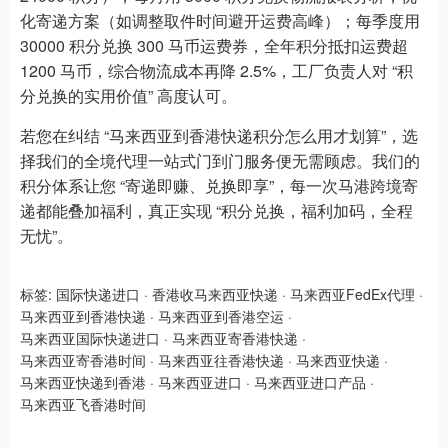
化寄递方案（如调整取件时间避开运费高峰）；每季度用
30000 积分兑换 300 马币运费券，全年积分抵扣运费超
1200 马币，综合物流成本再降 2.5%，工厂负责人对 “积
分兑换的实用价值” 高度认可。
若您在纠结 “马来西亚到香港快递积分怎么用才划算”，选
择我们的全境代理一站式门到门服务便无需顾虑。我们的
积分体系让您 “寄递即赚、兑换即享”，每一次马港跨境寄
递都能叠加福利，真正实现 “积分兑换，福利加码，全程
无忧”。
标签:
国际快递进口
·
香港收马来西亚快递
·
马来西亚FedEx代理
·
马来西亚到香港快递
·
马来西亚到香港空运
·
马来西亚国际快递进口
·
马来西亚寄香港快递
·
马来西亚寄香港时间
·
马来西亚往香港快递
·
马来西亚快递
·
马来西亚快递到香港
·
马来西亚进口
·
马来西亚进口产品
·
马来西亚飞香港时间