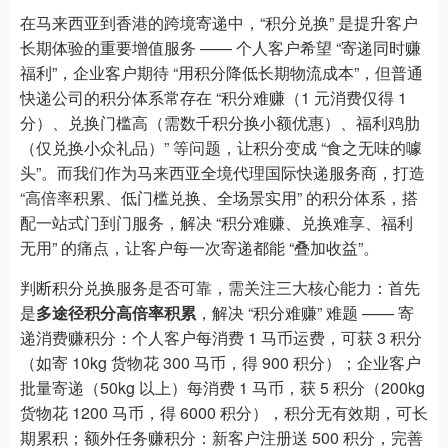
在马来西亚到香港的跨境寄递中，“积分兑换” 是提升客户
长期体验的重要增值服务 —— 个人客户希望 “寄递同时赚
福利”，企业客户期待 “用积分降低长期物流成本”，但普通
快递公司的积分体系常存在 “积分难赚（1 元消费仅得 1
分）、兑换门槛高（需数千积分换小额优惠）、福利鸡肋
（仅兑换小众礼品）” 等问题，让积分变成 “食之无味的噱
头”。而我们作为马来西亚全境代理国际快递服务商，打造
“高倍率积累、低门槛兑换、全场景实用” 的积分体系，搭
配一站式门到门服务，解决 “积分难赚、兑换难享、福利
无用” 的痛点，让客户每一次寄递都能 “叠加收益”。
判断积分兑换服务是否可靠，需关注三大核心能力：首先
是
多途径积分高倍率积累
，解决 “积分难赚” 难题 —— 寄
递消费赚积分：个人客户每消费 1 马币运费，可获 3 积分
（如寄 10kg 货物花 300 马币，得 900 积分）；企业客户
批量寄递（50kg 以上）每消费 1 马币，获 5 积分（200kg
货物花 1200 马币，得 6000 积分），积分无有效期，可长
期累积；额外任务赚积分：新客户注册送 500 积分，完善