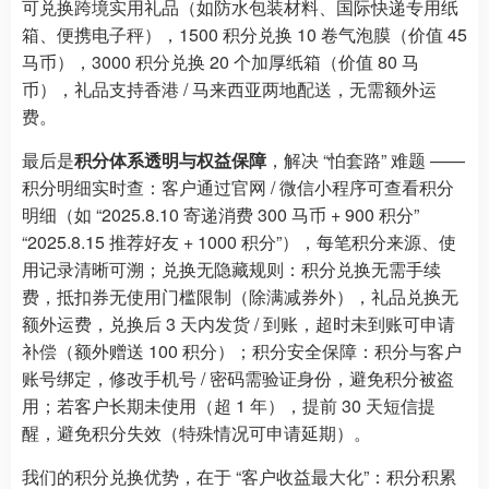
可兑换跨境实用礼品（如防水包装材料、国际快递专用纸
箱、便携电子秤），1500 积分兑换 10 卷气泡膜（价值 45
马币），3000 积分兑换 20 个加厚纸箱（价值 80 马
币），礼品支持香港 / 马来西亚两地配送，无需额外运
费。
最后是
积分体系透明与权益保障
，解决 “怕套路” 难题 ——
积分明细实时查：客户通过官网 / 微信小程序可查看积分
明细（如 “2025.8.10 寄递消费 300 马币 + 900 积分”
“2025.8.15 推荐好友 + 1000 积分”），每笔积分来源、使
用记录清晰可溯；兑换无隐藏规则：积分兑换无需手续
费，抵扣券无使用门槛限制（除满减券外），礼品兑换无
额外运费，兑换后 3 天内发货 / 到账，超时未到账可申请
补偿（额外赠送 100 积分）；积分安全保障：积分与客户
账号绑定，修改手机号 / 密码需验证身份，避免积分被盗
用；若客户长期未使用（超 1 年），提前 30 天短信提
醒，避免积分失效（特殊情况可申请延期）。
我们的积分兑换优势，在于 “客户收益最大化”：积分积累