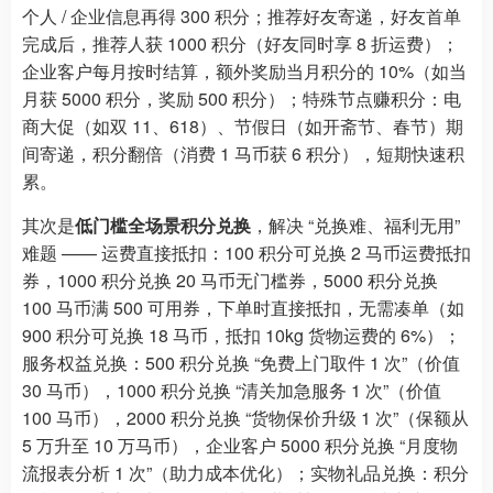
个人 / 企业信息再得 300 积分；推荐好友寄递，好友首单
完成后，推荐人获 1000 积分（好友同时享 8 折运费）；
企业客户每月按时结算，额外奖励当月积分的 10%（如当
月获 5000 积分，奖励 500 积分）；特殊节点赚积分：电
商大促（如双 11、618）、节假日（如开斋节、春节）期
间寄递，积分翻倍（消费 1 马币获 6 积分），短期快速积
累。
其次是
低门槛全场景积分兑换
，解决 “兑换难、福利无用”
难题 —— 运费直接抵扣：100 积分可兑换 2 马币运费抵扣
券，1000 积分兑换 20 马币无门槛券，5000 积分兑换
100 马币满 500 可用券，下单时直接抵扣，无需凑单（如
900 积分可兑换 18 马币，抵扣 10kg 货物运费的 6%）；
服务权益兑换：500 积分兑换 “免费上门取件 1 次”（价值
30 马币），1000 积分兑换 “清关加急服务 1 次”（价值
100 马币），2000 积分兑换 “货物保价升级 1 次”（保额从
5 万升至 10 万马币），企业客户 5000 积分兑换 “月度物
流报表分析 1 次”（助力成本优化）；实物礼品兑换：积分