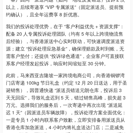
以上，后续寄递享 “VIP 专属派送”（固定派送员、提前预
约确认），且全年运费享 8 折优惠。
我们的投诉处理优势，在于 “客户利益优先 + 资源支撑”：
配备 20 人专属投诉处理团队（均有 5 年以上跨境物流售
后经验），与香港派送中心实时联动，可快速调度派送资
源；建立 “投诉处理应急基金”，确保理赔款及时到账，无
需客户垫付；还提供 “投诉绿色通道”，企业客户可直接联
系客户经理发起投诉，响应时间缩短至 30 分钟。
此前，马来西亚吉隆坡一家跨境电商公司，向香港铜锣湾
门店寄递 100kg 节日礼盒（约定 12 月 20 日送达，用于圣
诞销售），因普通快递 “派送员错送元朗仓库，投诉后 3
天无回应”，导致礼盒迟到 5 天，错过销售高峰，损失超 3
万元。选择我们的服务后，一次寄递中再次出现 “派送延
迟 1 天”（因派送员车辆故障），投诉处理方案全面优化：
一是专员 1 小时内联系客户致歉，立即安排备用派送员从
香港仓库加急派送，4 小时内将礼盒送达门店；二是减免