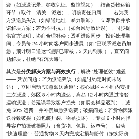
迹（如派送记录、签收凭证、监控视频），结合货物运输
环节（取件 – 清关 – 派送），明确责任归属 —— 若为我
方派送员失误（如错送地址、暴力装卸），立即致歉并承
诺解决方案；若为不可抗力（如台风导致延误），同步提
供官方证明，协商合理补偿；透明进度同步：投诉处理期
间，专员每 24 小时向客户同步进展（如 “已联系派送员加
急，预计明日送达”“理赔已审核，3 天内到账”），直至问
题解决，杜绝 “石沉大海”。
其次是
分类解决方案与高效执行
，解决 “处理低效” 难题
—— 延误问题：若为派送延误（如超过约定时间未送
达），立即启动 “加急派送通道”：核心城区 4 小时内安排
二次派送，郊区 8 小时内送达，离岛 12 小时内通过接驳
运输派送；若延误导致客户损失（如展会样品迟到），减
免 50% 运费，并补偿加急派送费；破损问题：若货物因派
送导致破损（如包装开裂、物品损坏），专员 2 小时内指
导客户拍摄破损照片（含货物、包装、运单号），启动
“快速理赔”：普通货物 3 天内完成定损与赔付（按实际价