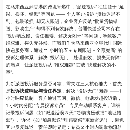
在马来西亚到香港的跨境寄递中，“派送投诉” 往往源于 “延
误、损坏、错派” 等问题 —— 个人客户投诉 “货物迟迟不
到、包装破损” 却无人跟进，企业客户反馈 “批量货物错
送、影响生产” 却得不到有效解决，普通快递公司常存在
“投诉响应慢、责任推诿、解决无闭环” 等问题，导致客户
维权难、损失无补偿。而我们作为马来西亚全境代理国际
快递服务商，通过 “1 小时响应 + 专属跟进 + 全额兜底” 的
投诉处理体系，解决 “投诉无门、处理低效、损失无保障”
的痛点，让派送投诉从 “维权难题” 变成 “快速解决的小
事”。
判断派送投诉服务是否可靠，需关注三大核心能力：首先
是
投诉快速响应与责任界定
，解决 “投诉无门” 难题 ——1
小时响应机制：客户通过官网、微信、电话发起投诉后，
1 小时内分配 “专属投诉专员”，专员主动联系客户，详细
记录投诉问题（如 “派送延误 3 天”“货物挤压破损”“地址错
派”）、诉求（如 “加急派送”“理赔赔偿”“重新寄递”），避免
客户反复陈述；责任即时界定：专员 2 小时内调取物流轨