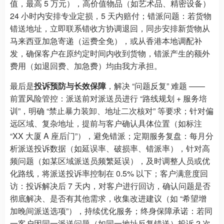
值，最高 5 万元），高价值物品（如艺术品、精密设备）
24 小时内安排专业定损，5 天内赔付；错派问题：若货物
错送地址，立即联系错收方协调退回，同步安排新货物从
马来西亚加急寄递（运费全免），或从香港本地调配补
发，确保客户在原约定时间内收到货物，错派产生的额外
费用（如退回费、加急费）均由我方承担。
最后是
投诉预防与长效保障
，解决 “问题反复” 难题 ——
前置风险管控：派送前对派送员进行 “路线规划 + 服务培
训”，明确 “禁止暴力装卸、地址二次核对” 等要求；针对偏
远区域、复杂地址，提前与客户确认具体位置（如标注
“XX 大厦 A 座后门”），避免错派；定期服务复盘：每月分
析派送投诉数据（如延误率、破损率、错派率），针对高
频问题（如某区域派送员频繁延误），及时调整人员或优
化路线，将派送投诉率控制在 0.5% 以下；客户满意度回
访：投诉解决后 7 天内，对客户进行回访，确认问题是否
彻底解决、是否有其他需求，收集改进建议（如 “希望增
加晚间派送选项”），持续优化服务；终身保障承诺：若同
一客户因同一派送问题（如同一地址反复错送）投诉 2 次