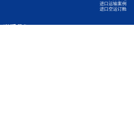
进口运输案例
进口空运订舱
联系我们
全国客服电话
158 2040 2855
官方客服微信
wanyq5868
QQ在线联系
870691543
公司地址
广东深圳市宝安区福永镇福中路福中工业园深和商务大厦5楼