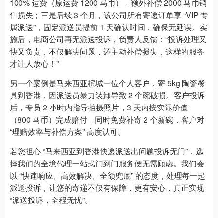
100% 运费（原运费 1200 马币），额外补偿 2000 马币销
售损失；三是后续 3 个月，该公司所有寄递订单享 “VIP 专
属派送”，固定派送员提前 1 天确认时间，确保无延误。实
施后，电商公司再无派送投诉，负责人反馈：“投诉处理又
快又负责，不仅解决问题，还主动补偿损失，这样的服务
才让人放心！”
另一个案例是马来西亚槟城一位个人客户，寄 5kg 陶瓷餐
具到香港，因派送员暴力装卸导致 2 个碗破损。客户投诉
后，专员 2 小时内指导拍摄照片，3 天内按实际价值
（800 马币）完成赔付，同时免费补寄 2 个新碗，客户对
“理赔效率与补偿方案” 高度认可。
若您担心 “马来西亚到香港快递派送出问题投诉无门”，选
择我们的全境代理一站式门到门服务便无需顾虑。我们会
以 “快速响应、高效解决、全额兜底” 的态度，处理每一起
派送投诉，让您的寄递不仅有保障，更有安心，真正实现
“派送投诉，全程无忧”。