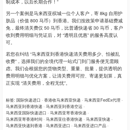
制成本，以后长期合作！”
另一个案例是马来西亚槟城一位个人客户，寄 8kg 自用护
肤品（价值 800 马币）到香港。我们按政策申请基础费减
免，最终清关费仅 50 马币，比普通快递省 30 马币，客户
收到费用明细与凭证后，对 “透明且优惠” 的服务高度认
可。
若您在纠结 “马来西亚到香港快递清关费用多少、怕被乱
收费”，选择我们的全境代理一站式门到门服务便无需顾
虑。我们会根据您的货物类型、重量、批量，提供透明的
费用明细与优化方案，让清关费用可控、寄递更划算，真
正实现 “清关费用，全程无忧”。
标签:
国际快递进口
·
香港收马来西亚快递
·
马来西亚FedEx代理
·
马来西亚到香港快递
·
马来西亚到香港空运
·
马来西亚国际快递进口
·
马来西亚寄香港快递
·
马来西亚寄香港时间
·
马来西亚往香港快递
·
马来西亚快递
·
马来西亚快递到香港
·
马来西亚进口
·
马来西亚进口产品
·