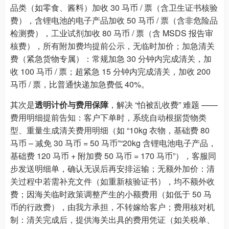
品类（如零食、酱料）加收 30 马币 / 票（含卫生证书核验
费），含锂电池的电子产品加收 50 马币 / 票（含非危险品
检测费），工业试剂加收 80 马币 / 票（含 MSDS 报告审
核费），所有附加费均提前公示，无临时加价；加急清关
费（紧急货物专属）：常规加急 30 分钟内完成清关，加
收 100 马币 / 票；超紧急 15 分钟内完成清关，加收 200
马币 / 票，比普通快递加急费低 40%。
其次是
透明计价与费用保障
，解决 “怕被乱收费” 难题 ——
费用明细提前告知：客户下单时，系统自动根据货物类
型、重量生成清关费用明细（如 “10kg 衣物，基础费 80
马币 – 减免 30 马币 = 50 马币”“20kg 含锂电池电子产品，
基础费 120 马币 + 附加费 50 马币 = 170 马币”），客服同
步发送明细单，确认无误后再安排运输；无额外加价：清
关过程中若需补充文件（如重新核验证书），均不额外收
费；因海关临时政策调整产生的小额费用（如低于 50 马
币的行政费），由我方承担，不转嫁给客户；费用核对机
制：清关完成后，提供海关出具的费用凭证（如关税单、