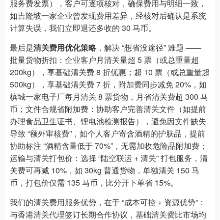
服务费发票），客户可逐项核对，确保费用与明细一致，
如吉隆坡一家企业曾发现费用差异，经核对后确认是系统
计算失误，我们立即退还多收的 30 马币。
最后是
清关费用优化策略
，解决 “想省没途径” 难题 ——
批量货物折扣：企业客户月清关量超 5 票（或总重量超
200kg），享基础清关费 8 折优惠；超 10 票（或总重量超
500kg），享基础清关费 7 折，附加费同步减免 20%，如
槟城一家电子厂每月清关 8 票货物，月省清关费超 300 马
币；文件合规省附加费：协助客户完善清关文件（如提前
办理食品卫生证书、锂电池检测报告），避免因文件缺失
导致 “额外审核费”，如个人客户寄含酒精的护肤品，提前
协助标注 “酒精含量低于 70%”，无需加收危险品附加费；
运输与清关打包价：选择 “陆空联运 + 清关” 打包服务，清
关费可再减 10%，如 30kg 普通货物，单独清关 150 马
币，打包价仅需 135 马币，比分开下单省 15%。
我们的清关费用服务优势，在于 “成本可控 + 资源优势”：
与香港清关代理签订长期合作协议，基础清关费比市场均