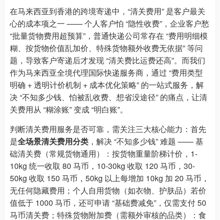
在马来西亚到香港的跨境寄递中，“清关费用” 是客户最关
心的成本项之一 —— 个人客户怕 “隐性收费”，企业客户愁
“批量货物费用超预算”，普通快递公司常存在 “费用明细模
糊、按货物价值乱加价、特殊货物额外收费无依据” 等问
题，导致客户寄递后才发现 “清关费比运费还高”。而我们
作为马来西亚全境代理国际快递服务商，通过 “费用类型
明确 + 透明计价机制 + 成本优化策略” 的一站式服务，解
决 “不知多少钱、怕被乱收费、想省没途径” 的痛点，让清
关费用从 “糊涂账” 变成 “明白账”。
判断清关费用服务是否可靠，需关注三大核心能力：首先
是
全场景清关费用分类
，解决 “不知多少钱” 难题 —— 基
础清关费（常规货物通用）：按货物重量阶梯计价，1-
10kg 统一收取 80 马币，10-30kg 收取 120 马币，30-
50kg 收取 150 马币，50kg 以上每增加 10kg 加 20 马币，
无任何隐藏费用；个人自用货物（如衣物、护肤品）若价
值低于 1000 马币，还可申请 “基础费减免”，仅需支付 50
马币清关费；特殊货物附加费（需额外审核的品类）：食