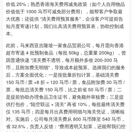
价低 25%；熟悉香港海关费用减免政策（如个人自用物品
价值低于 1000 马币可减免部分费用），能帮客户争取最
大优惠；还提供 “清关费用预算服务”，企业客户可提前告
知月度寄递计划，我们出具清关费用预算表，协助控制成
本。
此前，马来西亚吉隆坡一家食品贸易公司，每月需向香港
超市寄递 4 批预制食品（每批 50kg，总重量 200kg），曾
因普通快递 “清关费不透明，每月额外多收 200-300 马
币，且附加费无明细”，导致成本超预算。选择我们的服务
后，方案全面优化：一是按批量折扣计算，基础清关费
150 马币 / 票 ×8 折 = 120 马币 / 票，食品附加费 30 马币 /
票，每批总清关费 150 马币，比之前省 50 马币 / 票；二
是提前协助办理食品卫生证书，避免额外审核费；三是提
供打包价，“陆空联运 + 清关” 再省 10%，每批最终清关费
仅 135 马币；四是每月出具费用明细与海关凭证，清晰核
对。实施后，公司每月清关费从 800 马币降至 540 马币，
省 32.5%，负责人反馈：“费用透明又划算，还能帮我们控