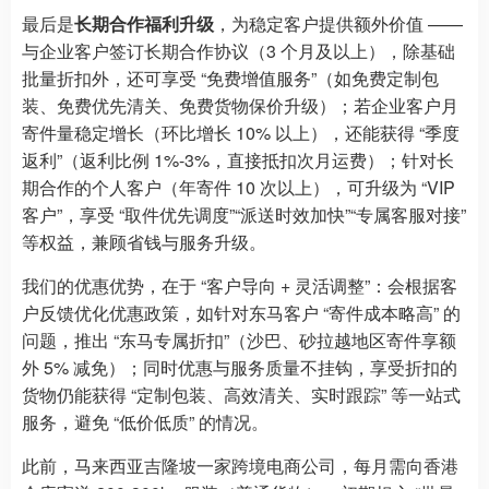
最后是
长期合作福利升级
，为稳定客户提供额外价值 ——
与企业客户签订长期合作协议（3 个月及以上），除基础
批量折扣外，还可享受 “免费增值服务”（如免费定制包
装、免费优先清关、免费货物保价升级）；若企业客户月
寄件量稳定增长（环比增长 10% 以上），还能获得 “季度
返利”（返利比例 1%-3%，直接抵扣次月运费）；针对长
期合作的个人客户（年寄件 10 次以上），可升级为 “VIP
客户”，享受 “取件优先调度”“派送时效加快”“专属客服对接”
等权益，兼顾省钱与服务升级。
我们的优惠优势，在于 “客户导向 + 灵活调整”：会根据客
户反馈优化优惠政策，如针对东马客户 “寄件成本略高” 的
问题，推出 “东马专属折扣”（沙巴、砂拉越地区寄件享额
外 5% 减免）；同时优惠与服务质量不挂钩，享受折扣的
货物仍能获得 “定制包装、高效清关、实时跟踪” 等一站式
服务，避免 “低价低质” 的情况。
此前，马来西亚吉隆坡一家跨境电商公司，每月需向香港