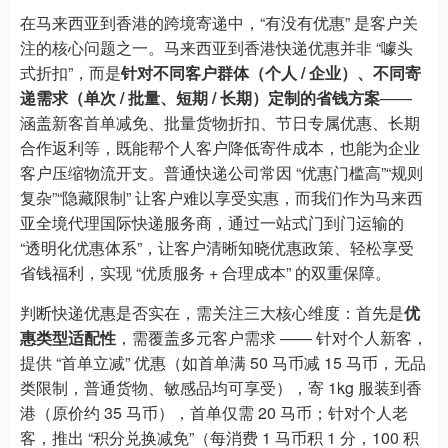
在马来西亚到香港的跨境寄递中，“有没有优惠” 是客户关
注的核心问题之一。马来西亚到香港快递优惠并非 “噱头
式折扣”，而是
针对不同客户群体（个人 / 企业）、不同寄
递需求（单次 / 批量、短期 / 长期）定制的省钱方案
——
涵盖新客首单减免、批量货物折扣、节日专属优惠、长期
合作返利等，既能帮个人客户降低寄件成本，也能为企业
客户压缩物流开支。普通快递公司常因 “优惠门槛高”“规则
复杂”“隐藏限制” 让客户难以享受实惠，而我们作为马来西
亚全境代理国际快递服务商，通过一站式门到门运输的
“透明化优惠体系”，让客户清晰知晓优惠政策、轻松享受
省钱福利，实现 “优质服务 + 合理成本” 的双重保障。
判断快递优惠是否实在，需关注三大核心维度：首先是
优
惠类型适配性
，需覆盖多元客户需求 —— 针对个人新客，
提供 “首单立减” 优惠（如首单满 50 马币减 15 马币，无品
类限制，普通货物、敏感品均可享受），寄 1kg 服装到香
港（原价约 35 马币），首单仅需 20 马币；针对个人老
客，推出 “积分兑换减免”（每消费 1 马币积 1 分，100 积