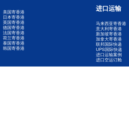
进口运输
美国寄香港
日本寄香港
英国寄香港
马来西亚寄香港
德国寄香港
意大利寄香港
法国寄香港
新加坡寄香港
荷兰寄香港
加拿大寄香港
泰国寄香港
联邦国际快递
韩国寄香港
UPS国际快递
进口运输案例
进口空运订舱
联系我们
全国客服电话
158 2040 2855
官方客服微信
wanyq5868
QQ在线联系
870691543