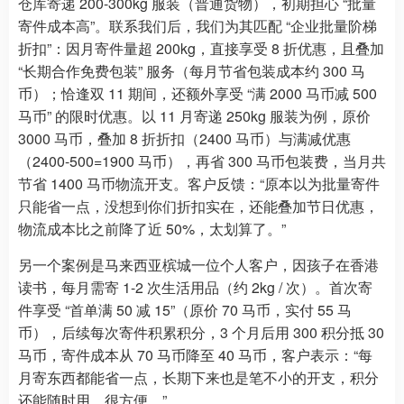
仓库寄递 200-300kg 服装（普通货物），初期担心 “批量
寄件成本高”。联系我们后，我们为其匹配 “企业批量阶梯
折扣”：因月寄件量超 200kg，直接享受 8 折优惠，且叠加
“长期合作免费包装” 服务（每月节省包装成本约 300 马
币）；恰逢双 11 期间，还额外享受 “满 2000 马币减 500
马币” 的限时优惠。以 11 月寄递 250kg 服装为例，原价
3000 马币，叠加 8 折折扣（2400 马币）与满减优惠
（2400-500=1900 马币），再省 300 马币包装费，当月共
节省 1400 马币物流开支。客户反馈：“原本以为批量寄件
只能省一点，没想到你们折扣实在，还能叠加节日优惠，
物流成本比之前降了近 50%，太划算了。”
另一个案例是马来西亚槟城一位个人客户，因孩子在香港
读书，每月需寄 1-2 次生活用品（约 2kg / 次）。首次寄
件享受 “首单满 50 减 15”（原价 70 马币，实付 55 马
币），后续每次寄件积累积分，3 个月后用 300 积分抵 30
马币，寄件成本从 70 马币降至 40 马币，客户表示：“每
月寄东西都能省一点，长期下来也是笔不小的开支，积分
还能随时用，很方便。”