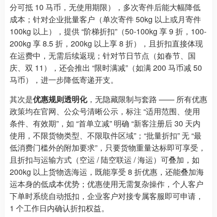
分可抵 10 马币，无使用期限），多次寄件后能大幅降低
成本；针对企业批量客户（单次寄件 50kg 以上或月寄件
100kg 以上），提供 “阶梯折扣”（50-100kg 享 9 折，100-
200kg 享 8.5 折，200kg 以上享 8 折），且折扣直接体现
在运费中，无需后续返现；针对节日节点（如春节、国
庆、双 11），还会推出 “限时满减”（如满 200 马币减 50
马币），进一步降低寄递开支。
其次是
优惠规则透明化
，无隐藏限制与套路 —— 所有优惠
政策均在官网、公众号清晰公示，标注 “适用范围、使用
条件、有效期”，如 “首单立减” 明确 “新客注册后 30 天内
使用，不限货物类型、不限取件区域”；“批量折扣” 无 “最
低消费门槛外的附加要求”，只要货物重量达标即可享受，
且折扣与运输方式（空运 / 陆空联运 / 海运）可叠加，如
200kg 以上货物选海运，既能享受 8 折优惠，还能叠加海
运本身的低成本优势；优惠使用无需复杂操作，个人客户
下单时系统自动抵扣，企业客户对接专属客服即可申请，
1 个工作日内确认折扣权益。