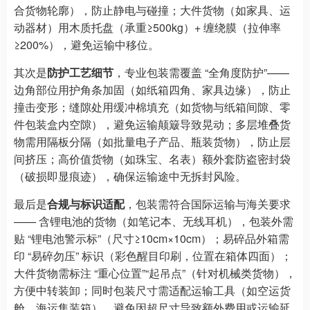
合货物轮廓），防止静电与碰撞；大件货物（如家具、运
动器材）用木质托盘（承重≥500kg）+ 缠绕膜（拉伸率
≥200%），避免运输中移位。
其次是
防护工艺细节
，专业包装需覆盖 “全角度防护”——
边角部位用护角条加固（如纸箱四角、家具边缘），防止
撞击变形；缝隙处用缓冲棉填充（如货物与纸箱间隙、零
件包装盒内空隙），避免运输颠簸导致晃动；多层堆叠货
物需用隔板分隔（如批量电子产品、瓶装货物），防止层
间挤压；高价值货物（如珠宝、名表）额外套防盗密封袋
（破损即显痕迹），确保运输途中无拆封风险。
最后是
合规与标识适配
，包装需符合国际运输与海关要求
—— 含锂电池的货物（如笔记本、无线耳机），包装外需
贴 “锂电池警示标”（尺寸≥10cm×10cm）；易碎品外箱需
印 “易碎勿压” 标识（彩色醒目印刷，位置在箱体四面）；
大件货物需标注 “重心位置”“起吊点”（针对机械类货物），
方便中转装卸；同时包装尺寸需适配运输工具（如空运货
舱、海运集装箱），避免因超尺寸导致额外费用或运输延