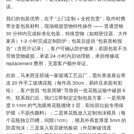
误。
我们的包装优势，在于 “上门定制 + 全程负责”：取件时携
带全套包装材料，现场根据货物特性操作 —— 普通货物
30 分钟内完成标准化包装，特殊货物（如精密仪器、大件
家具）1-2 小时完成定制防护；包装后提供 “包装质检报
告”（含照片记录），客户可确认防护效果；若因包装不当
导致货物破损，承诺 24 小时内启动理赔，承担维修或
replacement 费用，无需客户额外举证。
此前，马来西亚槟城一家玻璃工艺品厂，需向香港展会寄
送 20 件手工玻璃花瓶（每件高 30cm，易碎且表面有彩
绘），客户曾因 “包装简陋” 导致前一批花瓶运输中破损 6
件。联系我们后，我们立即制定定制包装方案：一是用厚
度 0.1mm 的气泡膜将花瓶缠绕 3 层，彩绘部位贴专用保
护膜（不损伤颜料）；二是将花瓶放入定制泡沫模具（每
个花瓶独立凹槽，间隙≤1cm），模具外再套厚度 5mm 的
防震泡沫；三是装入双层硬纸板箱（外层耐破强度