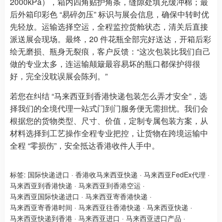
2000kPa），箱内四角贴护角条，缝隙处填充缓冲棉；最
后外箱印彩色 “易碎勿压” 标识与展会信息，确保中转时优
先轻放。运输选择空运，全程监控货舱状态，清关后直接
派送展会现场。最终，20 件花瓶全部完好送达，开箱后彩
绘无磨损、瓶身无裂痕，客户反馈：“这次包装比我们自己
做的专业太多，连运输颠簸最容易坏的瓶口都保护得很
好，完全没耽误展会陈列。”
若您在纠结 “马来西亚到香港快递包装怎么弄才安全”，选
择我们的全境代理一站式门到门服务便无需担忧。我们会
根据您的货物类型、尺寸、价值，定制专属包装方案，从
材料选择到工艺操作全程专业把控，让货物在跨境运输中
全程 “零损伤”，安全抵达香港收件人手中。
标签:
国际快递进口
·
香港收马来西亚快递
·
马来西亚FedEx代理
·
马来西亚到香港快递
·
马来西亚到香港空运
·
马来西亚国际快递进口
·
马来西亚寄香港快递
·
马来西亚寄香港时间
·
马来西亚往香港快递
·
马来西亚快递
·
马来西亚快递到香港
·
马来西亚进口
·
马来西亚进口产品
·