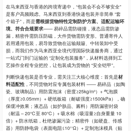
在马来西亚与香港的跨境寄递中，“包装会不会不够安全”
是客户高频顾虑。马来西亚到香港快递包装并非简单 “套
个箱子”，而是
需根据货物特性定制防护方案、适配运输环
境、符合合规要求
—— 易碎品需防碰撞，液态品需防渗
漏，精密件需防压防磁，大件货物需防变形。普通寄件人
若用通用包装，易导致货物在运输颠簸、中转装卸中受
损，而我们作为马来西亚全境代理国际快递服务商，通过
一站式门到门运输的 “定制化包装服务”，从材料选择到工
艺操作全程专业把控，让包装成为货物的 “安全铠甲”。
判断快递包装是否专业，需关注三大核心维度：首先是
材
料适配性
，不同货物对应专属包装材料 —— 易碎品（如陶
瓷、玻璃制品）用防震泡沫（密度≥25kg/m³）+ 气泡膜
（厚度≥0.05mm）+ 硬纸板箱（耐破强度≥1500kPa），确
保缓冲效果；液态品（如护肤品、酱料）用防漏密封袋
（耐温 – 20℃至 80℃）+ 吸水棉（吸湿量≥自身重量 10
倍）+ 防水纸箱，杜绝渗漏污染；精密件（如硬盘、传感
器）用防静电袋（表面电阻≤10¹¹Ω）+ 定制泡沫模具（贴