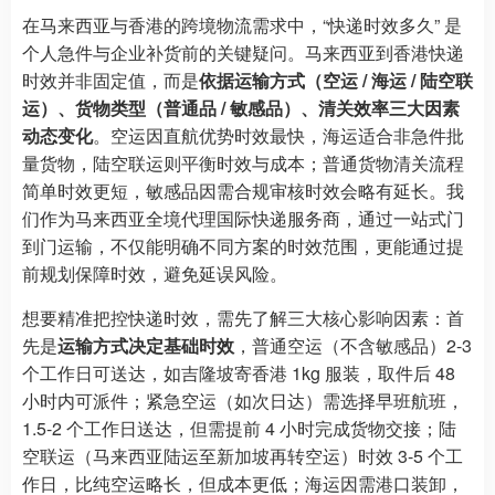
在马来西亚与香港的跨境物流需求中，“快递时效多久” 是
个人急件与企业补货前的关键疑问。马来西亚到香港快递
时效并非固定值，而是
依据运输方式（空运 / 海运 / 陆空联
运）、货物类型（普通品 / 敏感品）、清关效率三大因素
动态变化
。空运因直航优势时效最快，海运适合非急件批
量货物，陆空联运则平衡时效与成本；普通货物清关流程
简单时效更短，敏感品因需合规审核时效会略有延长。我
们作为马来西亚全境代理国际快递服务商，通过一站式门
到门运输，不仅能明确不同方案的时效范围，更能通过提
前规划保障时效，避免延误风险。
想要精准把控快递时效，需先了解三大核心影响因素：首
先是
运输方式决定基础时效
，普通空运（不含敏感品）2-3
个工作日可送达，如吉隆坡寄香港 1kg 服装，取件后 48
小时内可派件；紧急空运（如次日达）需选择早班航班，
1.5-2 个工作日送达，但需提前 4 小时完成货物交接；陆
空联运（马来西亚陆运至新加坡再转空运）时效 3-5 个工
作日，比纯空运略长，但成本更低；海运因需港口装卸，