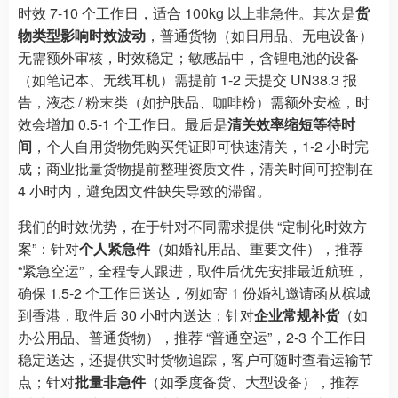
时效 7-10 个工作日，适合 100kg 以上非急件。其次是
货
物类型影响时效波动
，普通货物（如日用品、无电设备）
无需额外审核，时效稳定；敏感品中，含锂电池的设备
（如笔记本、无线耳机）需提前 1-2 天提交 UN38.3 报
告，液态 / 粉末类（如护肤品、咖啡粉）需额外安检，时
效会增加 0.5-1 个工作日。最后是
清关效率缩短等待时
间
，个人自用货物凭购买凭证即可快速清关，1-2 小时完
成；商业批量货物提前整理资质文件，清关时间可控制在
4 小时内，避免因文件缺失导致的滞留。
我们的时效优势，在于针对不同需求提供 “定制化时效方
案”：针对
个人紧急件
（如婚礼用品、重要文件），推荐
“紧急空运”，全程专人跟进，取件后优先安排最近航班，
确保 1.5-2 个工作日送达，例如寄 1 份婚礼邀请函从槟城
到香港，取件后 30 小时内送达；针对
企业常规补货
（如
办公用品、普通货物），推荐 “普通空运”，2-3 个工作日
稳定送达，还提供实时货物追踪，客户可随时查看运输节
点；针对
批量非急件
（如季度备货、大型设备），推荐