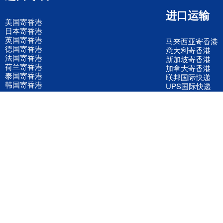
进口运输
美国寄香港
日本寄香港
英国寄香港
马来西亚寄香港
德国寄香港
意大利寄香港
法国寄香港
新加坡寄香港
荷兰寄香港
加拿大寄香港
泰国寄香港
联邦国际快递
韩国寄香港
UPS国际快递
进口运输案例
进口空运订舱
联系我们
全国客服电话
158 2040 2855
官方客服微信
wanyq5868
QQ在线联系