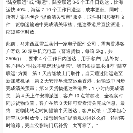
“陆空联运” 或 “海运”，陆空联运 3-5 个工作日送达，比海
运快 40%，海运 7-10 个工作日送达，成本更低。同时，
所有方案均包含 “提前清关预审” 服务，取件时同步整理文
件，货物运输途中完成清关审核，抵达香港后直接派送，
缩短整体时效。
此前，马来西亚雪兰莪州一家电子配件公司，需向香港客
户寄送 50 箱手机充电器（普通货物，每箱 5kg，共
250kg），要求 4 个工作日内送达，用于客户门店补货，
客户担心 “时效不稳定耽误销售”。我们根据需求推荐 “陆空
联运” 方案：第 1 天吉隆坡上门取件，当天通过陆运送至
新加坡机场；第 2 天安排早班空运至香港，运输途中同步
完成清关预审；第 3 天货物抵达香港后，1 小时内完成清
关；第 4 天上午安排派送，客户 10 点前签收。全程实时
同步货物位置，客户在第 3 天即可查看清关完成信息。最
终，货物比约定时间提前半天送达，客户反馈：“原本担心
陆空联运时效慢，没想到你们提前规划得这么好，还能实
时追踪，完全没影响门店补货，太可靠了。”