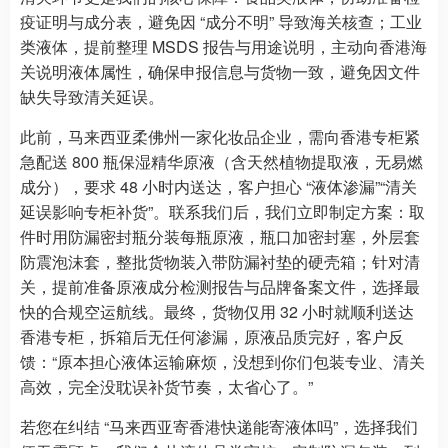
疫证明与成分表，避免因 “成分不明” 导致海关核查；工业
类液体，提前整理 MSDS 报告与用途说明，主动向香港海
关说明液体属性，确保申报信息与货物一致，避免因文件
缺失导致清关延误。
此前，马来西亚柔佛州一家化妆品企业，需向香港专柜紧
急配送 800 瓶保湿精华原液（含天然植物提取液，无易燃
成分），要求 48 小时内送达，客户担心 “液体渗漏”“清关
延误影响专柜补货”。联系我们后，我们立即制定方案：取
件时用防漏密封瓶分装每瓶原液，瓶口加密封塞，外层套
防震泡沫套，整批货物装入带防漏衬垫的硬壳箱；针对清
关，提前准备原液成分检测报告与品牌备案文件，选择最
快的合规空运航线。最终，货物仅用 32 小时就顺利送达
香港专柜，拆箱后无任何渗漏，原液品质完好，客户反
馈：“原本担心液体运输麻烦，没想到你们包装专业、清关
高效，完全没耽误补货节奏，太省心了。”
若您在纠结 “马来西亚寄香港快递能寄液体吗”，选择我们