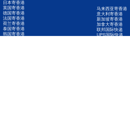
日本寄香港
英国寄香港
马来西亚寄香港
德国寄香港
意大利寄香港
法国寄香港
新加坡寄香港
荷兰寄香港
加拿大寄香港
泰国寄香港
联邦国际快递
韩国寄香港
UPS国际快递
进口运输案例
进口空运订舱
联系我们
全国客服电话
158 2040 2855
官方客服微信
wanyq5868
QQ在线联系
870691543
公司地址