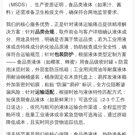
（MSDS）、生产资质证明，食品类液体（如果汁、酱
料）还需准备卫生检疫文件，确保符合两地监管要求。
我们的核心服务优势，正是针对液体运输痛点提供精准解
决方案：针对
品类合规
，取件前会与客户详细确认液体成
分、用途及特性，明确是否属于禁运品类，若为工业用液
体或含特殊成分的化妆品原液，协助核查成分安全性，确
保符合运输规范；针对
包装防护
，根据液体类型定制方案
—— 食品类液体（如椰浆、蜂蜜）用食品级密封罐 + 防震
泡沫层封装，外层套防压纸箱；工业用润滑油等耐腐液体
用耐油钢桶盛装，桶身固定在木质托盘上；易挥发液体额
外加装密封铝膜，粘贴 “防漏”“易碎” 标识，全方位阻断渗
漏风险；针对
运输适配
，根据时效与液体特性匹配方式：
短保质期食品液体（如新鲜果汁）可选空运（2-3 个工作
日送达），依托与航司的液体运输合作渠道，全程监控货
舱环境；批量工业液体或非紧急货物可选海运，通过拼箱
降低成本，且实时同步货物追踪信息。
清关环节更是我们的核心保障：食品类液体，协助准备检