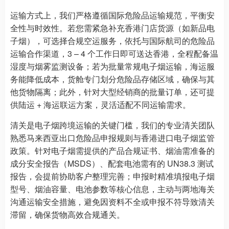
运输方式上，我们严格遵循国际危险品运输规范，平衡安
全性与时效性。若您需紧急补充香港门店货源（如新品电
子烟），可选择合规空运服务，依托与国际航司的危险品
运输合作渠道，3 – 4 个工作日即可送达香港，全程配备温
湿度与烟雾监测设备；若为批量常规电子烟运输，海运服
务能降低成本，货舱专门划分危险品存储区域，确保与其
他货物隔离；此外，针对大型经销商的批量订单，还可提
供陆运 + 海运联运方案，灵活适配不同运输需求。
清关是电子烟跨境运输的关键门槛，我们的专业清关团队
熟悉马来西亚出口危险品申报规则与香港进口电子烟监管
政策。针对电子烟需提供的产品合规证书、烟油需准备的
成分安全报告（MSDS）、配套电池需有的 UN38.3 测试
报告，会提前协助客户整理完善；申报时精准填报电子烟
型号、烟油容量、电池参数等核心信息，主动与两地海关
沟通运输安全措施，避免因资料不全或申报不符导致清关
滞留，确保货物高效合规通关。