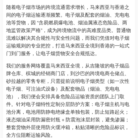
随着电子烟市场的跨境流通需求增长，马来西亚与香港之
间的电子烟运输逐渐频繁。电子烟及配套的烟油、充电电
池等货物，因 “含易燃易爆电池、烟油属液态危险品、两
地监管政策严格”，成为跨境物流中的高难度品类。普通物
流难以解决其合规性与安全性问题，而我们凭借对电子烟
运输规则的专业把控，打造马来西亚全境到香港的一站式
门到门服务，让电子烟货物安全合规抵达。
我们的服务网络覆盖马来西亚全境，从吉隆坡的电子烟品
牌仓库、槟城的经销商门店，到沙巴的跨境电商仓储点、
砂拉越的零售专柜，只需提前说明电子烟类型（如一次性
电子烟、可注油式设备）及配套物品（烟油、充电电
池），我们便会安排具备危险品运输资质的团队上门取
件。针对电子烟特性定制分层防护方案：电子烟主机与电
池分离，电池用防静电绝缘盒单独包装，防止短路起火；
液态烟油采用防漏密封瓶 + 防震泡沫层封装，避免渗漏；
整套货物外层使用防火缓冲箱，粘贴清晰的危险品标识，
全方位阻断运输风险。