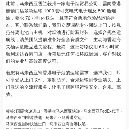
此前，马来西亚雪兰莪州一家电子烟贸易公司，需向香港
连锁门店紧急运输 1000 套可充电式电子烟及 500 瓶烟
油，要求 72 小时内送达，且需符合两地危险品运输标
准。客户联系我们后，我们立即调配专业团队上门，按规
范分离电池与主机，对烟油进行防漏封装；选择合规空运
航线，清关团队提前准备好全套资质文件，主动与香港海
关确认危险品通关流程。最终，这批货物仅用 60 小时就
顺利送达香港门店，拆箱后无任何损坏或渗漏，客户对我
们的专业与高效高度认可。
若您有马来西亚寄香港电子烟的运输需求，选择我们，即
可享受从上门取件、定制防护、合规运输到专业清关、上
门派送的全流程服务，让电子烟跨境运输安全、合规、高
效。
标签:
国际快递进口
·
香港收马来西亚快递
·
马来西亚FedEx代理
·
马来西亚到香港快递
·
马来西亚到香港空运
·
马来西亚国际快递进口
·
马来西亚寄香港快递
·