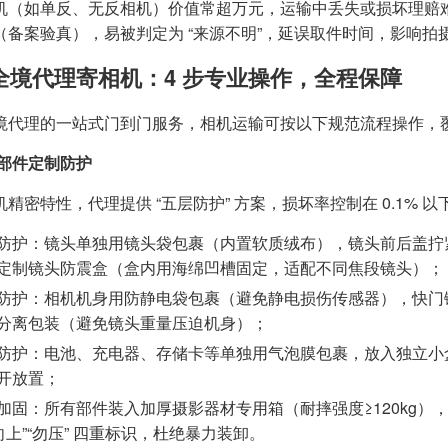
机（如单反、无反相机）价值常超万元，运输中丢失或损坏理赔
（备案验真），易被判定为 “来源不明”，延误取件时间，影响拍
全境代理寄相机：4 步专业操作，全程保障
代理的一站式门到门服务，相机运输可按以下规范流程操作，覆盖 “防护
部件定制防护
精密特性，代理提供 “五层防护” 方案，损坏率控制在 0.1% 以
防护：镜头单独用镜头袋包裹（内置软质绒布），镜头前后盖拧
定制镜头防震盒（盒内用海绵凹槽固定，适配不同焦段镜头）；
防护：相机机身用防静电袋包裹（避免静电损伤传感器），快门
分离包装（避免镜头重量压迫机身）；
防护：电池、充电器、存储卡等单独用气泡膜包裹，放入独立小
开放置；
加固：所有部件装入加厚摄影器材专用箱（耐摔强度≥120kg），
“向上”“勿压” 四重标识，杜绝暴力装卸。