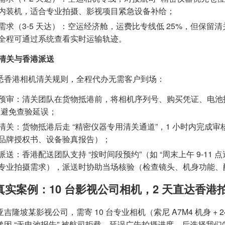
内装机，适合专业拍摄、影视项目紧急设备补给；
需求（3-5 天达）：空运经济舱，运费比专线低 25%，但保留清关优
全程可通过系统查看实时运输轨迹。
清关与香港派送
悉香港相机清关规则，全程代办无需客户到场：
预审：清关团队在货物抵港前，将相机序列号、购买凭证、电池报
，避免查验延误；
清关：货物抵港后走 “精密仪器专用清关通道”，1 小时内完成审
品牌授权书、设备验真报告）；
派送：香港配送团队支持 “按时间段预约”（如 “周末上午 9-11
专业拍摄需求），派送时协助当场核验（检查镜头、机身功能、配
真实案例：10 台影视公司相机，2 天直达香港
吉隆坡某影视公司，需寄 10 台专业相机（索尼 A7M4 机身 +
递因 “无电池报告” 被航司拒载，延误广告拍摄进度，后选择我