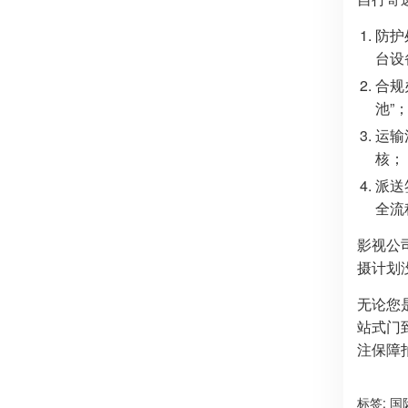
防护
台设
合规
池”
运输
核；
派送
全流
影视公
摄计划
无论您
站式门
注保障
标签:
国