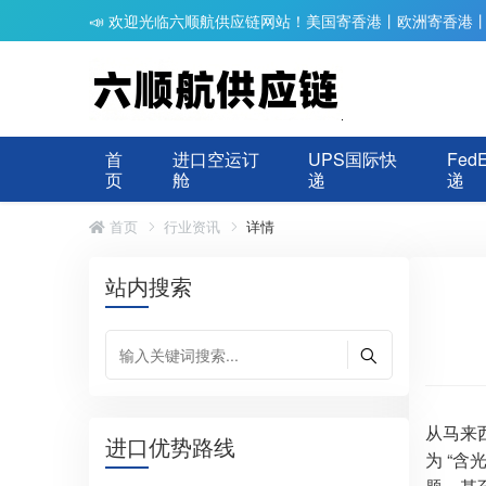
📣 欢迎光临六顺航供应链网站！美国寄香港丨欧洲寄香港
首
进口空运订
UPS国际快
Fed
页
舱
递
递
首页
行业资讯
详情
站内搜索
从马来
进口优势路线
为 “含