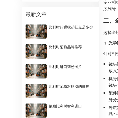
专业相
序列号
最新文章
二、
比利时的税收起征点是多少
选择全境
光学
比利时菊粉品牌推荐
针对相机
镜头
比利时进口菊粉图片
放入
机身
镜头
比利时菊粉对脂肪的影响
配件
身分
菊粉比利时智利进口
外层
品”