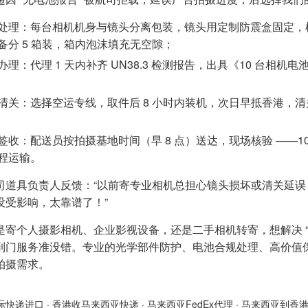
处理：每台相机机身与镜头分离包装，镜头用定制防震盒固定，
备分 5 箱装，箱内泡沫填充无空隙；
办理：代理 1 天内补齐 UN38.3 检测报告，出具《10 台相机电池
；
清关：选择空运专线，取件后 8 小时内装机，次日早抵香港，清
签收：配送员按拍摄基地时间（早 8 点）送达，现场核验 ——1
程运输。
司道具负责人反馈：“以前寄专业相机总担心镜头损坏或清关延
没受影响，太靠谱了！”
是寄个人摄影相机、企业影视设备，还是二手相机转寄，想解决 “
到门服务准没错。专业的光学部件防护、电池合规处理、高价值
拍摄需求。
际快递进口
·
香港收马来西亚快递
·
马来西亚FedEx代理
·
马来西亚到香