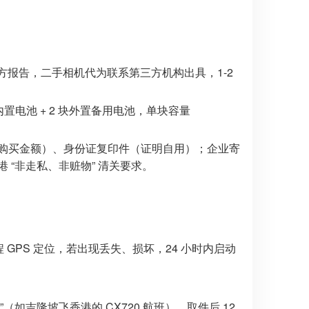
牌方报告，二手相机代为联系第三方机构出具，1-2
置电池 + 2 块外置备用电池，单块容量
购买金额）、身份证复印件（证明自用）；企业寄
“非走私、非赃物” 清关要求。
 GPS 定位，若出现丢失、损坏，24 小时内启动
（如吉隆坡飞香港的 CX720 航班），取件后 12