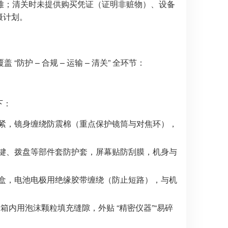
难；清关时未提供购买凭证（证明非赃物）、设备
摄计划。
 – 合规 – 运输 – 清关” 全环节：
下：
紧，镜身缠绕防震棉（重点保护镜筒与对焦环），
键、拨盘等部件套防护套，屏幕贴防刮膜，机身与
盒，电池电极用绝缘胶带缠绕（防止短路），与机
箱内用泡沫颗粒填充缝隙，外贴 “精密仪器”“易碎