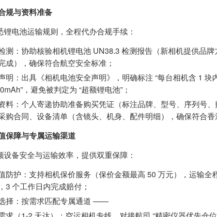
合规与资料准备
悉锂电池运输规则，全程代办合规手续：
检测：协助核验相机锂电池 UN38.3 检测报告（新相机提供品
完成），确保符合航空安全标准；
声明：出具《相机电池安全声明》，明确标注 “每台相机含 1 块内
000mAh”，避免被判定为 “超额锂电池”；
资料：个人寄递协助准备购买凭证（标注品牌、型号、序列号、
采购合同、设备清单（含镜头、机身、配件明细），确保符合香港 
值保障与专属运输渠道
顾设备安全与运输效率，提供双重保障：
值防护：支持相机保价服务（保价金额最高 50 万元），运输全程
，3 个工作日内完成赔付；
选择：按需求匹配专属通道 ——
需求（1-2 天达）：空运相机专线，对接航司 “精密仪器优先仓位”