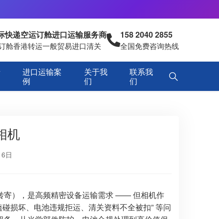
国际快递空运订舱进口运输服务商
158 2040 2855
空运订舱香港转运一般贸易进口清关
全国免费咨询热线
专
进口运输案
关于我
联系我
例
们
们
相机
16日
寄），是高频精密设备运输需求 —— 但相机作
镜头磕碰损坏、电池违规拒运、清关资料不全被扣” 等问