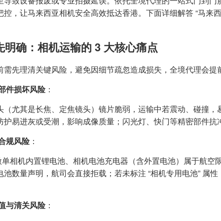
至导致设备报废或专业拍摄延误。依托全境代理的一站式门到门
把控，让马来西亚相机安全高效抵达香港。下面详细解答 “马来西
先明确：相机运输的 3 大核心痛点
前需先理清关键风险，避免因细节疏忽造成损失，全境代理会提
部件损坏风险
：
头（尤其是长焦、定焦镜头）镜片脆弱，运输中若震动、碰撞，
防护易进灰或受潮，影响成像质量；闪光灯、快门等精密部件抗
合规风险
：
/ 微单相机内置锂电池、相机电池充电器（含外置电池）属于航空限制
电池数量声明，航司会直接拒载；若未标注 “相机专用电池” 属性
值与清关风险
：